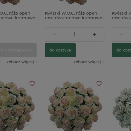
O.C. róże open
Kwiatki W.O.C. róże open
Kwiatki 
tonowe kremowo-
rose dwutonowe kremowo-
rose dw
niowe 10mm
brzoskwiniowe 20mm
brzoskw
zt
zestaw 25szt
zestaw 2
16,90 zł
19,91 zł
-
+
-
m o dostępności
do koszyka
do kos
zobacz więcej
zobacz więcej