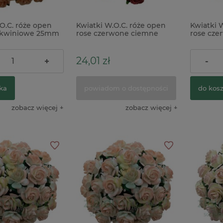
O.C. róże open
Kwiatki W.O.C. róże open
Kwiatki 
oskwiniowe 25mm
rose czerwone ciemne
rose cze
t x
10mm zestaw 50szt
15mm zes
24,01 zł
26,90 z
+
-
ka
powiadom o dostępności
do kos
zobacz więcej
zobacz więcej