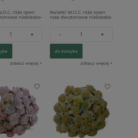
W.O.C. róże open
Kwiatki W.O.C. róże open
tonowe niebiesko-
rose dwutonowe niebiesko-
 10mm zestaw
kremowe 20mm zestaw
25szt
ł
16,90 zł
+
-
+
zyka
do koszyka
zobacz więcej
zobacz więcej