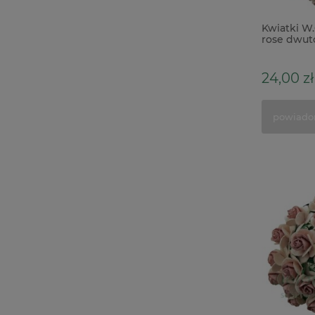
Kwiatki W.
rose dwu
różowe 10
24,00 zł
powiado