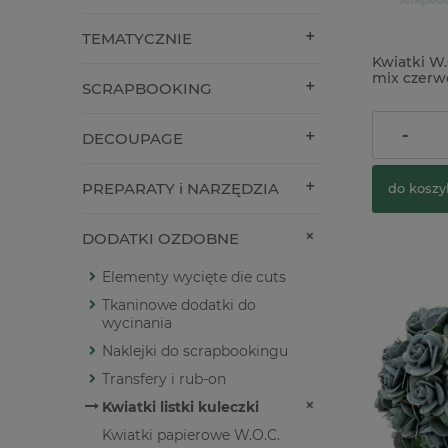
TEMATYCZNIE
Kwiatki W.
mix czer
SCRAPBOOKING
12mm zest
36,00 zł
-
DECOUPAGE
PREPARATY i NARZĘDZIA
do koszy
DODATKI OZDOBNE
Elementy wycięte die cuts
Tkaninowe dodatki do
wycinania
Naklejki do scrapbookingu
Transfery i rub-on
Kwiatki listki kuleczki
Kwiatki papierowe W.O.C.