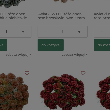
O.C. róże open
Kwiatki W.O.C. róże open
Kwiatki 
blue niebieskie
rose brzoskwiniowe 10mm
rose br
aw 25szt x
zestaw 50szt
zestaw 25
24,00 zł
16,90 z
+
-
+
-
ka
do koszyka
do kos
zobacz więcej
zobacz więcej