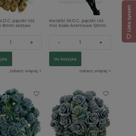
Lista życzeń
.O.C. pączki róż
Kwiatki W.O.C. pączki róż
ierowe Tim Holtz
 8mm zestaw
mix biało-kremowe 12mm
ini Stencil Chips
zestaw 40szt
ł
36,00 zł
+
-
+
32,00 zł
na:
zyka
do koszyka
zobacz więcej
zobacz więcej