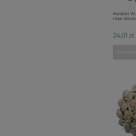
Kwiatki W.
rose dwu
brzoskwi
zestaw 50s
24,01 zł
powiado