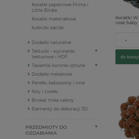
Kwiatki papierowe Prima i
Little Birdie
Kwiatki W.
Kwiatki materiałowe
rose baby 
20mm zest
kuleczki pęczki
16,90 zł
-
Dodatki naturalne
Tekturki - wycinanki
tekturowe i HDF
do koszy
Tasiemki koronki sznurki
Dodatki metalowe
Perełki, kaboszony i inne
Nity i ćwieki
Brokat mika cekiny
Elementy do dekoracji 3D
PRZEDMIOTY DO
OZDABIANIA