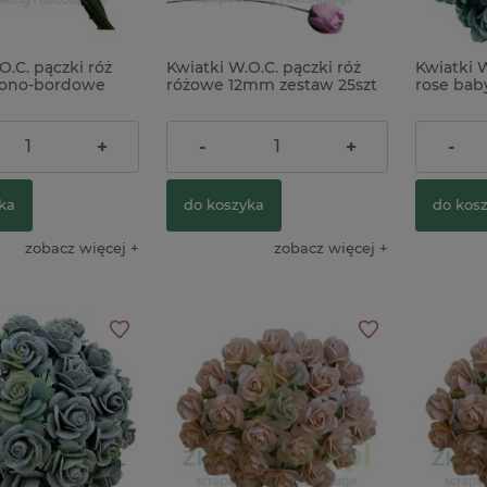
O.C. pączki róż
Kwiatki W.O.C. pączki róż
Kwiatki 
wono-bordowe
różowe 12mm zestaw 25szt
rose bab
aw 40szt
10mm zes
19,90 zł
24,01 z
+
-
+
-
ka
do koszyka
do kos
zobacz więcej
zobacz więcej