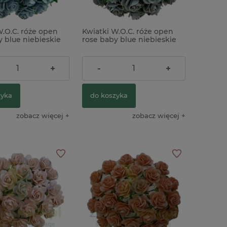
W.O.C. róże open
Kwiatki W.O.C. róże open
y blue niebieskie
rose baby blue niebieskie
taw 50szt
15mm zestaw 50szt
ł
26,90 zł
+
-
+
zyka
do koszyka
zobacz więcej
zobacz więcej