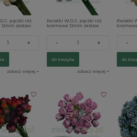
O.C. pączki róż
Kwiatki W.O.C. pączki róż
Kwiatki W
m Studios Holtz
Stempel + wykrojnik Sizzix
Dodatki pap
ne 12mm zestaw
kremowe 12mm zestaw
kremowe
ssors 5" w
Stamps & Framelits Tag it tagi
Idea-Ology M
25szt
50szt
koperta
37szt
19,90 zł
24,00 z
+
-
+
-
108,00 zł
24,00 zł
Cena regular
ka
do koszyka
do kos
do koszyka
do koszyka
zobacz więcej
zobacz więcej