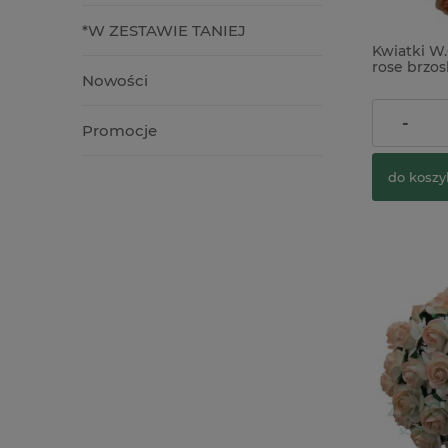
*W ZESTAWIE TANIEJ
Kwiatki W.
rose brz
Nowości
zestaw 5sz
5,90 zł
-
Promocje
do koszy