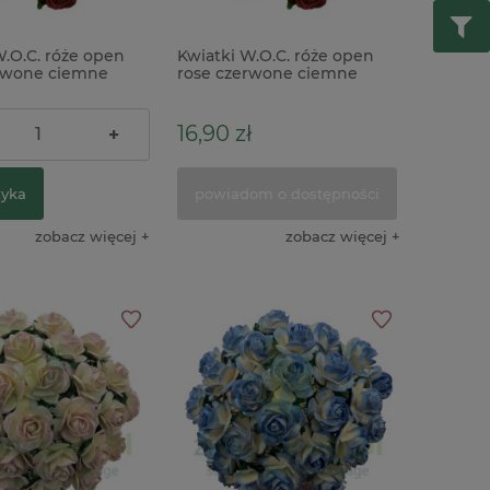
W.O.C. róże open
Kwiatki W.O.C. róże open
rwone ciemne
rose czerwone ciemne
taw 50szt
20mm zestaw 25szt
ł
16,90 zł
+
zyka
powiadom o dostępności
zobacz więcej
zobacz więcej