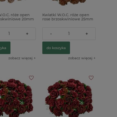
W.O.C. róże open
Kwiatki W.O.C. róże open
zoskwiniowe 20mm
rose brzoskwiniowe 25mm
szt x
zestaw 25szt x
ł
19,91 zł
+
-
+
zyka
do koszyka
zobacz więcej
zobacz więcej