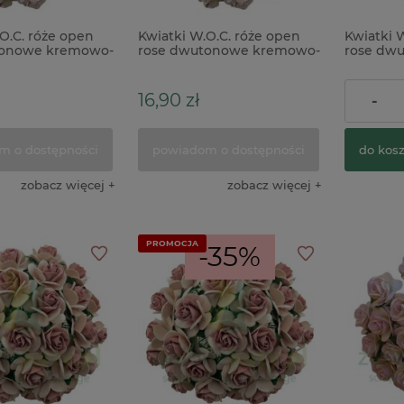
O.C. róże open
Kwiatki W.O.C. róże open
Kwiatki 
tonowe kremowo-
rose dwutonowe kremowo-
rose dwu
mm zestaw 50szt
różowe 20mm zestaw 25szt
kremowe
50szt
16,90 zł
24,01 z
-
m o dostępności
powiadom o dostępności
do kos
zobacz więcej
zobacz więcej
PROMOCJA
-35%