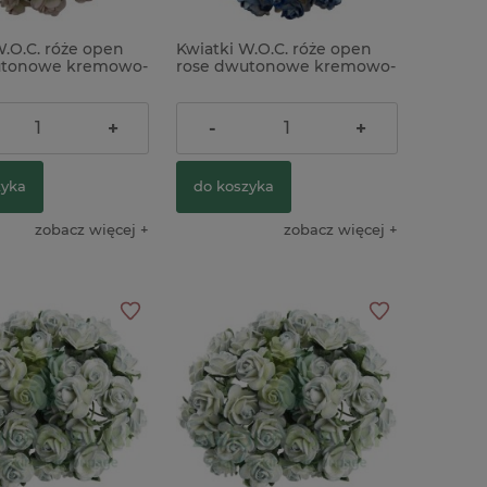
W.O.C. róże open
Kwiatki W.O.C. róże open
utonowe kremowo-
rose dwutonowe kremowo-
iniowe 25mm
niebieskie 10mm zestaw
5szt
50szt
24,01 zł
+
-
+
zyka
do koszyka
zobacz więcej
zobacz więcej