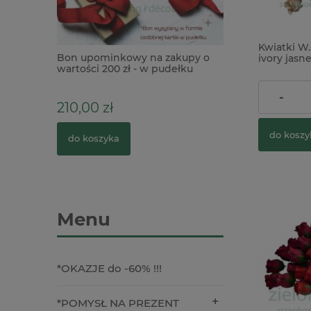
Kwiatki W.
u Wow!
Bon upominkowy na zakupy o
Nożyczki Tonic Ti
ivory jas
High gruby
wartości 200 zł - w pudełku
Haberdashery Sci
25szt
pudełku
19,90 zł
-
210,00 zł
58,90 zł
do koszy
do koszyka
do koszyka
Menu
*OKAZJE do -60% !!!
*POMYSŁ NA PREZENT