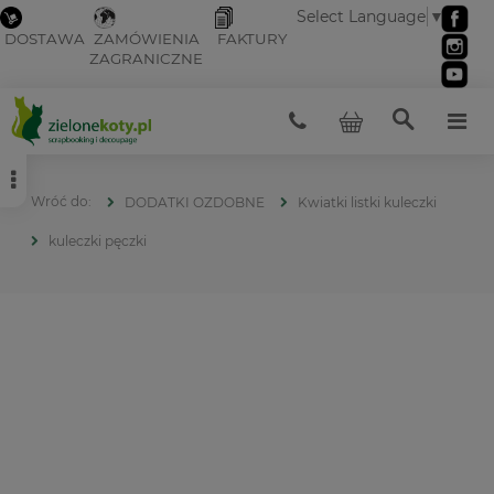
Select Language
▼
DOSTAWA
ZAMÓWIENIA
FAKTURY
ZAGRANICZNE
DODATKI OZDOBNE
Kwiatki listki kuleczki
kuleczki pęczki