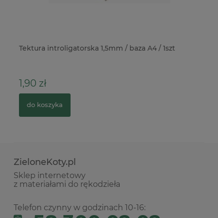
Tektura introligatorska 1,5mm / baza A4 / 1szt
St
Pi
1,90 zł
1
do koszyka
ZieloneKoty.pl
Sklep internetowy
z materiałami do rękodzieła
Telefon czynny w godzinach 10-16: