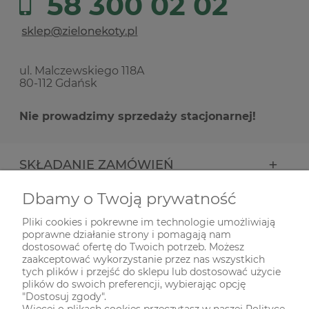
58 300 02 02
ul. Malczewskiego 118A
80-112 Gdańsk
Nie prowadzimy sprzedaży stacjonarnej!
SKŁADANIE ZAMÓWIEŃ
Dbamy o Twoją prywatność
INFORMACJE
Pliki cookies i pokrewne im technologie umożliwiają
poprawne działanie strony i pomagają nam
ODWIEDŹ NAS NA
dostosować ofertę do Twoich potrzeb. Możesz
zaakceptować wykorzystanie przez nas wszystkich
tych plików i przejść do sklepu lub dostosować użycie
plików do swoich preferencji, wybierając opcję
"Dostosuj zgody".