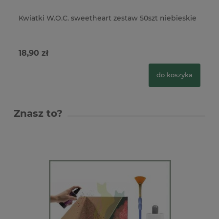
Kwiatki W.O.C. sweetheart zestaw 50szt niebieskie
Kw
50
18,90 zł
18
do koszyka
Znasz to?