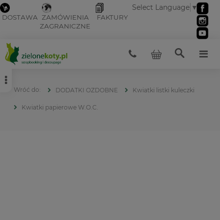
Select Language
▼
DOSTAWA
ZAMÓWIENIA
FAKTURY
ZAGRANICZNE
DODATKI OZDOBNE
Kwiatki listki kuleczki
Kwiatki papierowe W.O.C.