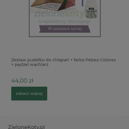
Zestaw pudełko do chlapań + farba Pebeo Colorex
Na
+ pędzel wachlarz
m
44,00 zł
2
zobacz więcej
ZieloneKoty.pl