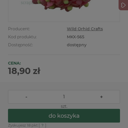
Producent:
Wild Orhid Crafts
Kod produktu:
MKX-565
Dostępność:
dostępny
CENA:
18,90 zł
-
+
szt.
do koszyka
Zyskujesz
18
pkt [
?
]