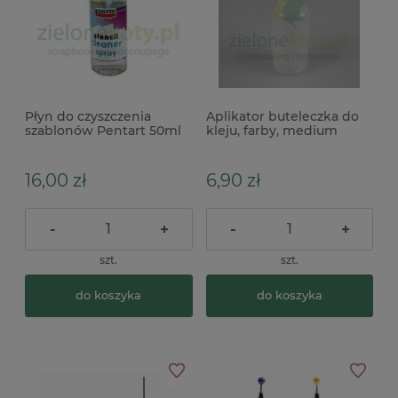
Płyn do czyszczenia
Aplikator buteleczka do
szablonów Pentart 50ml
kleju, farby, medium
spray
maskującego 15ml
16,00 zł
6,90 zł
-
+
-
+
szt.
szt.
do koszyka
do koszyka