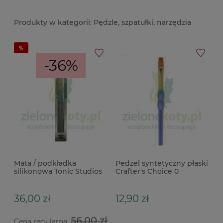
Pędzle, szpatułki, narzędzia
-36%
Mata / podkładka
Pedzel syntetyczny płaski
silikonowa Tonic Studios
Crafter's Choice 0
Tim holtz Media Grip
36,00 zł
12,90 zł
56,00 zł
Cena regularna: