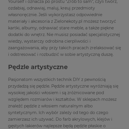
Yourself i oznacza po prostu "Zrób to sam", czyli twórz,
ozdabiaj, odnawiaj, maluj, kreuj przedmioty
własnoręcznie. Jeśli wykorzystasz odpowiednie
materiały i akcesoria z Zielonekoty.pl możesz tworzyć
kartki, albumy, odnawiać stare meble, a także piękne
dodatki do wnętrz. Nie musisz posiadać specjalistycznej
wiedzy, wystarczy odrobina cierpliwości i
zaangażowania, aby przy takich pracach zrelaksować się
i odstresować i rozbudzić w sobie artystyczną duszę.
Pędzle artystyczne
Pasjonatom wszystkich technik DIY z pewnością
przydadzą się pędzle. Pędzle artystyczne wyróżniają się
wysokiej jakości włosiem i są zróżnicowane pod
względem rozmiarów i kształtów. W sklepach możesz
znaleźć pędzle z włosiem naturalnym albo
syntetycznym. Ich wybór zależy od tego do czego
zamierzasz ich używać. Do farb akrylowych, klejów i
gęstych lakierów najlepsze będą pędzle płaskie o