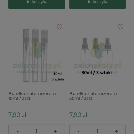
do koszyka
do koszyka
Butelka z atomizerem
Butelka z atomizerem
10ml / 3szt.
30ml / 3szt
7,90 zł
7,90 zł
-
+
-
+