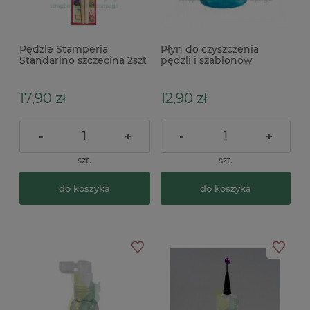
Pędzle Stamperia
Płyn do czyszczenia
Standarino szczecina 2szt
pędzli i szablonów
Pentart 100ml
17,90 zł
12,90 zł
-
+
-
+
szt.
szt.
do koszyka
do koszyka