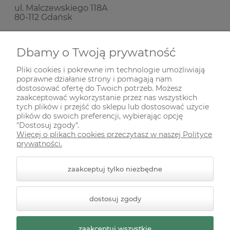
ul. Malczewskiego 118A
80-112 Gdańsk
Nie prowadzimy sprzedaży stacjonarnej!
Dbamy o Twoją prywatność
Pliki cookies i pokrewne im technologie umożliwiają
SKŁADANIE ZAMÓWIEŃ
poprawne działanie strony i pomagają nam
dostosować ofertę do Twoich potrzeb. Możesz
zaakceptować wykorzystanie przez nas wszystkich
INFORMACJE
tych plików i przejść do sklepu lub dostosować użycie
plików do swoich preferencji, wybierając opcję
"Dostosuj zgody".
Więcej o plikach cookies przeczytasz w naszej Polityce
ODWIEDŹ NAS NA
prywatności.
zaakceptuj tylko niezbędne
dostosuj zgody
zaakceptuj wszystkie