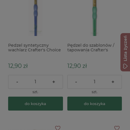
Lista życzeń
Pedzel syntetyczny
Pędzel do szablonów /
wachlarz Crafter's Choice
tapowania Crafter's
nr 1
Choice 5/8"
12,90 zł
12,90 zł
-
+
-
+
szt.
szt.
do koszyka
do koszyka