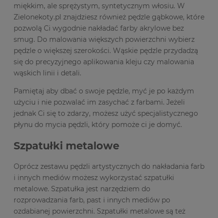
miękkim, ale sprężystym, syntetycznym włosiu. W
Zielonekoty.pl znajdziesz również pędzle gąbkowe, które
pozwolą Ci wygodnie nakładać farby akrylowe bez
smug. Do malowania większych powierzchni wybierz
pędzle o większej szerokości. Wąskie pędzle przydadzą
się do precyzyjnego aplikowania kleju czy malowania
wąskich linii i detali.
Pamiętaj aby dbać o swoje pędzle, myć je po każdym
użyciu i nie pozwalać im zasychać z farbami. Jeżeli
jednak Ci się to zdarzy, możesz użyć specjalistycznego
płynu do mycia pędzli, który pomoże ci je domyć.
Szpatułki metalowe
Oprócz zestawu pędzli artystycznych do nakładania farb
i innych mediów możesz wykorzystać szpatułki
metalowe. Szpatułka jest narzędziem do
rozprowadzania farb, past i innych mediów po
ozdabianej powierzchni. Szpatułki metalowe są też