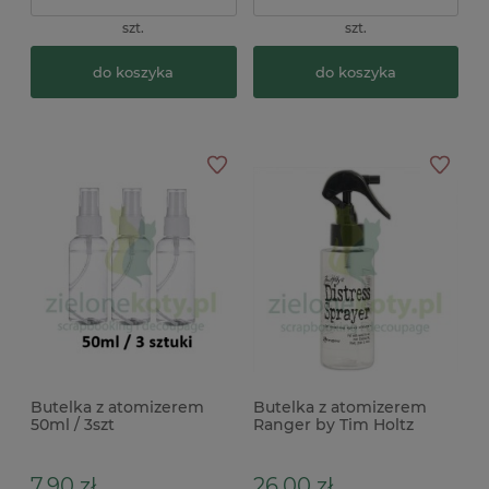
szt.
szt.
do koszyka
do koszyka
Butelka z atomizerem
Butelka z atomizerem
50ml / 3szt
Ranger by Tim Holtz
Distress Sprayer
7,90 zł
26,00 zł