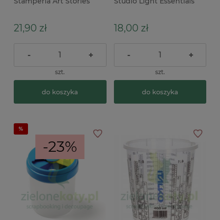
Stamperia Art Stories
Studio Light Essentials
Misty Spray 200 ml
Collection Little Misters
10ml / 3szt
21,90 zł
18,00 zł
-
+
-
+
szt.
szt.
do koszyka
do koszyka
-23%