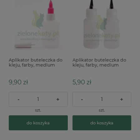
Aplikator buteleczka do
Aplikator buteleczka do
kleju, farby, medium
kleju, farby, medium
maskującego 40ml
maskującego z cienką
końcówką 2szt Vaessen
9,90 zł
5,90 zł
-
+
-
+
szt.
szt.
do koszyka
do koszyka