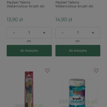
Pędzel Talens
Pędzel Talens
Watercolour brush do
Watercolour brush do
akwareli 4,8mm / nr 9
akwareli 5,6mm / nr 10
13,90 zł
14,90 zł
-
+
-
+
szt.
szt.
do koszyka
do koszyka