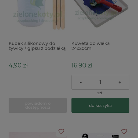
Kubek silikonowy do
Kuweta do wałka
żywicy / gipsu z podziałką
24x20cm
100ml
4,90 zł
16,90 zł
-
+
szt.
powiadom o
do koszyka
dostępności