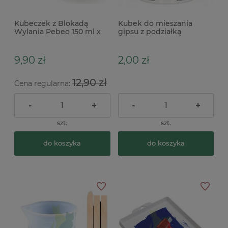
Kubeczek z Blokadą
Kubek do mieszania
Wylania Pebeo 150 ml x
gipsu z podziałką
pojemność 400ml skala
do 325 ml
9,90 zł
2,00 zł
12,90 zł
Cena regularna:
-
+
-
+
szt.
szt.
do koszyka
do koszyka