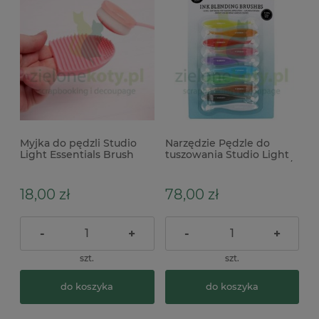
Myjka do pędzli Studio
Narzędzie Pędzle do
Light Essentials Brush
tuszowania Studio Light
Cleaner
Blending Brushes 10szt /
1cm
18,00 zł
78,00 zł
-
+
-
+
szt.
szt.
do koszyka
do koszyka