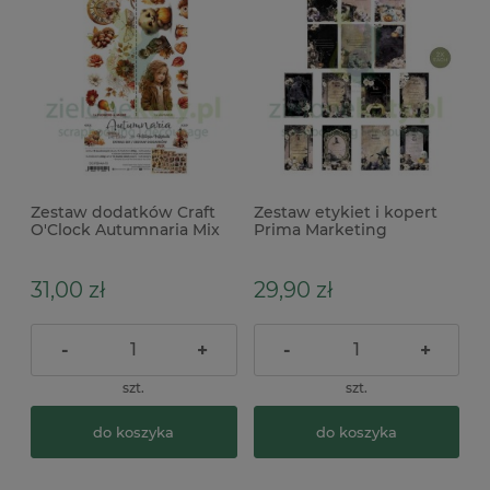
Zestaw dodatków Craft
Zestaw etykiet i kopert
O'Clock Autumnaria Mix
Prima Marketing
Bewitched Envelope Kit
31,00 zł
29,90 zł
-
+
-
+
szt.
szt.
do koszyka
do koszyka