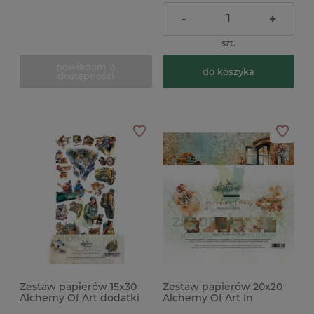
-
+
szt.
powiadom o
do koszyka
dostępności
Zestaw papierów 15x30
Zestaw papierów 20x20
Alchemy Of Art dodatki
Alchemy Of Art In
do wycinania Whispers of
Autumn Colors