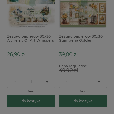
Zestaw papierów 30x30
Zestaw papierów 30x30
Alchemy Of Art Whispers
Stamperia Golden
of the Mountains
Harmony x
26,90 zł
39,00 zł
Cena regularna:
49,90 zł
-
+
-
+
szt.
szt.
do koszyka
do koszyka