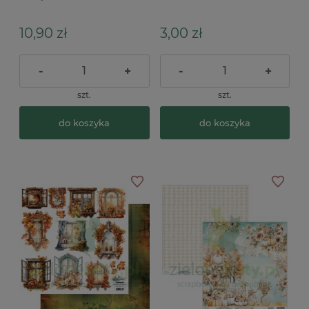
Houses 1
dzieci
10,90 zł
3,00 zł
-
+
-
+
szt.
szt.
do koszyka
do koszyka