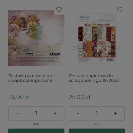
Zestaw papierów do
Zestaw papierów do
scrapbookingu 15x15
scrapbookingu 15x20cm
Alchemy Of Art Lovely
Mintay Rust and Rose
Autumn
uzupełniający
26,90 zł
25,00 zł
-
+
-
+
szt.
szt.