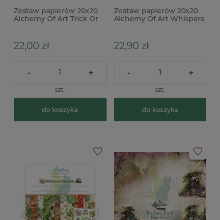
Zestaw papierów 20x20
Zestaw papierów 20x20
Alchemy Of Art Trick Or
Alchemy Of Art Whispers
Treat Happy Halloween
of the Mountains
22,00 zł
22,90 zł
-
+
-
+
szt.
szt.
do koszyka
do koszyka