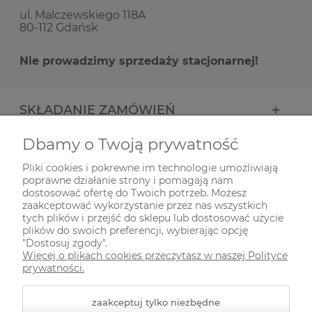
ul. Malczewskiego 118A
80-112 Gdańsk
Nie prowadzimy sprzedaży stacjonarnej!
SKŁADANIE ZAMÓWIEŃ
Dbamy o Twoją prywatność
INFORMACJE
Pliki cookies i pokrewne im technologie umożliwiają
poprawne działanie strony i pomagają nam
ODWIEDŹ NAS NA
dostosować ofertę do Twoich potrzeb. Możesz
zaakceptować wykorzystanie przez nas wszystkich
tych plików i przejść do sklepu lub dostosować użycie
plików do swoich preferencji, wybierając opcję
"Dostosuj zgody".
Więcej o plikach cookies przeczytasz w naszej Polityce
prywatności.
zaakceptuj tylko niezbędne