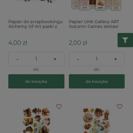
Papier do scrapbookingu
Papier UHK Gallery ART
Alchemy Of Art paski z
Autumn Games zestaw
elementami do
pasków 3szt
wycinania Lovely Autumn
4,00 zł
2,00 zł
-
+
-
+
szt.
szt.
do koszyka
do koszyka