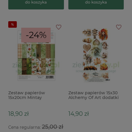
do koszyka
do koszyka
-24%
Zestaw papierów
Zestaw papierów 15x30
15x20cm Mintay
Alchemy Of Art dodatki
Wildwood Secrets
do wycinania In Autumn
uzupełniający
Colors
18,90 zł
14,90 zł
25,00 zł
Cena regularna: