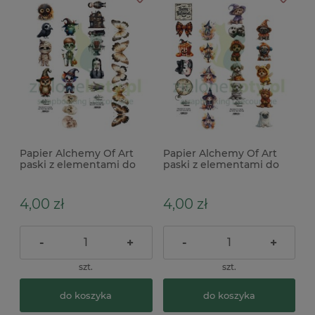
Papier Alchemy Of Art
Papier Alchemy Of Art
paski z elementami do
paski z elementami do
wycinania Trick Or Treat
wycinania Trick Or Treat
Happy Halloween 4szt
Happy Halloween pieski
4szt
4,00 zł
4,00 zł
-
+
-
+
szt.
szt.
do koszyka
do koszyka