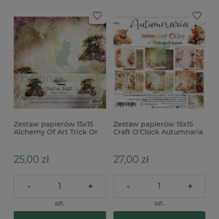
Zestaw papierów 15x15
Zestaw papierów 15x15
Alchemy Of Art Trick Or
Craft O'Clock Autumnaria
Treat Happy Halloween
25,00 zł
27,00 zł
-
+
-
+
szt.
szt.