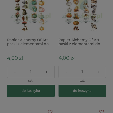
Papier Alchemy Of Art
Papier Alchemy Of Art
paski z elementami do
paski z elementami do
wycinania In Autumn
wycinania In Autumn
Colors 4szt
Colors 4szt
4,00 zł
4,00 zł
-
+
-
+
szt.
szt.
do koszyka
do koszyka