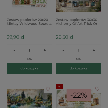
Zestaw papierów 20x20
Zestaw papierów 30x30
Mintay Wildwood Secrets
Alchemy Of Art Trick Or
x
Treat Happy Halloween x
29,90 zł
26,50 zł
-
+
-
+
szt.
szt.
do koszyka
do koszyka
-22%