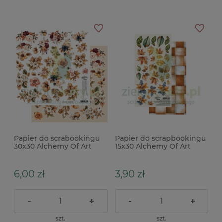
Papier do scrabookingu
Papier do scrapbookingu
30x30 Alchemy Of Art
15x30 Alchemy Of Art
Lovely Autumn dodatki
dodatki do wycinania
do wycinania
Lovely Autumn
6,00 zł
3,90 zł
-
+
-
+
szt.
szt.