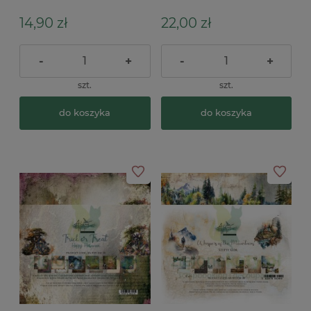
the Mountains
14,90 zł
22,00 zł
-
+
-
+
szt.
szt.
do koszyka
do koszyka