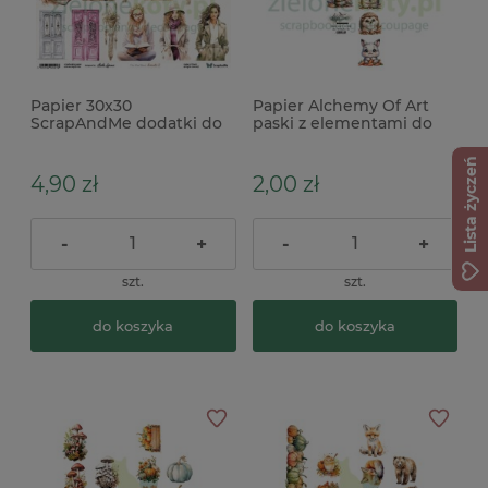
Papier 30x30
Papier Alchemy Of Art
ScrapAndMe dodatki do
paski z elementami do
wycinania Elements 2
wycinania In Autumn
kobiety
Colors 2szt
Lista życzeń
4,90 zł
2,00 zł
-
+
-
+
szt.
szt.
do koszyka
do koszyka