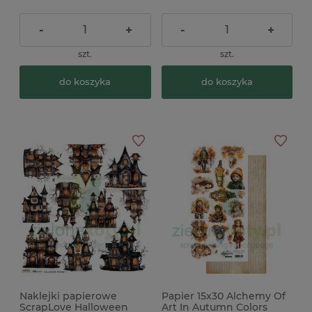
-
+
-
+
szt.
szt.
do koszyka
do koszyka
Naklejki papierowe
Papier 15x30 Alchemy Of
ScrapLove Halloween
Art In Autumn Colors