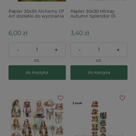
Papier 30x30 Alchemy Of
Papier 30x30 Mintay
Art dodatki do wycinania
Autumn Splendor 01
In Autumn Colors okna
6,00 zł
3,40 zł
-
+
-
+
szt.
szt.
do koszyka
do koszyka