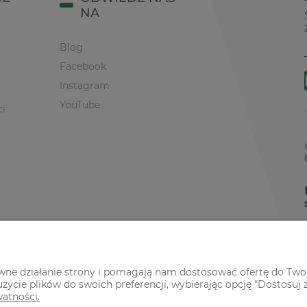
NA
Blog
Facebook
Instagram
YouTube
ci
awne działanie strony i pomagają nam dostosować ofertę do Two
życie plików do swoich preferencji, wybierając opcję "Dostosuj 
watności.