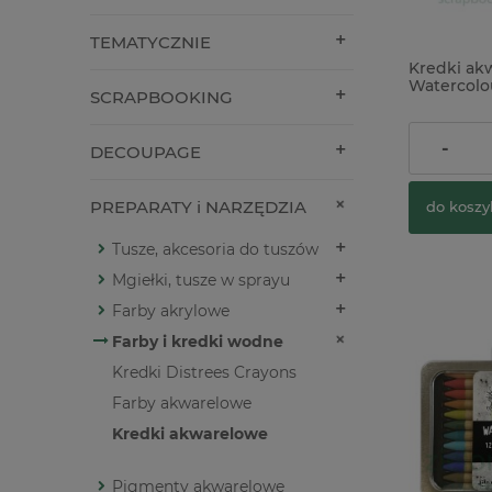
TEMATYCZNIE
Kredki ak
Watercolou
SCRAPBOOKING
Skin Tones
i włosów
48,00 zł
-
DECOUPAGE
PREPARATY i NARZĘDZIA
do koszy
Tusze, akcesoria do tuszów
Mgiełki, tusze w sprayu
Farby akrylowe
Farby i kredki wodne
Kredki Distrees Crayons
Farby akwarelowe
Kredki akwarelowe
Pigmenty akwarelowe