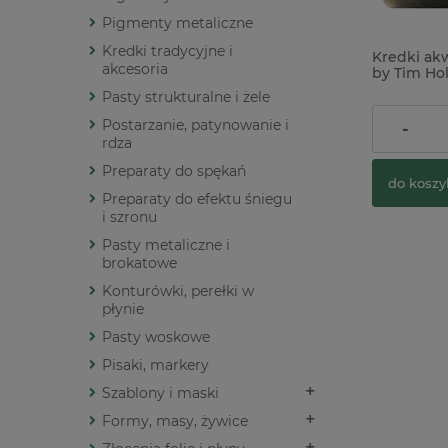
Pigmenty metaliczne
Kredki tradycyjne i
Kredki ak
akcesoria
by Tim Hol
Watercolor
Pasty strukturalne i żele
Postarzanie, patynowanie i
109,00 z
-
rdza
Preparaty do spękań
do koszy
Preparaty do efektu śniegu
i szronu
Pasty metaliczne i
brokatowe
Konturówki, perełki w
płynie
Pasty woskowe
Pisaki, markery
Szablony i maski
Formy, masy, żywice