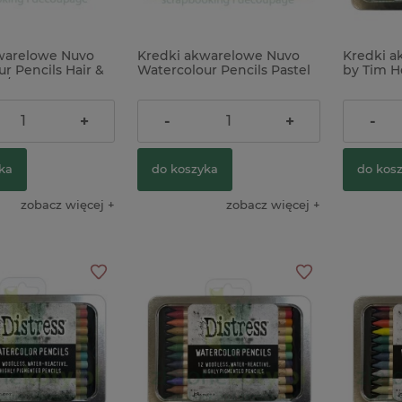
warelowe Nuvo
Kredki akwarelowe Nuvo
Kredki a
r Pencils Hair &
Watercolour Pencils Pastel
by Tim Ho
 / odcienie skóry
Highlights odcienie
Watercolo
pastelowe
48,00 zł
109,00 
+
-
+
-
ka
do koszyka
do kos
zobacz więcej
zobacz więcej