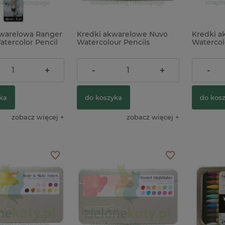
warelowa Ranger
Kredki akwarelowe Nuvo
Kredki a
torska 1,5mm /
Folia do złoceń w rolce
atercolor Pencil
Watercolour Pencils
Watercol
Stamperia srebrna
timber
Brilliantly Vibrant
Shadows
intensywne kolory
48,00 zł
48,00 z
+
-
+
-
19,90 zł
26,00 zł
Cena regularna:
ka
do koszyka
do kos
do koszyka
zobacz więcej
zobacz więcej