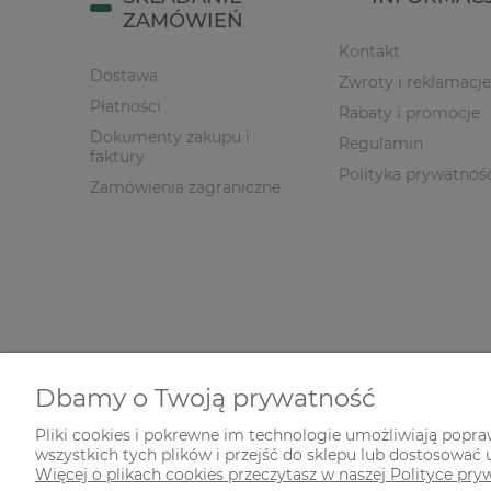
ZAMÓWIEŃ
Kontakt
Dostawa
Zwroty i reklamacje
Płatności
Rabaty i promocje
Dokumenty zakupu i
Regulamin
faktury
Polityka prywatnoś
Zamówienia zagraniczne
Dbamy o Twoją prywatność
Pliki cookies i pokrewne im technologie umożliwiają popr
wszystkich tych plików i przejść do sklepu lub dostosować u
© 2026 zielonekoty.pl. Wszelkie prawa zastrzeżone.
Więcej o plikach cookies przeczytasz w naszej Polityce pry