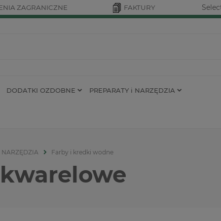
Selec
NIA ZAGRANICZNE
FAKTURY
DODATKI OZDOBNE
PREPARATY i NARZĘDZIA
i NARZĘDZIA
Farby i kredki wodne
akwarelowe