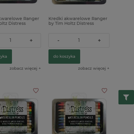
kwarelowe Ranger
Kredki akwarelowe Ranger
ltz Distress
by Tim Holtz Distress
r Pencils Set 1
Watercolor Pencils Set 2
zł
109,00 zł
+
-
+
zyka
do koszyka
zobacz więcej
zobacz więcej