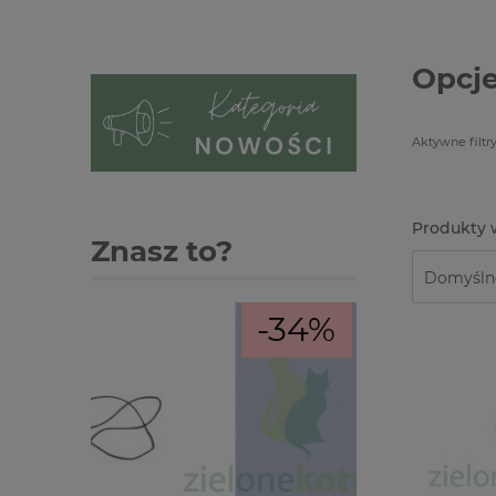
Opcje
Aktywne filtry
Znasz to?
-34%