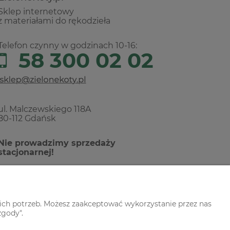
Sklep internetowy
z materiałami do rękodzieła
Telefon czynny w godzinach 10-16:
58 300 02 02
ul. Malczewskiego 118A
80-112 Gdańsk
Nie prowadzimy sprzedaży
stacjonarnej!
ich potrzeb. Możesz zaakceptować wykorzystanie przez nas
zgody".