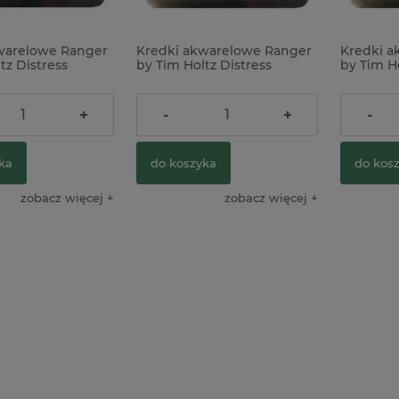
warelowe Ranger
Kredki akwarelowe Ranger
Kredki a
tz Distress
by Tim Holtz Distress
by Tim Ho
 Pencils Set 3
Watercolor Pencils Set 4
Watercolo
ł
109,00 zł
109,00 
+
-
+
-
ka
do koszyka
do kos
zobacz więcej
zobacz więcej