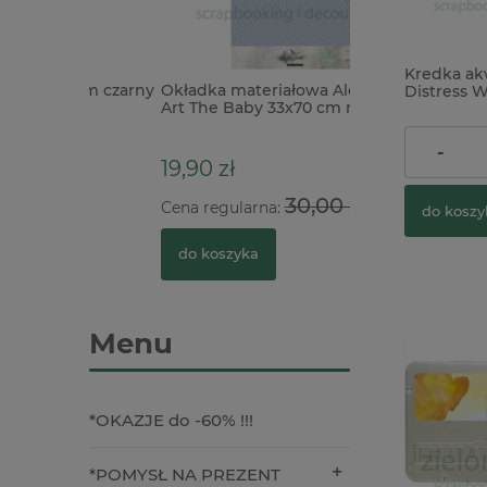
Kredka ak
0mm czarny
Okładka materiałowa Alchemy of
Tektura introliga
Distress W
Art The Baby 33x70 cm niebieska
baza A4 / 1szt
Scorched 
w kropki
11,90 zł
-
19,90 zł
1,90 zł
30,00 zł
Cena regularna:
do koszy
do koszyka
do koszyka
Menu
*OKAZJE do -60% !!!
*POMYSŁ NA PREZENT