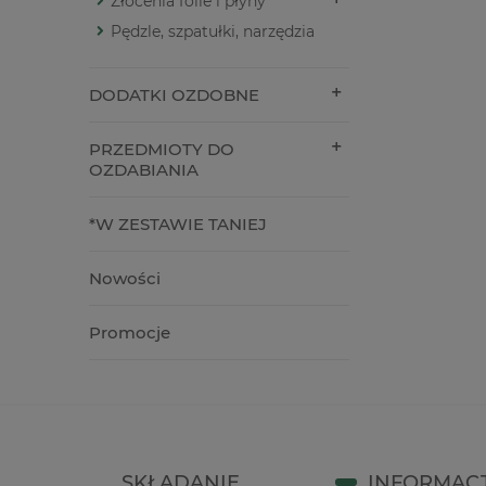
Złocenia folie i płyny
Pędzle, szpatułki, narzędzia
DODATKI OZDOBNE
PRZEDMIOTY DO
OZDABIANIA
*W ZESTAWIE TANIEJ
Nowości
Promocje
SKŁADANIE
INFORMAC