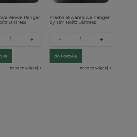
kwarelowe Ranger
Kredki akwarelowe Ranger
ltz Distress
by Tim Holtz Distress
r Pencils Set 5
Watercolor Pencils Set 6
zł
109,00 zł
+
-
+
zyka
do koszyka
zobacz więcej
zobacz więcej