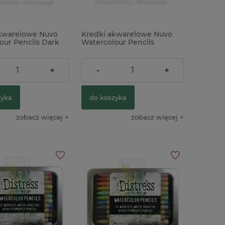
kwarelowe Nuvo
Kredki akwarelowe Nuvo
our Pencils Dark
Watercolour Pencils
 odcienie ciemne
Elementary Midtones
odcienie pośrednie
ł
48,00 zł
+
-
+
zyka
do koszyka
zobacz więcej
zobacz więcej