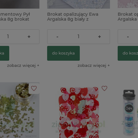
amentowy Pył
Brokat opalizujący Ewa
Brokat o
ska 8g brokat
Argalska 8g biały z
Argalska 
drobinkami niebieskimi
drobink
13,90 zł
13,90 z
+
-
+
-
ka
do koszyka
do kos
zobacz więcej
zobacz więcej