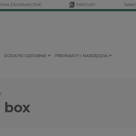
Selec
NIA ZAGRANICZNE
FAKTURY
DODATKI OZDOBNE
PREPARATY i NARZĘDZIA
E
r box