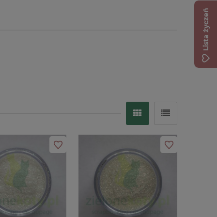
Lista życzeń
Wycinanka Komunia
tka Pierwszej
 x