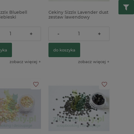
zzix Bluebell
Cekiny Sizzix Lavender dust
iebieski
zestaw lawendowy
ł
26,00 zł
+
-
+
zyka
do koszyka
zobacz więcej
zobacz więcej