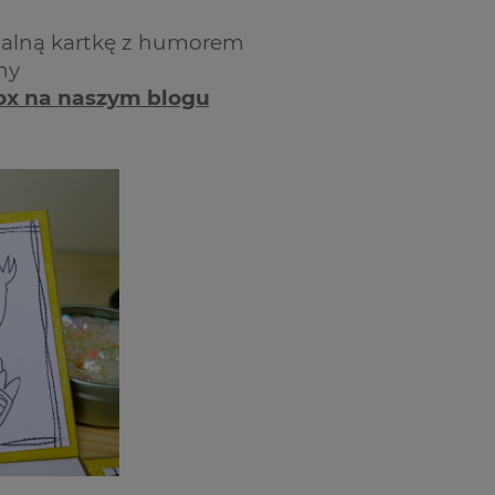
nalną kartkę z humorem
lny
ox na naszym blogu