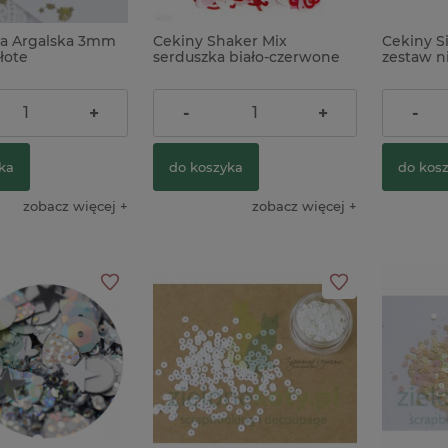
a Argalska 3mm
Cekiny Shaker Mix
Cekiny Si
łote
serduszka biało-czerwone
zestaw n
4,90 zł
26,00 z
+
-
+
-
ka
do koszyka
do kos
zobacz więcej
zobacz więcej