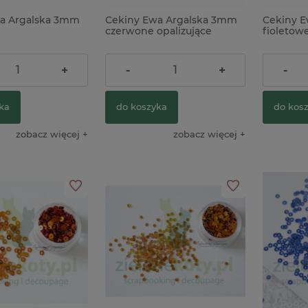
a Argalska 3mm
Cekiny Ewa Argalska 3mm
Cekiny 
czerwone opalizujące
fioletow
5,90 zł
5,90 zł
+
-
+
-
ka
do koszyka
do kos
zobacz więcej
zobacz więcej