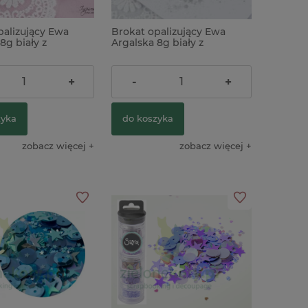
palizujący Ewa
Brokat opalizujący Ewa
8g biały z
Argalska 8g biały z
ami różowymi
drobinkami srebrnymi
ł
13,90 zł
+
-
+
zyka
do koszyka
zobacz więcej
zobacz więcej