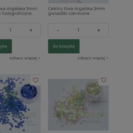
Ewa Argalska 3mm
Cekiny Ewa Argalska 3mm
e holograficzne
gwiazdki czerwone
5,90 zł
+
-
+
zyka
do koszyka
zobacz więcej
zobacz więcej