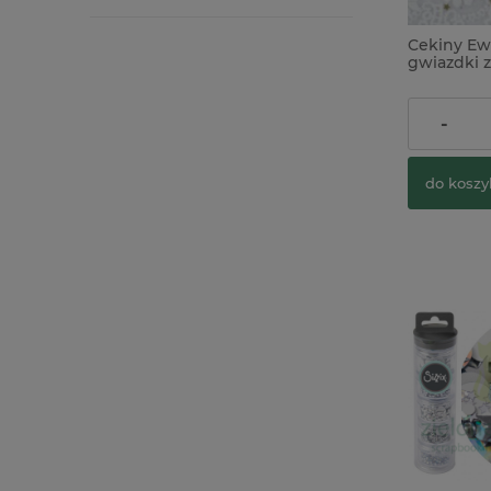
Cekiny Ew
gwiazdki z
5,90 zł
-
do koszy