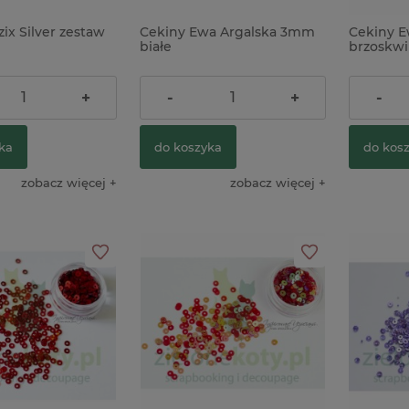
zix Silver zestaw
Cekiny Ewa Argalska 3mm
Cekiny 
białe
brzoskwi
5,90 zł
5,90 zł
+
-
+
-
ka
do koszyka
do kos
zobacz więcej
zobacz więcej