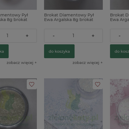
amentowy Pył
Brokat Diamentowy Pył
Brokat D
ska 8g brokat
Ewa Argalska 8g brokat
Ewa Arga
opalizujący fioletowy
opalizują
13,90 zł
13,90 z
+
-
+
-
ka
do koszyka
do kos
zobacz więcej
zobacz więcej