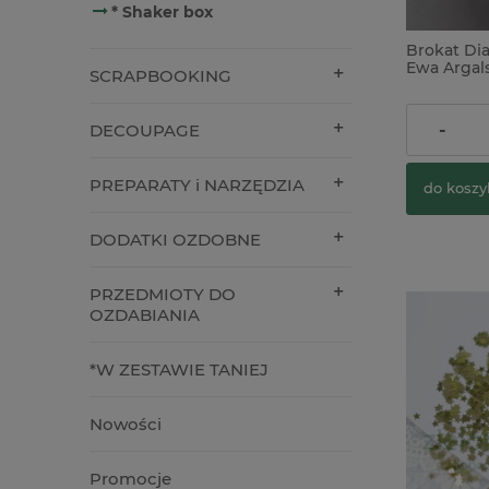
* Shaker box
Brokat Di
Ewa Argal
SCRAPBOOKING
perłowy
13,90 zł
-
DECOUPAGE
PREPARATY i NARZĘDZIA
do koszy
DODATKI OZDOBNE
PRZEDMIOTY DO
OZDABIANIA
*W ZESTAWIE TANIEJ
Nowości
Promocje