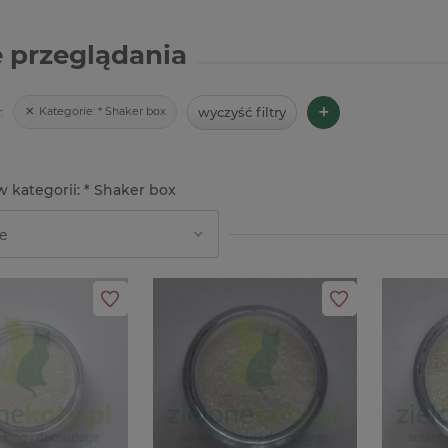
 przeglądania
iki do albumu
Baza ceramiczna biskwit Serce
Wycinanka 
kol. złoty
3D 15cm do powieszenia
napisy Pamia
+
wyczyść filtry
Kategorie:
* Shaker box
:
Komunii Św.
18,00 zł
7,90 zł
* Shaker box
do koszyka
do koszyka