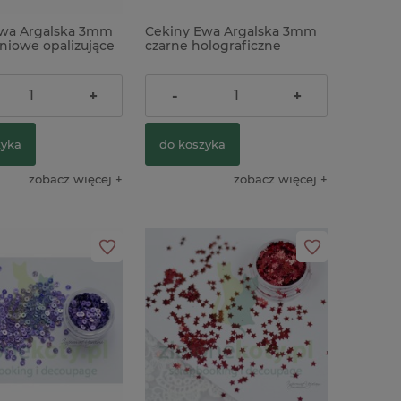
Ewa Argalska 3mm
Cekiny Ewa Argalska 3mm
niowe opalizujące
czarne holograficzne
5,90 zł
+
-
+
zyka
do koszyka
zobacz więcej
zobacz więcej