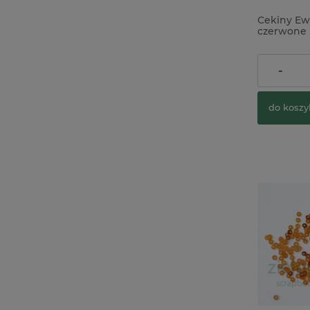
Cekiny Ew
czerwone
5,90 zł
-
do koszy