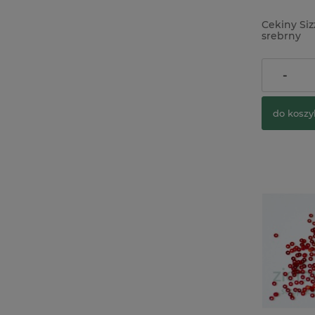
Cekiny Siz
srebrny
26,00 zł
-
do koszy