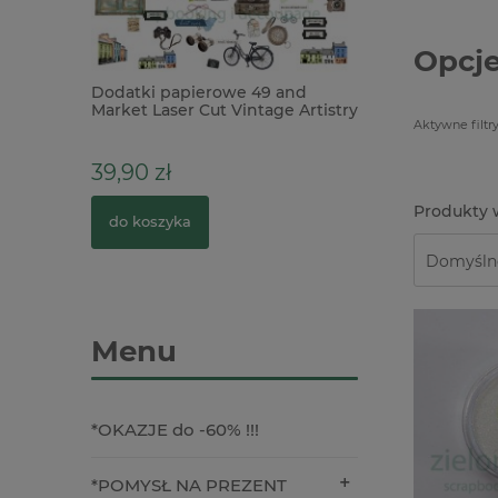
Opcje
ea-Ology
Dodatki papierowe 49 and
Metalowe narożn
 72szt /
Market Laser Cut Vintage Artistry
3cm / 4szt. grube 
Aktywne filtry
Everywhere 95szt
39,90 zł
3,90 zł
0 zł
do koszyka
do koszyka
Menu
*OKAZJE do -60% !!!
*POMYSŁ NA PREZENT