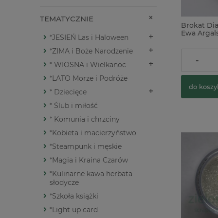
TEMATYCZNIE
Brokat Di
Ewa Argal
*JESIEŃ Las i Haloween
multikolor
*ZIMA i Boże Narodzenie
13,90 zł
-
* WIOSNA i Wielkanoc
*LATO Morze i Podróże
do koszy
* Dziecięce
* Ślub i miłość
* Komunia i chrzciny
*Kobieta i macierzyństwo
*Steampunk i męskie
*Magia i Kraina Czarów
*Kulinarne kawa herbata
słodycze
*Szkoła książki
*Light up card