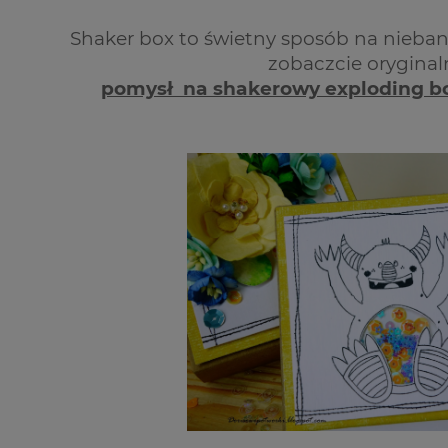
Shaker box to świetny sposób na nieba
zobaczcie orygina
pomysł na shakerowy exploding b