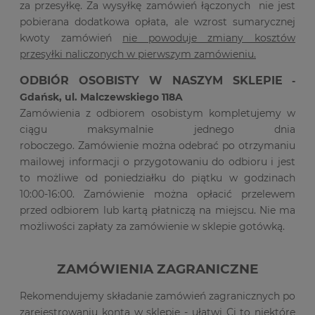
za przesyłkę. Za wysyłkę zamówień łączonych nie jest
pobierana dodatkowa opłata, ale wzrost sumarycznej
kwoty zamówień
nie powoduje zmiany kosztów
przesyłki naliczonych w pierwszym zamówieniu.
ODBIÓR OSOBISTY W NASZYM SKLEPIE
-
Gdańsk, ul. Malczewskiego 118A
Zamówienia z odbiorem osobistym kompletujemy w
ciągu maksymalnie jednego dnia
roboczego. Zamówienie można odebrać po otrzymaniu
mailowej informacji o przygotowaniu do odbioru i jest
to możliwe od poniedziałku do piątku w godzinach
10:00-16:00. Zamówienie można opłacić przelewem
przed odbiorem lub kartą płatniczą na miejscu. Nie ma
możliwości zapłaty za zamówienie w sklepie gotówką.
ZAMÓWIENIA ZAGRANICZNE
Rekomendujemy składanie zamówień zagranicznych po
zarejestrowaniu konta w sklepie - ułatwi Ci to niektóre