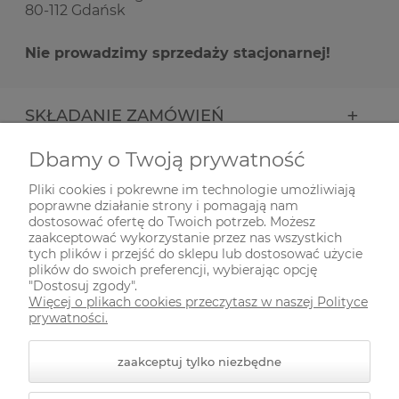
80-112 Gdańsk
Nie prowadzimy sprzedaży stacjonarnej!
SKŁADANIE ZAMÓWIEŃ
Dbamy o Twoją prywatność
INFORMACJE
Pliki cookies i pokrewne im technologie umożliwiają
poprawne działanie strony i pomagają nam
ODWIEDŹ NAS NA
dostosować ofertę do Twoich potrzeb. Możesz
zaakceptować wykorzystanie przez nas wszystkich
tych plików i przejść do sklepu lub dostosować użycie
plików do swoich preferencji, wybierając opcję
"Dostosuj zgody".
Więcej o plikach cookies przeczytasz w naszej Polityce
prywatności.
zaakceptuj tylko niezbędne