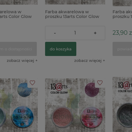
arelowa w
Farba akwarelowa w
Farba ak
arts Color Glow
proszku 13arts Color Glow
proszku 1
 metaliczna
Ink Lagoon metaliczna
Iolite me
niebieska
23,90 zł
23,90 z
-
+
m o dostępności
do koszyka
powiad
zobacz więcej
zobacz więcej