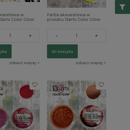
warelowa w
Farba akwarelowa w
3arts Color Glow
proszku 13arts Color Glow
 metaliczna żółta
Citrine metaliczna żółty
czowa
ł
23,90 zł
+
-
+
zyka
do koszyka
zobacz więcej
zobacz więcej