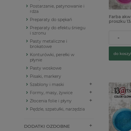
Postarzanie, patynowanie i
rdza
Farba akw
Preparaty do spękań
proszku 13
Amethyst 
Preparaty do efektu śniegu
i szronu
23,90 zł
-
Pasty metaliczne i
brokatowe
do koszy
Konturówki, perełki w
płynie
Pasty woskowe
Pisaki, markery
Szablony i maski
Formy, masy, żywice
Złocenia folie i płyny
Pędzle, szpatułki, narzędzia
DODATKI OZDOBNE