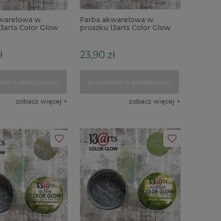
warelowa w
Farba akwarelowa w
3arts Color Glow
proszku 13arts Color Glow
taliczna
Jadeite metaliczna
ł
23,90 zł
om o dostępności
powiadom o dostępności
zobacz więcej
zobacz więcej