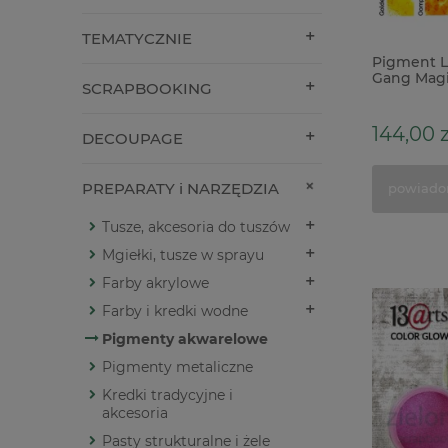
TEMATYCZNIE
Pigment L
Gang Magi
SCRAPBOOKING
Everlastin
144,00 z
DECOUPAGE
PREPARATY i NARZĘDZIA
powiado
Tusze, akcesoria do tuszów
Mgiełki, tusze w sprayu
Farby akrylowe
Farby i kredki wodne
Pigmenty akwarelowe
Pigmenty metaliczne
Kredki tradycyjne i
akcesoria
Pasty strukturalne i żele