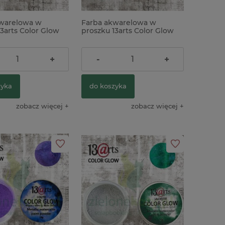
warelowa w
Farba akwarelowa w
3arts Color Glow
proszku 13arts Color Glow
l metaliczna
Golden Calcite metaliczna
ł
23,90 zł
+
-
+
zyka
do koszyka
zobacz więcej
zobacz więcej