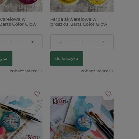
warelowa w
Farba akwarelowa w
3arts Color Glow
proszku 13arts Color Glow
ite metaliczna
Amber metaliczna, żółta
ł
23,90 zł
+
-
+
zyka
do koszyka
zobacz więcej
zobacz więcej