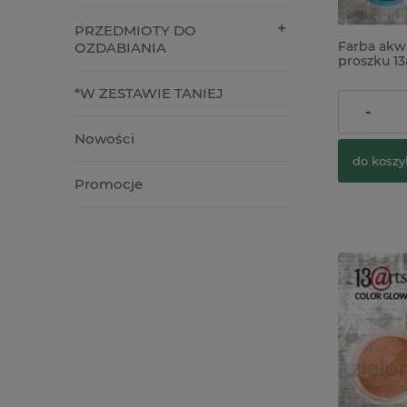
PRZEDMIOTY DO
Farba akw
OZDABIANIA
proszku 13
Blue Sapph
niebieska
*W ZESTAWIE TANIEJ
23,90 zł
-
Nowości
do koszy
Promocje