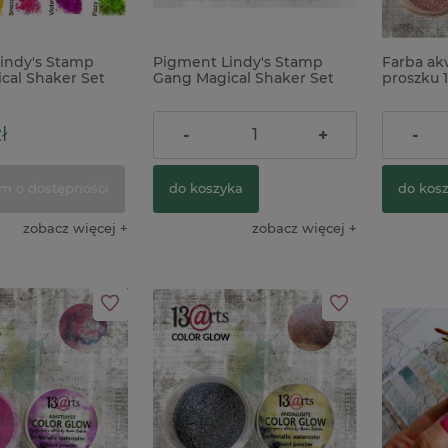
indy's Stamp
Pigment Lindy's Stamp
Farba ak
cal Shaker Set
Gang Magical Shaker Set
proszku 1
g Brights 5 szt
Garden Chronicles 5 szt
Alexandr
ł
139,00 zł
23,90 z
-
+
-
m o dostępności
do koszyka
do kos
zobacz więcej
zobacz więcej