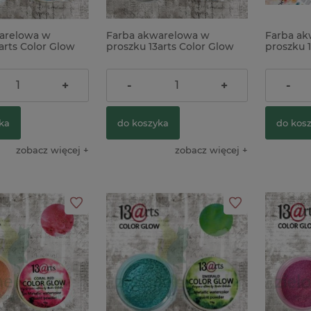
arelowa w
Farba akwarelowa w
Farba ak
arts Color Glow
proszku 13arts Color Glow
proszku 1
ire metaliczna,
Cairo Night metaliczna
Carnelian
pomarań
23,90 zł
23,90 z
+
-
+
-
ka
do koszyka
do kos
zobacz więcej
zobacz więcej