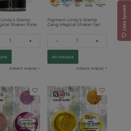
Lista życzeń
Lindy's Stamp
Pigment Lindy's Stamp
ix Wildflower
ical Shaker Pixie
Gang Magical Shaker Set
wiaty
y z połyskiem
Been There 5 szt
ł
139,00 zł
+
-
+
zyka
do koszyka
zobacz więcej
zobacz więcej