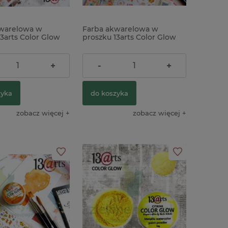
warelowa w
Farba akwarelowa w
3arts Color Glow
proszku 13arts Color Glow
ne
Blue diamond
ł
23,90 zł
+
-
+
zyka
do koszyka
zobacz więcej
zobacz więcej