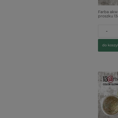
Farba akw
proszku 13
Coral Red
23,90 zł
-
do koszy