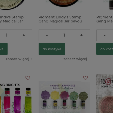
indy's Stamp
Pigment Lindy's Stamp
Pigment 
&You piktogramy
Papier Tim Holtz Distress Mixed
Stempel Sizz
y Magical Jar
Gang Magical Jar bayou
Gang Mag
Media Heavystock 21x29cm /
Botanicals k
gold
boogie gold
Dust złot
10szt biały
22,00 zł
24,90 z
+
-
+
-
46,00 zł
54,00 zł
ka
do koszyka
do kos
do koszyka
do koszyka
zobacz więcej
zobacz więcej