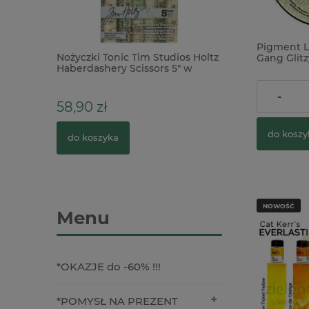
Pigment L
eate #111
Nożyczki Tonic Tim Studios Holtz
Wykrojnik Craft
Gang Glitz
idays
Haberdashery Scissors 5" w
podróżnicze
gleaming 
pudełku
22,00 zł
-
58,90 zł
29,90 zł
0 zł
do koszy
do koszyka
do koszyka
NOWOŚĆ
Menu
*OKAZJE do -60% !!!
*POMYSŁ NA PREZENT