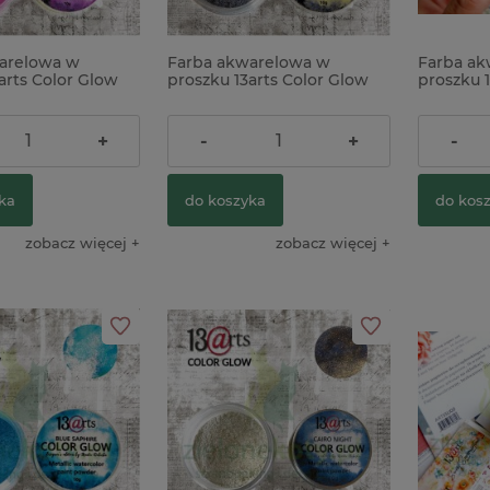
arelowa w
Farba akwarelowa w
Farba ak
arts Color Glow
proszku 13arts Color Glow
proszku 1
metaliczna
Andalusite metaliczna
Aventuri
23,90 zł
23,90 z
+
-
+
-
ka
do koszyka
do kos
zobacz więcej
zobacz więcej