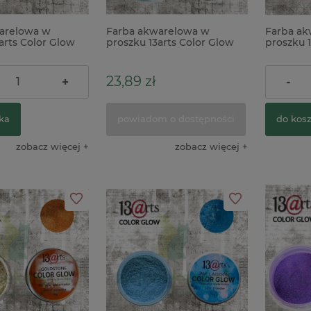
arelowa w
Farba akwarelowa w
Farba ak
arts Color Glow
proszku 13arts Color Glow
proszku 1
 metaliczna
Emerald metaliczna zielona
Fire Opa
23,89 zł
23,90 z
+
-
ka
powiadom o dostępności
do kos
zobacz więcej
zobacz więcej