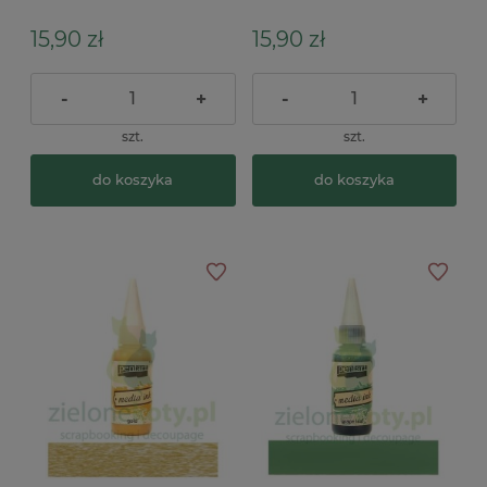
15,90 zł
15,90 zł
-
+
-
+
szt.
szt.
do koszyka
do koszyka