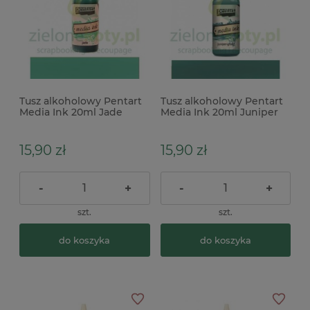
Tusz alkoholowy Pentart
Tusz alkoholowy Pentart
Media Ink 20ml Jade
Media Ink 20ml Juniper
zielony
green zielony
15,90 zł
15,90 zł
-
+
-
+
szt.
szt.
do koszyka
do koszyka