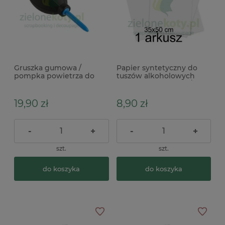
Gruszka gumowa /
Papier syntetyczny do
pompka powietrza do
tuszów alkoholowych
tuszów alkoholowych
ScrapEgo 35x50 cm / 1szt.
19,90 zł
8,90 zł
-
+
-
+
szt.
szt.
do koszyka
do koszyka