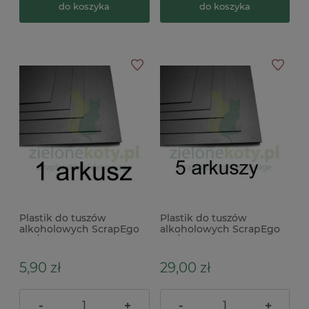
do koszyka
do koszyka
Plastik do tuszów
Plastik do tuszów
alkoholowych ScrapEgo
alkoholowych ScrapEgo
A4 / 1szt. czarny
A4 / 5 szt. czarny
5,90 zł
29,00 zł
-
+
-
+