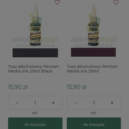
Tusz alkoholowy Pentart
Tusz alkoholowy Pentart
Media Ink 20ml Black
Media Ink 20ml
czarny
Blackberry fioletowy x
15,90 zł
15,90 zł
-
+
-
+
szt.
szt.
do koszyka
do koszyka