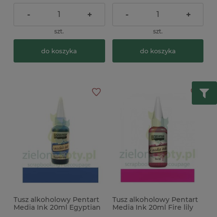
-
+
-
+
szt.
szt.
do koszyka
do koszyka
Tusz alkoholowy Pentart
Tusz alkoholowy Pentart
Media Ink 20ml Egyptian
Media Ink 20ml Fire lily
blue niebieski
różowy