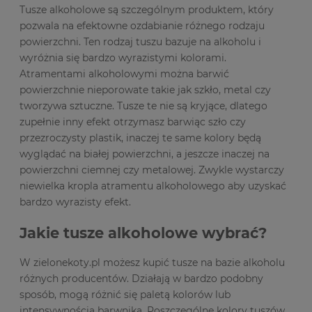
Tusze alkoholowe są szczególnym produktem, który
pozwala na efektowne ozdabianie różnego rodzaju
powierzchni. Ten rodzaj tuszu bazuje na alkoholu i
wyróżnia się bardzo wyrazistymi kolorami.
Atramentami alkoholowymi można barwić
powierzchnie nieporowate takie jak szkło, metal czy
tworzywa sztuczne. Tusze te nie są kryjące, dlatego
zupełnie inny efekt otrzymasz barwiąc szło czy
przezroczysty plastik, inaczej te same kolory będą
wyglądać na białej powierzchni, a jeszcze inaczej na
powierzchni ciemnej czy metalowej. Zwykle wystarczy
niewielka kropla atramentu alkoholowego aby uzyskać
bardzo wyrazisty efekt.
Jakie tusze alkoholowe wybrać?
W zielonekoty.pl możesz kupić tusze na bazie alkoholu
różnych producentów. Działają w bardzo podobny
sposób, mogą różnić się paletą kolorów lub
intensywnością barwnika. Poszczególne kolory tuszów