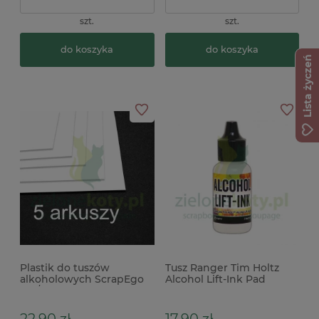
szt.
szt.
do koszyka
do koszyka
Lista życzeń
Plastik do tuszów
Tusz Ranger Tim Holtz
alkoholowych ScrapEgo
Alcohol Lift-Ink Pad
A4 / 5szt. biały
reinker uzupełniacz