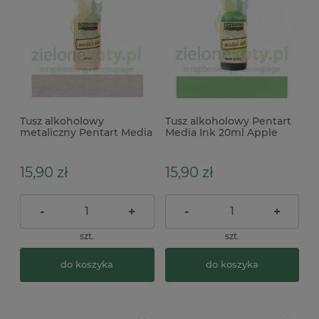
Tusz alkoholowy
Tusz alkoholowy Pentart
metaliczny Pentart Media
Media Ink 20ml Apple
Ink 20ml Silver srebrny
green zielony x
15,90 zł
15,90 zł
-
+
-
+
szt.
szt.
do koszyka
do koszyka