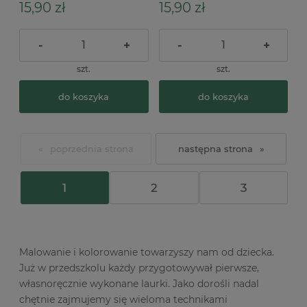
15,90 zł
15,90 zł
-
+
-
+
szt.
szt.
do koszyka
do koszyka
«
»
1
2
3
Malowanie i kolorowanie towarzyszy nam od dziecka.
Już w przedszkolu każdy przygotowywał pierwsze,
własnoręcznie wykonane laurki. Jako dorośli nadal
chętnie zajmujemy się wieloma technikami