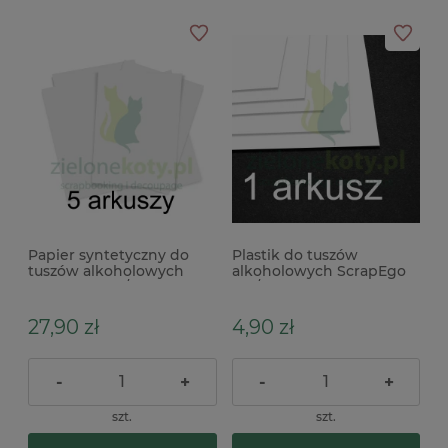
Papier syntetyczny do
Plastik do tuszów
tuszów alkoholowych
alkoholowych ScrapEgo
ScrapEgo A4 / 5szt.
A4 / 1szt. biały
27,90 zł
4,90 zł
-
+
-
+
szt.
szt.