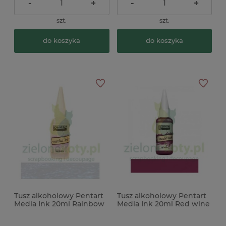
-
+
-
+
szt.
szt.
do koszyka
do koszyka
Tusz alkoholowy Pentart
Tusz alkoholowy Pentart
Media Ink 20ml Rainbow
Media Ink 20ml Red wine
tęczowy
czerwony