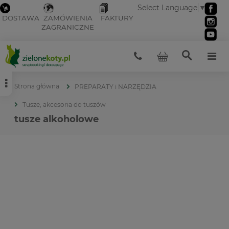
Select Language
▼
DOSTAWA
ZAMÓWIENIA
FAKTURY
ZAGRANICZNE
Strona główna
PREPARATY i NARZĘDZIA
Tusze, akcesoria do tuszów
tusze alkoholowe