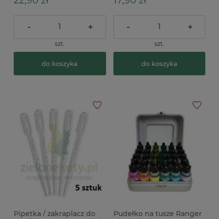
22,90 zł
17,90 zł
-
+
-
+
szt.
szt.
do koszyka
do koszyka
Pipetka / zakraplacz do
Pudełko na tusze Ranger