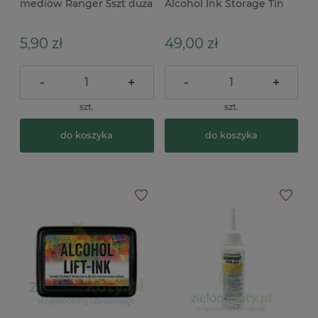
mediów Ranger 5szt duża
Alcohol Ink Storage Tin
5,90 zł
49,00 zł
-
+
-
+
szt.
szt.
do koszyka
do koszyka