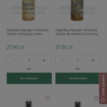
Mgiełka Ranger Distress
Mgiełka Ranger Distress
Oxide Antique Linen
Oxide Brushed Corduroy
spray beżowa
spray brązowa
27,90 zł
27,90 zł
-
+
-
+
szt.
szt.
Lista życzeń
do koszyka
do koszyka