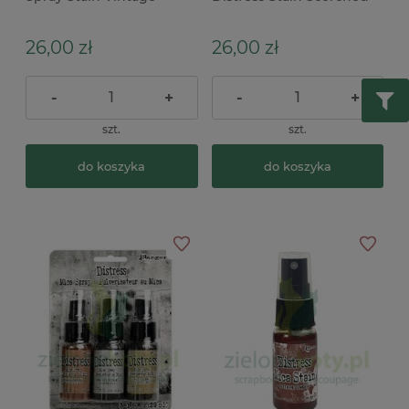
Photo brązowa
timber brązowa
26,00 zł
26,00 zł
-
+
-
+
szt.
szt.
do koszyka
do koszyka