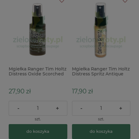
Mgiełka Ranger Tim Holtz
Mgiełka Ranger Tim Holtz
Distress Oxide Scorched
Distress Spritz Antique
timber spray brązowa
Linen błyszcząca beżowa
27,90 zł
17,90 zł
-
+
-
+
szt.
szt.
do koszyka
do koszyka