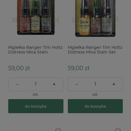
Mgiełka Ranger Tim Holtz
Mgiełka Ranger Tim Holtz
Distress Mica Stain
Distress Mica Stain Set
Halloween Set 5
Halloween Set 3 złota,
czerwona, beżowa,
szara brązowa
brązowa
59,00 zł
59,00 zł
-
+
-
+
szt.
szt.
do koszyka
do koszyka