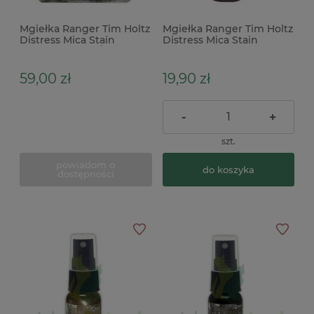
Mgiełka Ranger Tim Holtz
Mgiełka Ranger Tim Holtz
Distress Mica Stain
Distress Mica Stain
błyszczące 3szt / 29ml
Halloween Burning
platynowa brązowa złota
Ember błyszcząca
miedziana ruda brązowa
59,00 zł
19,90 zł
-
+
szt.
powiadom o
do koszyka
dostępności