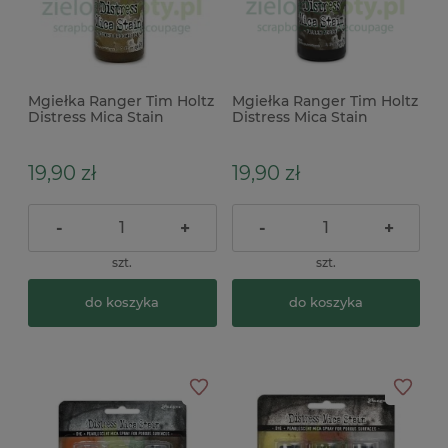
Mgiełka Ranger Tim Holtz
Mgiełka Ranger Tim Holtz
Distress Mica Stain
Distress Mica Stain
Halloween Crooked
Halloween Fallen Acorn
Broomstick błyszcząca
błyszcząca brązowa
brązowa
19,90 zł
19,90 zł
-
+
-
+
szt.
szt.
do koszyka
do koszyka