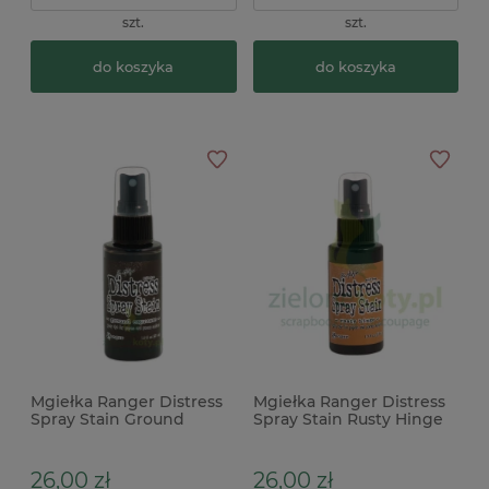
szt.
szt.
do koszyka
do koszyka
Mgiełka Ranger Distress
Mgiełka Ranger Distress
Spray Stain Ground
Spray Stain Rusty Hinge
Espresso brązowa
brązowa
26,00 zł
26,00 zł