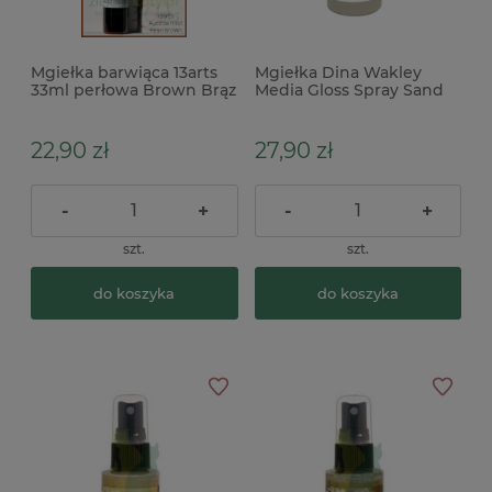
Mgiełka barwiąca 13arts
Mgiełka Dina Wakley
33ml perłowa Brown Brąz
Media Gloss Spray Sand
beżowa
22,90 zł
27,90 zł
-
+
-
+
szt.
szt.
do koszyka
do koszyka