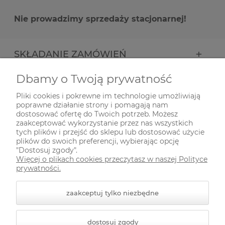
Nie prowadzimy sprzedaży stacjonarnej!
SKŁADANIE ZAMÓWIEŃ
Dbamy o Twoją prywatność
INFORMACJE
Pliki cookies i pokrewne im technologie umożliwiają
poprawne działanie strony i pomagają nam
ODWIEDŹ NAS NA
dostosować ofertę do Twoich potrzeb. Możesz
zaakceptować wykorzystanie przez nas wszystkich
tych plików i przejść do sklepu lub dostosować użycie
plików do swoich preferencji, wybierając opcję
"Dostosuj zgody".
Więcej o plikach cookies przeczytasz w naszej Polityce
prywatności.
zaakceptuj tylko niezbędne
© 2026 zielonekoty.pl. Wszelkie prawa zastrzeżone.
dostosuj zgody