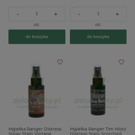
-
+
-
+
szt.
szt.
do koszyka
do koszyka
Mgiełka Ranger Distress
Mgiełka Ranger Tim Hlotz
Spray Stain Vintage
Distress Stain Scorched