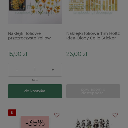
Naklejki foliowe
Naklejki foliowe Tim Holtz
przezroczyste Yellow
Idea-Ology Cello Sticker
Flower kwiaty 40szt
Tape taśma
15,90 zł
26,00 zł
-
+
szt.
powiadom o
do koszyka
dostępności
-35%