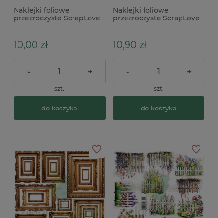
Naklejki foliowe
Naklejki foliowe
przezroczyste ScrapLove
przezroczyste ScrapLove
Flower Background 11 x
Flower Background 16 x
10,00 zł
10,90 zł
-
+
-
+
szt.
szt.
do koszyka
do koszyka