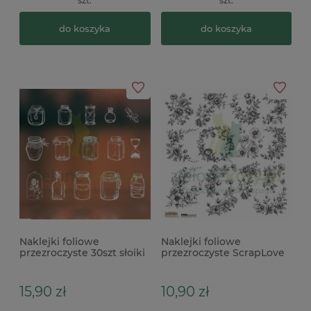
szt.
szt.
do koszyka
do koszyka
Naklejki foliowe
Naklejki foliowe
przezroczyste 30szt słoiki
przezroczyste ScrapLove
białe x
Black Flower 1
15,90 zł
10,90 zł