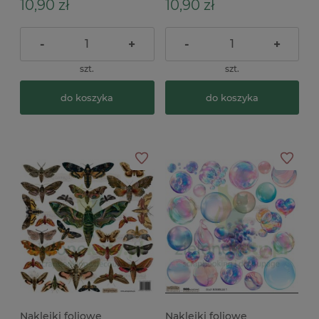
10,90 zł
10,90 zł
-
+
-
+
szt.
szt.
do koszyka
do koszyka
Naklejki foliowe
Naklejki foliowe