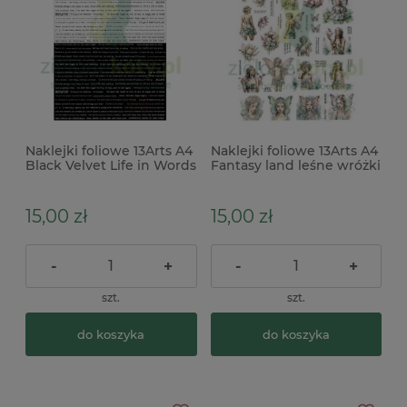
Naklejki foliowe 13Arts A4
Naklejki foliowe 13Arts A4
Black Velvet Life in Words
Fantasy land leśne wróżki
napisy motywacyjne
angielskie
15,00 zł
15,00 zł
-
+
-
+
szt.
szt.
do koszyka
do koszyka