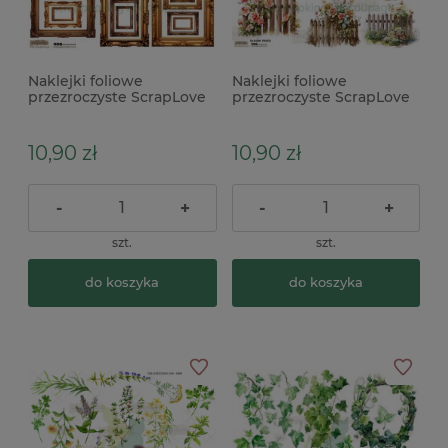
Naklejki foliowe
Naklejki foliowe
przezroczyste ScrapLove
przezroczyste ScrapLove
Frames 1 x
Garden Fence płotki
ogród kwiaty
10,90 zł
10,90 zł
-
+
-
+
szt.
szt.
do koszyka
do koszyka