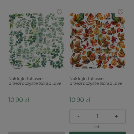
Naklejki foliowe
Naklejki foliowe
przezroczyste ScrapLove
przezroczyste ScrapLove
Leaves 4 zielone listki
Leaves 7 jesienne liście
gałazki
jesień
10,90 zł
10,90 zł
-
+
szt.