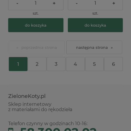
-
+
-
+
szt.
szt.
do koszyka
do koszyka
«
»
1
2
3
4
5
6
ZieloneKoty.pl
Sklep internetowy
z materiałami do rękodzieła
Telefon czynny w godzinach 10-16: