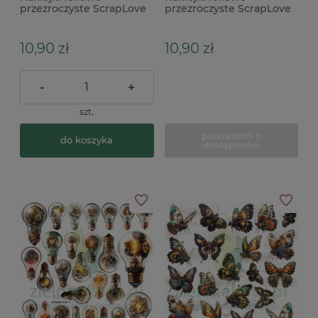
przezroczyste ScrapLove
przezroczyste ScrapLove
Owady 1
Soap Bubbles 1 bąble
10,90 zł
10,90 zł
-
+
szt.
powiadom o
do koszyka
dostępności