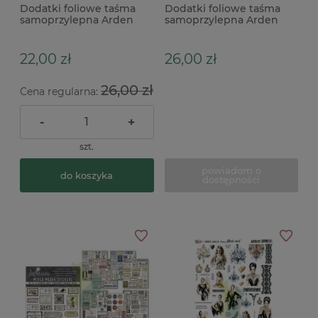
Dodatki foliowe taśma
Dodatki foliowe taśma
samoprzylepna Arden
samoprzylepna Arden
Creative Studio Kiss-Cut
Creative Studio Ledger
PET Tape Season of Joy
Continuous PET Tape
poinsecje
Garden Chronicles linie
22,00 zł
26,00 zł
26,00 zł
Cena regularna:
-
+
szt.
powiadom o
do koszyka
dostępności