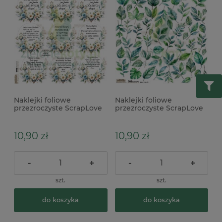
Naklejki foliowe
Naklejki foliowe
przezroczyste ScrapLove
przezroczyste ScrapLove
Komunia Cytaty koła
Leaves 11 liście
niebieskie napisy
10,90 zł
10,90 zł
-
+
-
+
szt.
szt.
do koszyka
do koszyka