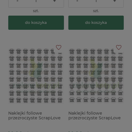
-
+
-
+
szt.
szt.
do koszyka
do koszyka
Naklejki foliowe
Naklejki foliowe
przezroczyste ScrapLove
przezroczyste ScrapLove
Miejsce Na Foto
Miejsce Na Foto