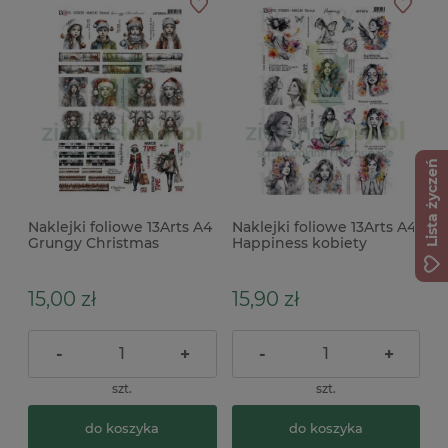
Lista życzeń
Naklejki foliowe 13Arts A4
Naklejki foliowe 13Arts A4
Grungy Christmas
Happiness kobiety
kobiety x
15,00 zł
15,90 zł
-
+
-
+
szt.
szt.
do koszyka
do koszyka