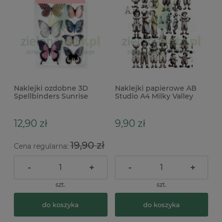
Naklejki ozdobne 3D
Naklejki papierowe AB
Spellbinders Sunrise
Studio A4 Milky Valley
Butterflies motyle
cyrk postacie
12,90 zł
9,90 zł
19,90 zł
Cena regularna:
-
+
-
+
szt.
szt.
do koszyka
do koszyka