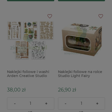
Naklejki foliowe i washi
Naklejki foliowe na rolce
Arden Creative Studio
Studio Light Fairy
Garden Chronicles
Christmas
Sticker Book 10 ark.
38,00 zł
26,90 zł
-
+
-
+