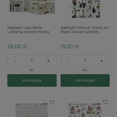
Naklejki Ciao Bella
Naklejki foliowe 13Arts A4
LuMania mixed media
Black Velvet kobiety
stickers Vintage scripts 10
arkuszy
28,00 zł
15,00 zł
-
+
-
+
szt.
szt.
do koszyka
do koszyka