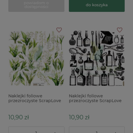
powiadom o
do koszyka
dostępności
Naklejki foliowe
Naklejki foliowe
przezroczyste ScrapLove
przezroczyste ScrapLove
Lily Of The Valley 3
Medicine 1 butelki słoiczki
konwalie
buteleczki x
10,90 zł
10,90 zł