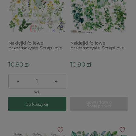
Naklejki foliowe
Naklejki foliowe
przezroczyste ScrapLove
przezroczyste ScrapLove
Herbs 1 zioła
Ivy Leaves 1 liście bluszczu
10,90 zł
10,90 zł
-
+
szt.
powiadom o
do koszyka
dostępności