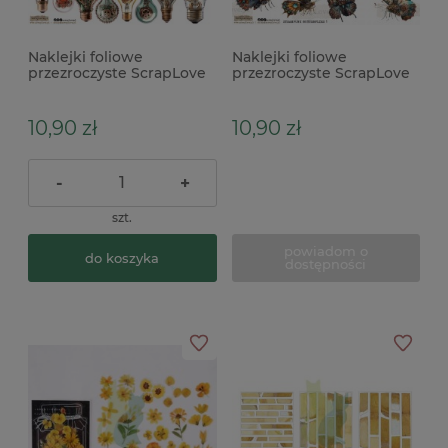
Naklejki foliowe
Naklejki foliowe
przezroczyste ScrapLove
przezroczyste ScrapLove
Steampunk 7 żarówki
Steampunk Butterflies 1
10,90 zł
10,90 zł
-
+
szt.
powiadom o
do koszyka
dostępności