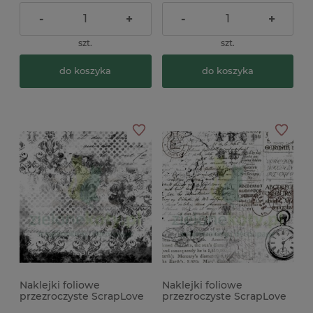
-
+
-
+
szt.
szt.
do koszyka
do koszyka
Naklejki foliowe
Naklejki foliowe
przezroczyste ScrapLove
przezroczyste ScrapLove
Distress Background 1 x
Distress Background 11 x