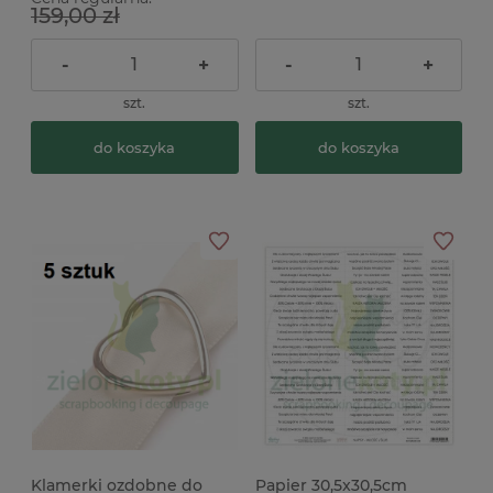
159,00 zł
-
+
-
+
szt.
szt.
do koszyka
do koszyka
Klamerki ozdobne do
Papier 30,5x30,5cm