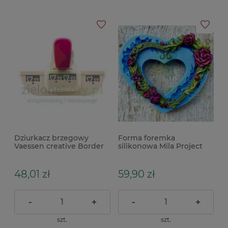
Dziurkacz brzegowy
Forma foremka
Vaessen creative Border
silikonowa Mila Project
4,5cm Heart
Flower Heart Frame
ramka Serce z kwiatów
11cm
48,01 zł
59,90 zł
-
+
-
+
szt.
szt.