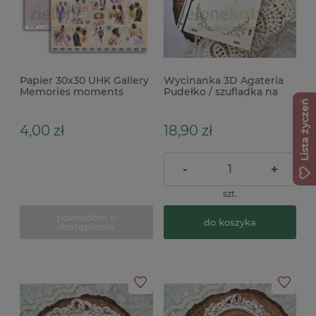
Papier 30x30 UHK Gallery
Wycinanka 3D Agateria
Memories moments
Pudełko / szufladka na
Forever
pieniądze 9cm / do
Lista życzeń
exploding boxa
4,00 zł
18,90 zł
-
+
szt.
powiadom o
do koszyka
dostępności