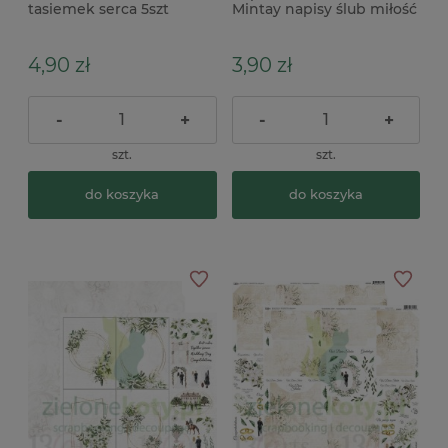
tasiemek serca 5szt
Mintay napisy ślub miłość
srebrne x
4,90 zł
3,90 zł
-
+
-
+
szt.
szt.
do koszyka
do koszyka