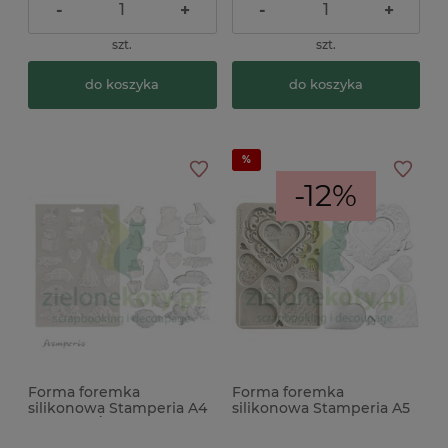
-
+
-
+
szt.
szt.
do koszyka
do koszyka
-12%
Forma foremka
Forma foremka
silikonowa Stamperia A4
silikonowa Stamperia A5
Timeless ŚLub suknia tort
Family Serca
prezent samochód