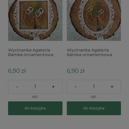
Wycinanka Agateria
Wycinanka Agateria
Ramka ornamentowa
Ramka ornamentowa
ślubna z obrączkami
ślubna z obrączkami
kwadratowa warstwowa
owalna warstwowa do
do exploding boxa
exploding boxa
6,90 zł
6,90 zł
-
+
-
+
szt.
szt.
do koszyka
do koszyka