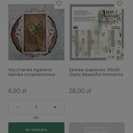
Wycinanka Agateria
Zestaw papierów 30x30
Ramka ornamentowa
13arts Beautiful Moments
ślubna z obrączkami
prostokątna warstwowa
do exploding boxa
6,90 zł
28,00 zł
-
+
szt.
powiadom o
do koszyka
dostępności