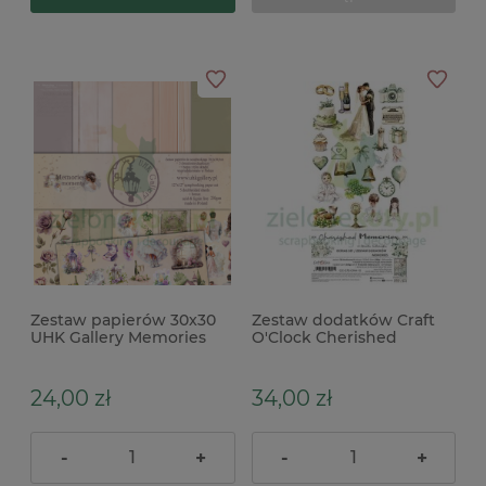
Zestaw papierów 30x30
Zestaw dodatków Craft
UHK Gallery Memories
O'Clock Cherished
moments
Memories Memories ślub
chrzest
24,00 zł
34,00 zł
-
+
-
+