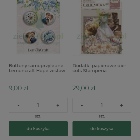
Buttony samoprzylepne
Dodatki papierowe die-
Lemoncraft Hope zestaw
cuts Stamperia
4szt
Ephemera Romance
Forever Journaling
samoprzylepne
9,00 zł
29,00 zł
-
+
-
+
szt.
szt.
do koszyka
do koszyka