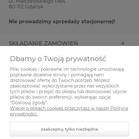
ul. Malczewskiego 118A
80-112 Gdańsk
Nie prowadzimy sprzedaży stacjonarnej!
SKŁADANIE ZAMÓWIEŃ
Dbamy o Twoją prywatność
INFORMACJE
Pliki cookies i pokrewne im technologie umożliwiają
poprawne działanie strony i pomagają nam
ODWIEDŹ NAS NA
dostosować ofertę do Twoich potrzeb. Możesz
zaakceptować wykorzystanie przez nas wszystkich
tych plików i przejść do sklepu lub dostosować użycie
plików do swoich preferencji, wybierając opcję
"Dostosuj zgody".
Więcej o plikach cookies przeczytasz w naszej Polityce
prywatności.
zaakceptuj tylko niezbędne