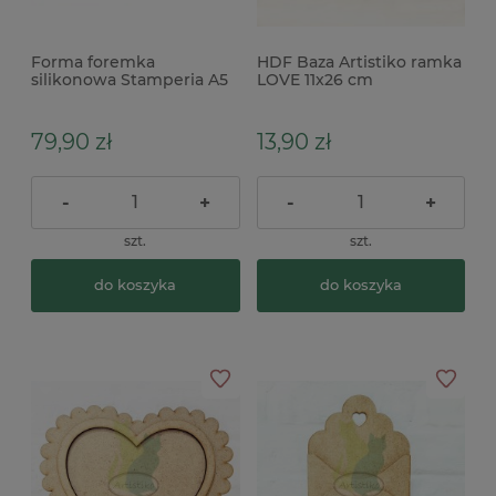
Forma foremka
HDF Baza Artistiko ramka
silikonowa Stamperia A5
LOVE 11x26 cm
Hearts serca
79,90 zł
13,90 zł
-
+
-
+
szt.
szt.
do koszyka
do koszyka