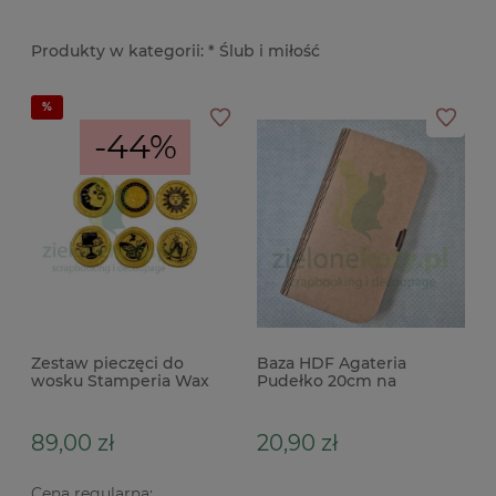
* Ślub i miłość
-44%
Zestaw pieczęci do
Baza HDF Agateria
wosku Stamperia Wax
Pudełko 20cm na
and Seals Celebration
pieniądze, prezent,
kredki, pisaki
89,00 zł
20,90 zł
Cena regularna: