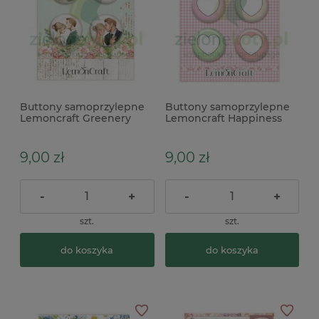
Buttony samoprzylepne
Buttony samoprzylepne
Lemoncraft Greenery
Lemoncraft Happiness
zestaw 4szt
zestaw 4szt
9,00 zł
9,00 zł
-
+
-
+
szt.
szt.
do koszyka
do koszyka