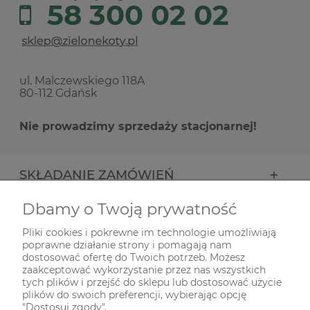
58 300 02 02
ul. Malczewskiego 118A
80-112 Gdańsk
Nie prowadzimy sprzedaży stacjonarnej!
SKŁADANIE ZAMÓWIEŃ
Dbamy o Twoją prywatność
INFORMACJE
Pliki cookies i pokrewne im technologie umożliwiają
poprawne działanie strony i pomagają nam
ODWIEDŹ NAS NA
dostosować ofertę do Twoich potrzeb. Możesz
zaakceptować wykorzystanie przez nas wszystkich
tych plików i przejść do sklepu lub dostosować użycie
plików do swoich preferencji, wybierając opcję
"Dostosuj zgody".