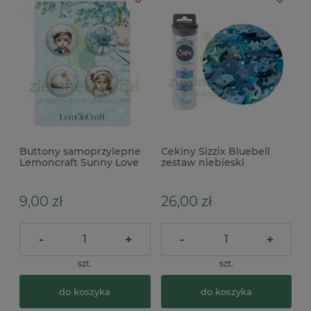
Buttony samoprzylepne
Cekiny Sizzix Bluebell
Lemoncraft Sunny Love
zestaw niebieski
zestaw 4szt
9,00 zł
26,00 zł
-
+
-
+
szt.
szt.
do koszyka
do koszyka