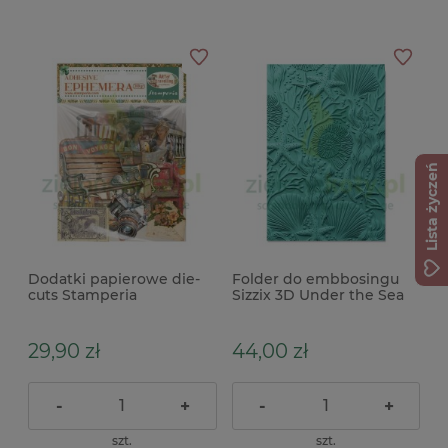
Lista życzeń
Dodatki papierowe die-
Folder do embbosingu
cuts Stamperia
Sizzix 3D Under the Sea
Ephemera Art of
muszle
travelling samoprzylepne
29,90 zł
44,00 zł
-
+
-
+
szt.
szt.