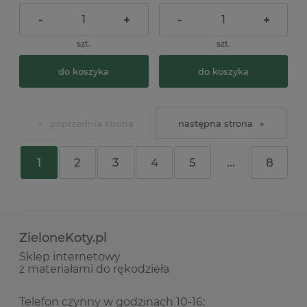
-
+
-
+
szt.
szt.
do koszyka
do koszyka
«
»
1
2
3
4
5
...
8
ZieloneKoty.pl
Sklep internetowy
z materiałami do rękodzieła
Telefon czynny w godzinach 10-16: