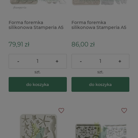
Forma foremka
Forma foremka
silikonowa Stamperia A5
silikonowa Stamperia A5
Art Of Travelling pociąg
Daisy art stokrotki
79,91 zł
86,00 zł
-
+
-
+
szt.
szt.
do koszyka
do koszyka