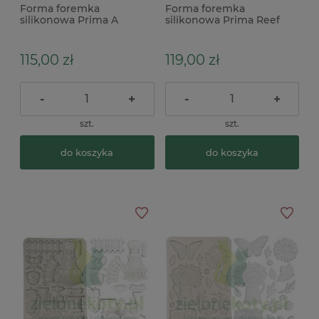
Forma foremka
Forma foremka
silikonowa Prima A
silikonowa Prima Reef
Mermaid's Tale morskie,
Elegance morskie
syrena
115,00 zł
119,00 zł
-
+
-
+
szt.
szt.
do koszyka
do koszyka