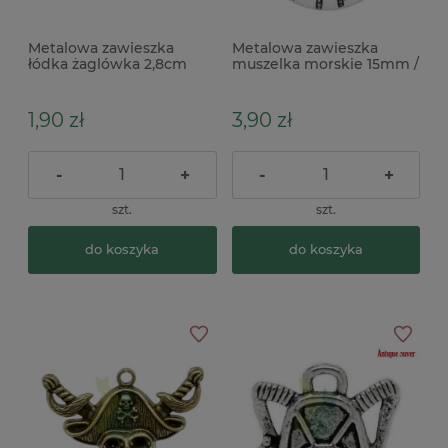
Metalowa zawieszka
Metalowa zawieszka
łódka żaglówka 2,8cm
muszelka morskie 15mm /
morskie
5szt
1,90 zł
3,90 zł
-
+
-
+
szt.
szt.
do koszyka
do koszyka