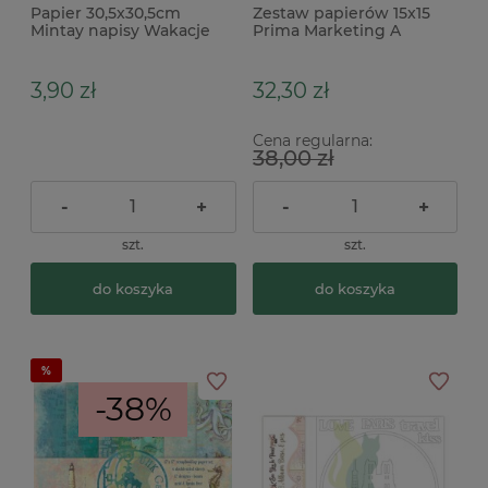
Papier 30,5x30,5cm
Zestaw papierów 15x15
Mintay napisy Wakacje
Prima Marketing A
Mermaid's Tale
3,90 zł
32,30 zł
Cena regularna:
38,00 zł
-
+
-
+
szt.
szt.
do koszyka
do koszyka
-38%