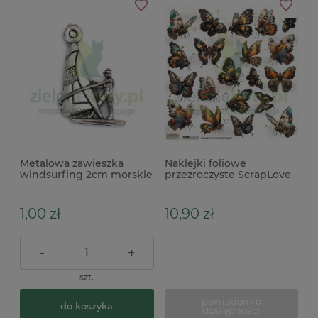
Metalowa zawieszka
Naklejki foliowe
windsurfing 2cm morskie
przezroczyste ScrapLove
x
Steampunk Butterflies 1
1,00 zł
10,90 zł
-
+
szt.
powiadom o
do koszyka
dostępności