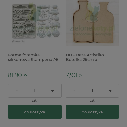
Forma foremka
HDF Baza Artistiko
silikonowa Stamperia A5
Butelka 25cm x
Silent Sea ryby, muszle
81,90 zł
7,90 zł
-
+
-
+
szt.
szt.
do koszyka
do koszyka