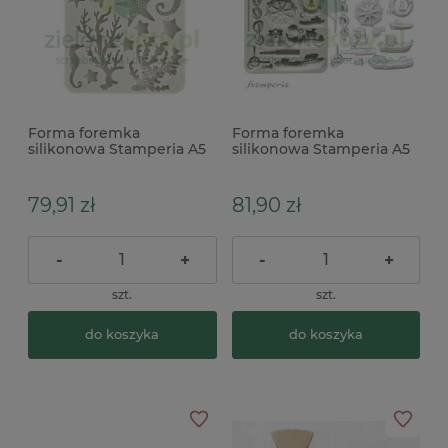
Forma foremka
Forma foremka
silikonowa Stamperia A5
silikonowa Stamperia A5
Sea Land koral morskie
Silent Sea łódki, ster
morskie
79,91 zł
81,90 zł
-
+
-
+
szt.
szt.
do koszyka
do koszyka