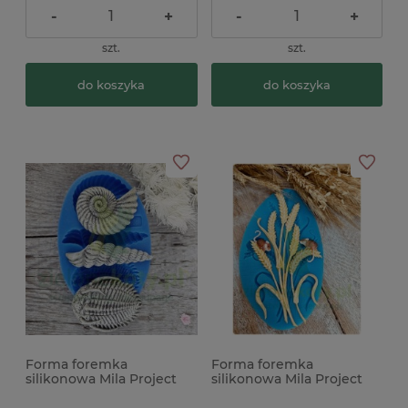
-
+
-
+
szt.
szt.
do koszyka
do koszyka
Forma foremka
Forma foremka
silikonowa Mila Project
silikonowa Mila Project
muszle morskie
Pszenica i myszki
skamieliny