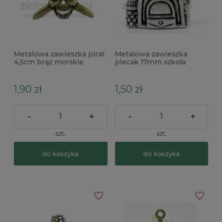
Metalowa zawieszka pirat
Metalowa zawieszka
4,5cm brąz morskie
plecak 17mm szkoła
podróże
1,90 zł
1,50 zł
-
+
-
+
szt.
szt.
do koszyka
do koszyka