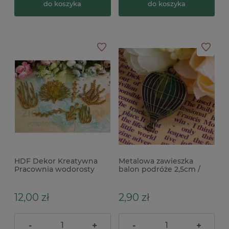
do koszyka
do koszyka
HDF Dekor Kreatywna
Metalowa zawieszka
Pracownia wodorosty
balon podróże 2,5cm /
morskie x
3szt brąz
12,00 zł
2,90 zł
-
+
-
+