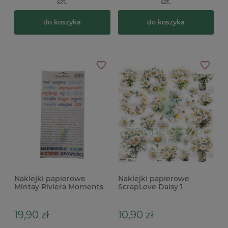
szt.
szt.
do koszyka
do koszyka
Naklejki papierowe
Naklejki papierowe
Mintay Riviera Moments
ScrapLove Daisy 1
napisy
stokrotki
19,90 zł
10,90 zł