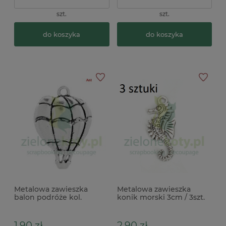
szt.
szt.
do koszyka
do koszyka
Metalowa zawieszka
Metalowa zawieszka
balon podróże kol.
konik morski 3cm / 3szt.
srebrny
1,90 zł
2,90 zł