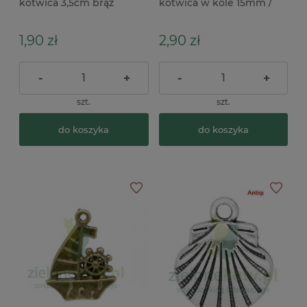
kotwica 3,5cm brąz
kotwica w kole 15mm /
morskie
5szt kol. srebrny morskie
x
1,90 zł
2,90 zł
-
+
-
+
szt.
szt.
do koszyka
do koszyka