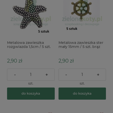
Metalowa zawieszka
Metalowa zawieszka ster
rozgwiazda 1,5cm / 5 szt.
mały 15mm / 5 szt. brąz
kol. srebrny morskie
morskie
2,90 zł
2,90 zł
-
+
-
+
szt.
szt.
do koszyka
do koszyka