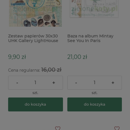
Zestaw papierów 30x30
Baza na album Mintay
UHK Gallery LightHouse
See You In Paris
9,90 zł
21,00 zł
16,00 zł
Cena regularna:
-
+
-
+
szt.
szt.
do koszyka
do koszyka