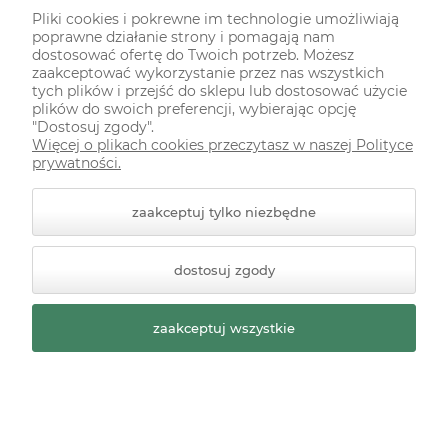
Pliki cookies i pokrewne im technologie umożliwiają
poprawne działanie strony i pomagają nam
ul. Malczewskiego 118A
dostosować ofertę do Twoich potrzeb. Możesz
80-112 Gdańsk
zaakceptować wykorzystanie przez nas wszystkich
tych plików i przejść do sklepu lub dostosować użycie
plików do swoich preferencji, wybierając opcję
Nie prowadzimy sprzedaży stacjonarnej!
"Dostosuj zgody".
Więcej o plikach cookies przeczytasz w naszej Polityce
prywatności.
SKŁADANIE ZAMÓWIEŃ
zaakceptuj tylko niezbędne
INFORMACJE
dostosuj zgody
ODWIEDŹ NAS NA
zaakceptuj wszystkie