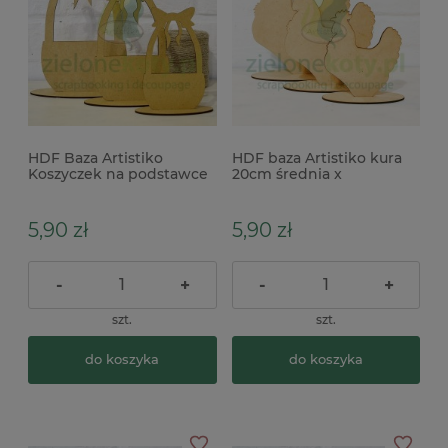
HDF Baza Artistiko
HDF baza Artistiko kura
Koszyczek na podstawce
20cm średnia x
25cm duży x
5,90 zł
5,90 zł
-
+
-
+
szt.
szt.
do koszyka
do koszyka