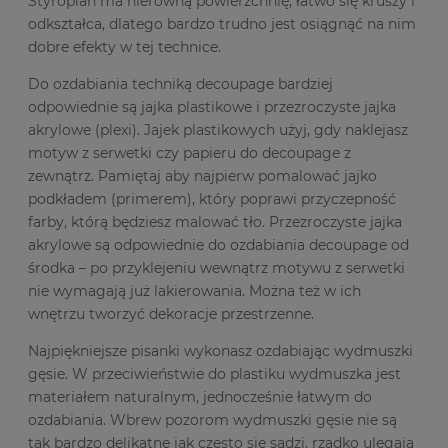
Styropian ma nierówną powierzchnię, łatwo się kruszy i
odkształca, dlatego bardzo trudno jest osiągnąć na nim
dobre efekty w tej technice.
Do ozdabiania techniką decoupage bardziej
odpowiednie są jajka plastikowe i przezroczyste jajka
akrylowe (plexi). Jajek plastikowych użyj, gdy naklejasz
motyw z serwetki czy papieru do decoupage z
zewnątrz. Pamiętaj aby najpierw pomalować jajko
podkładem (primerem), który poprawi przyczepność
farby, którą będziesz malować tło. Przezroczyste jajka
akrylowe są odpowiednie do ozdabiania decoupage od
środka – po przyklejeniu wewnątrz motywu z serwetki
nie wymagają już lakierowania. Można też w ich
wnętrzu tworzyć dekoracje przestrzenne.
Najpiękniejsze pisanki wykonasz ozdabiając wydmuszki
gęsie. W przeciwieństwie do plastiku wydmuszka jest
materiałem naturalnym, jednocześnie łatwym do
ozdabiania. Wbrew pozorom wydmuszki gęsie nie są
tak bardzo delikatne jak często się sądzi, rzadko ulegają