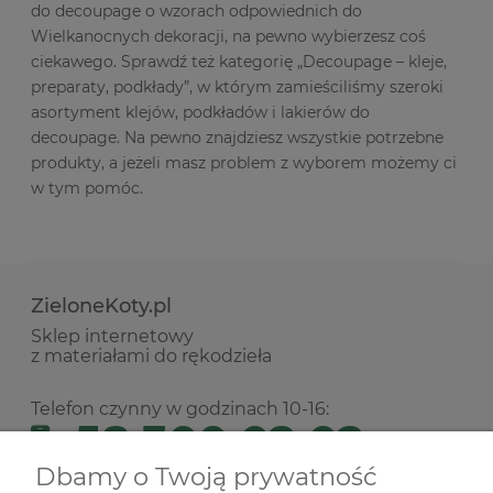
do decoupage o wzorach odpowiednich do
Wielkanocnych dekoracji, na pewno wybierzesz coś
ciekawego. Sprawdź też kategorię „Decoupage – kleje,
preparaty, podkłady”, w którym zamieściliśmy szeroki
asortyment klejów, podkładów i lakierów do
decoupage. Na pewno znajdziesz wszystkie potrzebne
produkty, a jeżeli masz problem z wyborem możemy ci
w tym pomóc.
ZieloneKoty.pl
Sklep internetowy
z materiałami do rękodzieła
Telefon czynny w godzinach 10-16:
58 300 02 02
Dbamy o Twoją prywatność