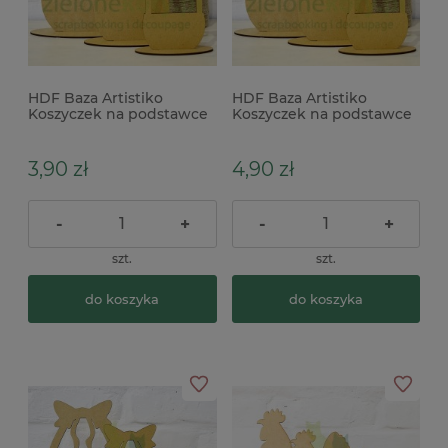
HDF Baza Artistiko
HDF Baza Artistiko
Koszyczek na podstawce
Koszyczek na podstawce
15cm mały x
20cm średni
3,90 zł
4,90 zł
-
+
-
+
szt.
szt.
do koszyka
do koszyka