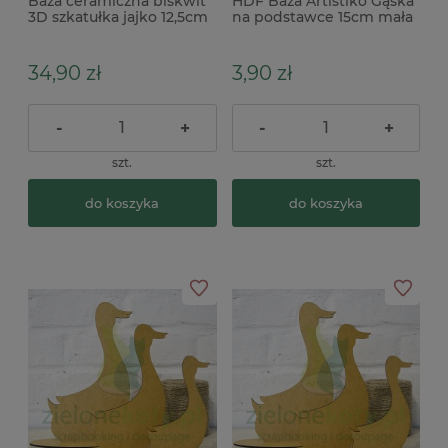
Baza ceramiczna biskwit
HDF Baza Artistiko Gąska
3D szkatułka jajko 12,5cm
na podstawce 15cm mała
34,90 zł
3,90 zł
-
+
-
+
szt.
szt.
do koszyka
do koszyka