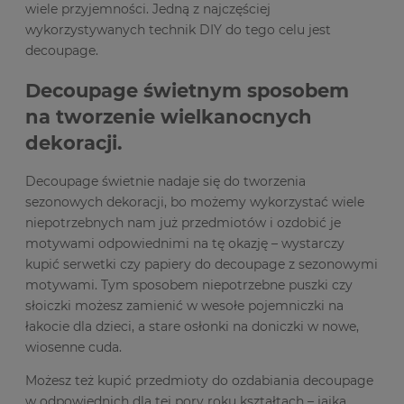
wiele przyjemności. Jedną z najczęściej
wykorzystywanych technik DIY do tego celu jest
decoupage.
Decoupage świetnym sposobem
na tworzenie wielkanocnych
dekoracji.
Decoupage świetnie nadaje się do tworzenia
sezonowych dekoracji, bo możemy wykorzystać wiele
niepotrzebnych nam już przedmiotów i ozdobić je
motywami odpowiednimi na tę okazję – wystarczy
kupić serwetki czy papiery do decoupage z sezonowymi
motywami. Tym sposobem niepotrzebne puszki czy
słoiczki możesz zamienić w wesołe pojemniczki na
łakocie dla dzieci, a stare osłonki na doniczki w nowe,
wiosenne cuda.
Możesz też kupić przedmioty do ozdabiania decoupage
w odpowiednich dla tej pory roku kształtach – jajka,