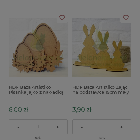
HDF Baza Artistiko
HDF Baza Artistiko Zając
Pisanka jajko z nakładką
na podstawce 15cm mały
ozdobne 15cm małe x
6,00 zł
3,90 zł
-
+
-
+
szt.
szt.