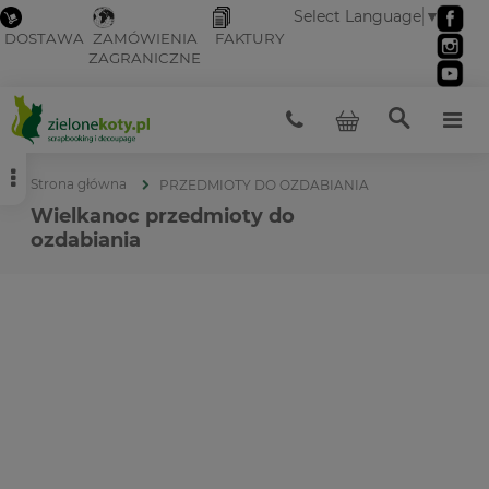
Select Language
▼
DOSTAWA
ZAMÓWIENIA
FAKTURY
ZAGRANICZNE
Strona główna
PRZEDMIOTY DO OZDABIANIA
Wielkanoc przedmioty do
ozdabiania