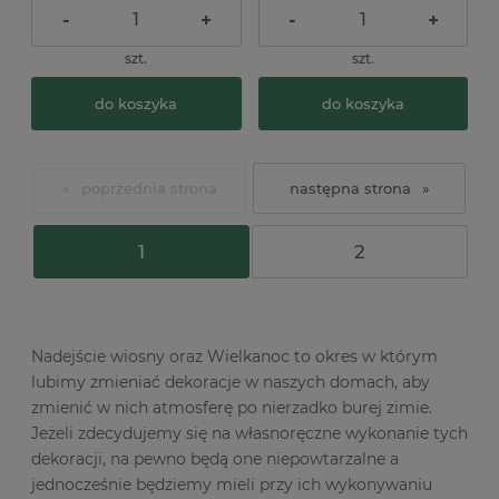
-
+
-
+
szt.
szt.
do koszyka
do koszyka
«
»
1
2
Nadejście wiosny oraz Wielkanoc to okres w którym
lubimy zmieniać dekoracje w naszych domach, aby
zmienić w nich atmosferę po nierzadko burej zimie.
Jeżeli zdecydujemy się na własnoręczne wykonanie tych
dekoracji, na pewno będą one niepowtarzalne a
jednocześnie będziemy mieli przy ich wykonywaniu