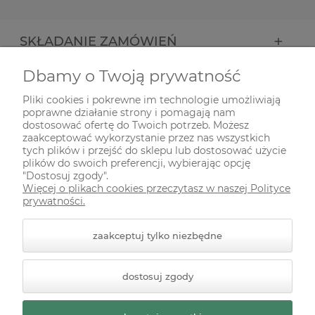
SKŁADANIE ZAMÓWIEŃ
Dbamy o Twoją prywatność
INFORMACJE
Pliki cookies i pokrewne im technologie umożliwiają
poprawne działanie strony i pomagają nam
ODWIEDŹ NAS NA
dostosować ofertę do Twoich potrzeb. Możesz
zaakceptować wykorzystanie przez nas wszystkich
tych plików i przejść do sklepu lub dostosować użycie
plików do swoich preferencji, wybierając opcję
"Dostosuj zgody".
Więcej o plikach cookies przeczytasz w naszej Polityce
prywatności.
zaakceptuj tylko niezbędne
© 2026 zielonekoty.pl. Wszelkie prawa zastrzeżone.
dostosuj zgody
Styl graficzny ShopGadget.pl
Sklep internetowy Shoper
Premium