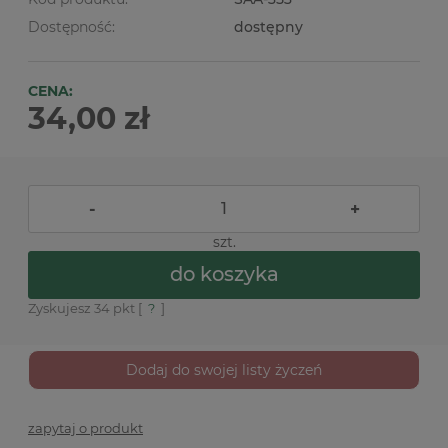
Dostępność:
dostępny
CENA:
34,00 zł
-
+
szt.
do koszyka
Zyskujesz
34
pkt [
?
]
Dodaj do swojej listy życzeń
zapytaj o produkt