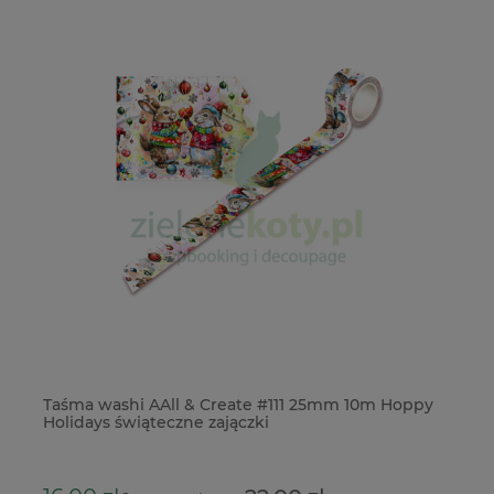
zo
Taśma washi AAll & Create #111 25mm 10m Hoppy
Bo
Holidays świąteczne zajączki
el
1