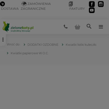
ZAMÓWIENIA
DOSTAWA
ZAGRANICZNE
FAKTURY
DODATKI OZDOBNE
Kwiatki listki kuleczki
Kwiatki papierowe W.O.C.