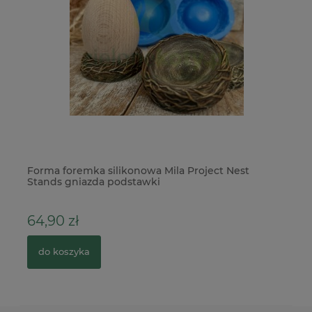
Forma foremka silikonowa Mila Project Nest
Ze
Stands gniazda podstawki
do
64,90 zł
9
do koszyka