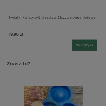
Kwiatki kwiaty wiśni zestaw 25szt zielone miętowe
Kw
m
19,90 zł
18
do koszyka
Znasz to?