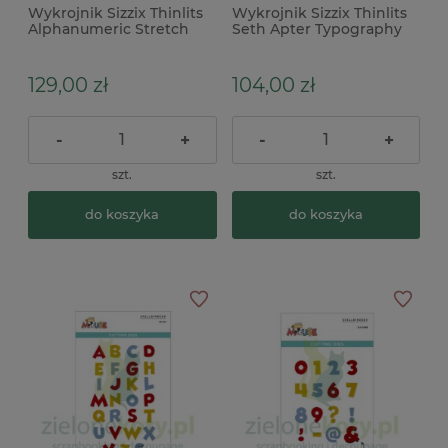
Wykrojnik Sizzix Thinlits
Wykrojnik Sizzix Thinlits
Alphanumeric Stretch
Seth Apter Typography
Upper alfabet x
litery cyfry
129,00 zł
104,00 zł
-
+
-
+
szt.
szt.
do koszyka
do koszyka