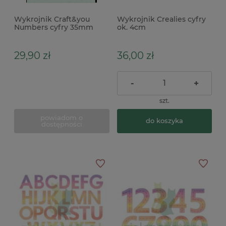
Wykrojnik Craft&you
Wykrojnik Crealies cyfry
Numbers cyfry 35mm
ok. 4cm
29,90 zł
36,00 zł
-
+
szt.
powiadom o
do koszyka
dostępności