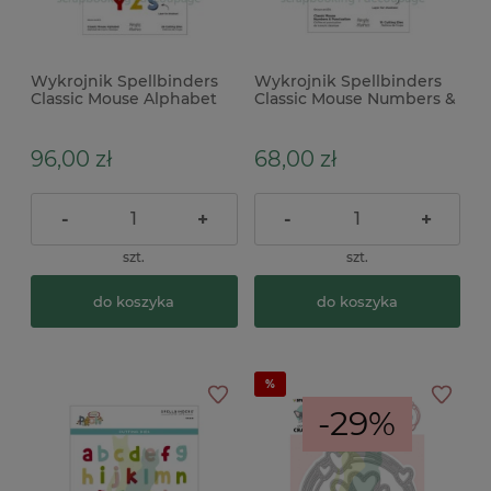
Wykrojnik Spellbinders
Wykrojnik Spellbinders
Classic Mouse Alphabet
Classic Mouse Numbers &
Alfabet litery 25mm
Punctuation cyfry 25mm
96,00 zł
68,00 zł
-
+
-
+
szt.
szt.
do koszyka
do koszyka
-29%