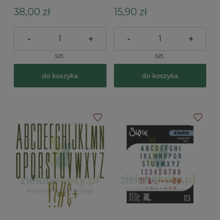
38,00 zł
15,90 zł
-
+
-
+
szt.
szt.
do koszyka
do koszyka