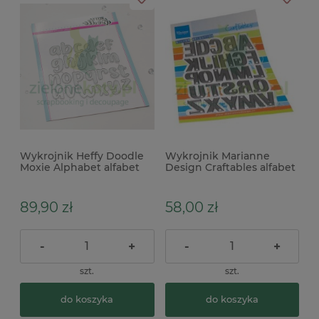
Wykrojnik Heffy Doodle
Wykrojnik Marianne
Moxie Alphabet alfabet
Design Craftables alfabet
25mm małe litery
2,5cm
89,90 zł
58,00 zł
-
+
-
+
szt.
szt.
do koszyka
do koszyka