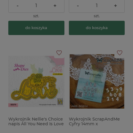
-
+
-
+
szt.
szt.
do koszyka
do koszyka
Wykrojnik Nellie's Choice
Wykrojnik ScrapAndMe
napis All You Need Is Love
Cyfry 14mm x