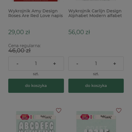
Wykrojnik Amy Design
Wykrojnik Carlijn Design
Roses Are Red Love napis
Alphabet Modern alfabet
x
17mm duże litery
29,00 zł
56,00 zł
Cena regularna:
46,00 zł
-
+
-
+
szt.
szt.
do koszyka
do koszyka