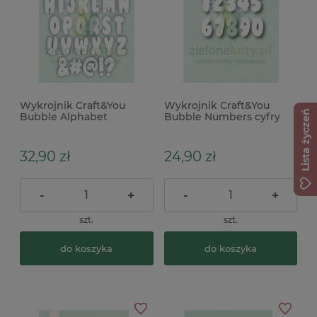
Wykrojnik Craft&You
Wykrojnik Craft&You
Lista życzeń
Bubble Alphabet
Bubble Numbers cyfry
bąbelkowy alfabet
bąbelkowe
32,90 zł
24,90 zł
-
+
-
+
szt.
szt.
do koszyka
do koszyka