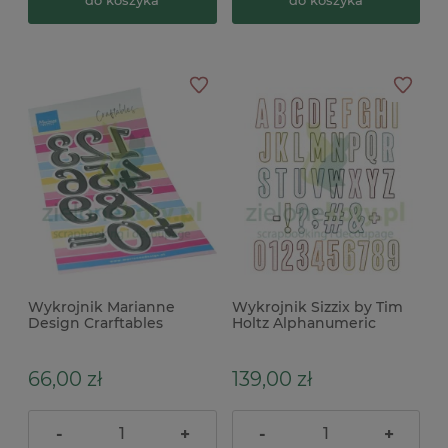
Wykrojnik Marianne
Wykrojnik Sizzix by Tim
Design Crarftables
Holtz Alphanumeric
Numbers XL cyfry
Bulletin alfabet i cyfry
5cm
66,00 zł
139,00 zł
-
+
-
+