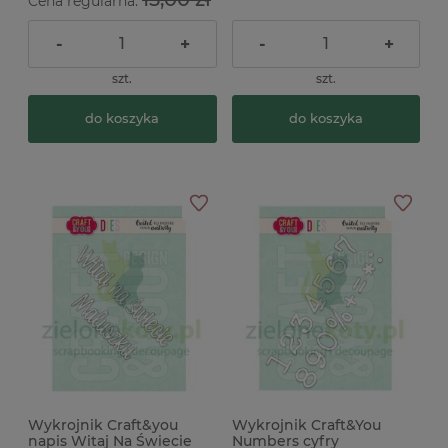
Cena regularna:
-
+
-
+
szt.
szt.
do koszyka
do koszyka
Wykrojnik Craft&you
Wykrojnik Craft&You
napis Witaj Na Świecie
Numbers cyfry