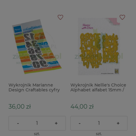
Wykrojnik Marianne
Wykrojnik Nellie's Choice
Design Craftables cyfry
Alphabet alfabet 15mm /
2,5cm
duże i małe litery
36,00 zł
44,00 zł
-
+
-
+
szt.
szt.