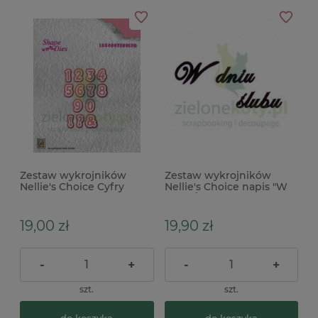
Zestaw wykrojników
Zestaw wykrojników
Nellie's Choice Cyfry
Nellie's Choice napis "W
Dniu Ślubu" x
19,00 zł
19,90 zł
-
+
-
+
szt.
szt.
do koszyka
do koszyka