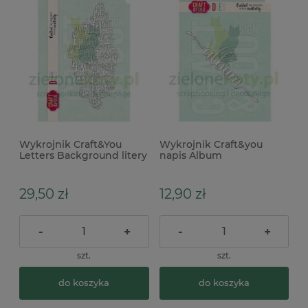
Wykrojnik Craft&You
Wykrojnik Craft&you
Letters Background litery
napis Album
tło
29,50 zł
12,90 zł
-
+
-
+
szt.
szt.
do koszyka
do koszyka