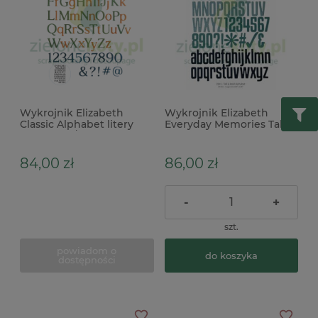
Wykrojnik Elizabeth
Wykrojnik Elizabeth
Classic Alphabet litery
Everyday Memories Tall
cyfry 2cm / małe i duże
and Bold Alphabet
litery x
alfabet
84,00 zł
86,00 zł
-
+
szt.
powiadom o
do koszyka
dostępności