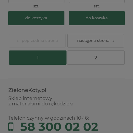
szt.
szt.
do koszyka
do koszyka
«
»
1
2
ZieloneKoty.pl
Sklep internetowy
z materiałami do rękodzieła
Telefon czynny w godzinach 10-16:
58 300 02 02