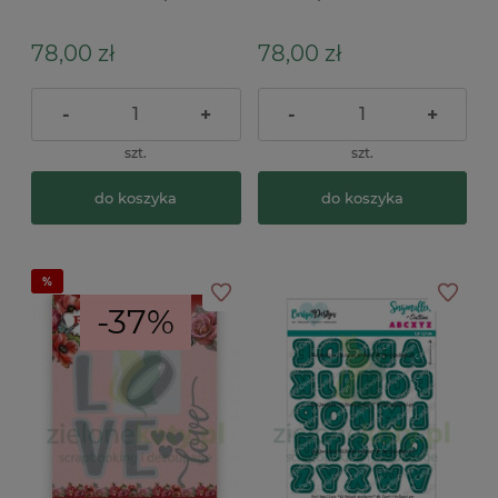
78,00 zł
78,00 zł
-
+
-
+
szt.
szt.
do koszyka
do koszyka
-37%