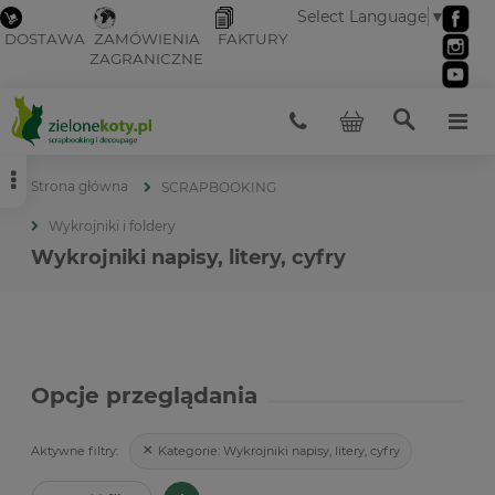
Select Language
▼
DOSTAWA
ZAMÓWIENIA
FAKTURY
ZAGRANICZNE
Strona główna
SCRAPBOOKING
Wykrojniki i foldery
Wykrojniki napisy, litery, cyfry
Opcje przeglądania
Kategorie:
Wykrojniki napisy, litery, cyfry
Aktywne filtry: