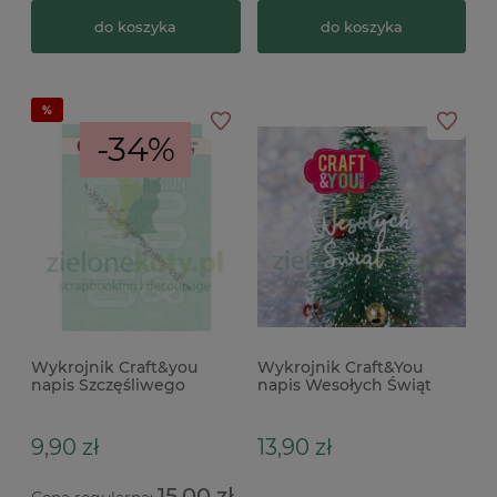
do koszyka
do koszyka
-34%
Wykrojnik Craft&you
Wykrojnik Craft&You
napis Szczęśliwego
napis Wesołych Świąt
Rozwiązania
9,90 zł
13,90 zł
15,00 zł