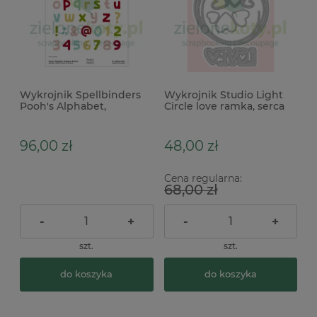
Wykrojnik Spellbinders
Wykrojnik Studio Light
Pooh's Alphabet,
Circle love ramka, serca
Numbers & More alfabet,
wianek
cyfry
96,00 zł
48,00 zł
Cena regularna:
68,00 zł
-
+
-
+
szt.
szt.
do koszyka
do koszyka