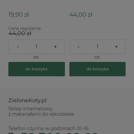
19,90 zł
44,00 zł
Cena regularna:
44,00 zł
-
+
-
+
szt.
szt.
do koszyka
do koszyka
ZieloneKoty.pl
Sklep internetowy
z materiałami do rękodzieła
Telefon czynny w godzinach 10-16: