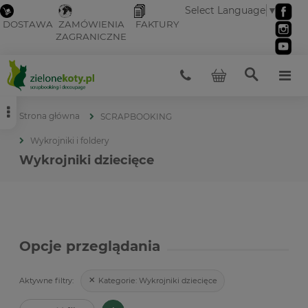
Select Language
▼
DOSTAWA
ZAMÓWIENIA
FAKTURY
ZAGRANICZNE
Strona główna
SCRAPBOOKING
Wykrojniki i foldery
Wykrojniki dziecięce
Opcje przeglądania
Kategorie:
Wykrojniki dziecięce
Aktywne filtry: