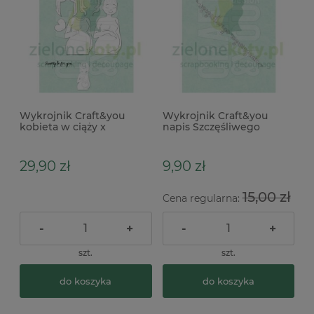
Wykrojnik Craft&you
Wykrojnik Craft&you
kobieta w ciąży x
napis Szczęśliwego
Rozwiązania
29,90 zł
9,90 zł
15,00 zł
Cena regularna:
-
+
-
+
szt.
szt.
do koszyka
do koszyka