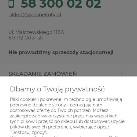
58 300 02 02
ul. Malczewskiego 118A
80-112 Gdańsk
Nie prowadzimy sprzedaży stacjonarnej!
SKŁADANIE ZAMÓWIEŃ
Dbamy o Twoją prywatność
INFORMACJE
Pliki cookies i pokrewne im technologie umożliwiają
poprawne działanie strony i pomagają nam
ODWIEDŹ NAS NA
dostosować ofertę do Twoich potrzeb. Możesz
zaakceptować wykorzystanie przez nas wszystkich
tych plików i przejść do sklepu lub dostosować użycie
plików do swoich preferencji, wybierając opcję
"Dostosuj zgody".