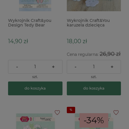
Wykrojnik Craft&you
Wykrojnik Craft&You
Design Tedy Bear
karuzela dziecięca
pluszowy miś i królik x
14,90 zł
18,00 zł
26,90 zł
Cena regularna:
-
+
-
+
szt.
szt.
do koszyka
do koszyka
-34%