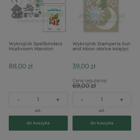
Wykrojnik Spellbinders
Wykrojnik Stamperia Sun
Mushroom Mansion
and Moon słońce księżyc
muchomor ślimak
88,00 zł
39,00 zł
Cena regularna:
69,00 zł
-
+
-
+
szt.
szt.
do koszyka
do koszyka