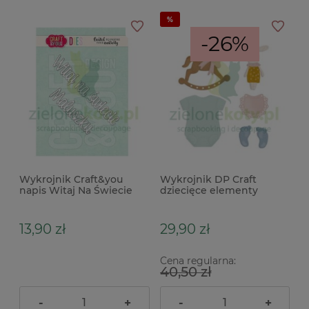
-26%
Wykrojnik Craft&you
Wykrojnik DP Craft
napis Witaj Na Świecie
dziecięce elementy
Maluszku
13,90 zł
29,90 zł
Cena regularna:
40,50 zł
-
+
-
+