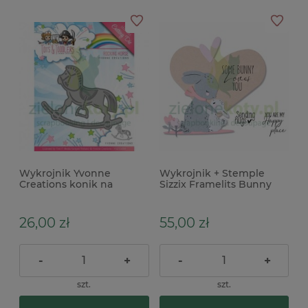
Wykrojnik Yvonne
Wykrojnik + Stemple
Creations konik na
Sizzix Framelits Bunny
biegunach
Love króliki
26,00 zł
55,00 zł
-
+
-
+
szt.
szt.