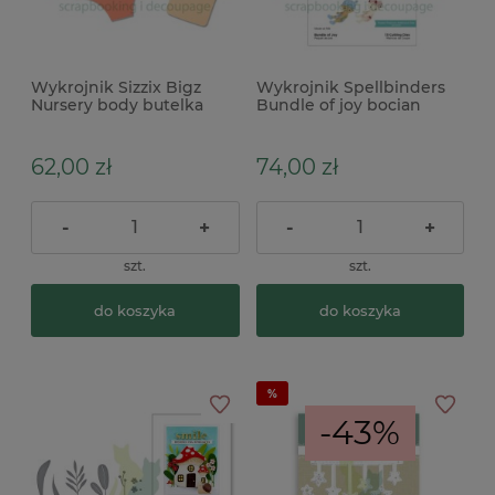
Wykrojnik Sizzix Bigz
Wykrojnik Spellbinders
Nursery body butelka
Bundle of joy bocian
dziecko ciąża
62,00 zł
74,00 zł
-
+
-
+
szt.
szt.
do koszyka
do koszyka
-43%