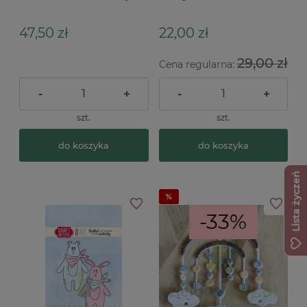
Bea butelka baza albumu
journala
47,50 zł
22,00 zł
29,00 zł
Cena regularna:
-
+
-
+
szt.
szt.
do koszyka
do koszyka
Lista życzeń
-33%