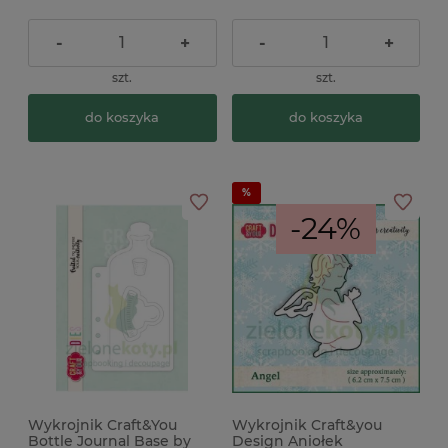
-
+
-
+
szt.
szt.
do koszyka
do koszyka
-24%
Wykrojnik Craft&You
Wykrojnik Craft&you
Bottle Journal Base by
Design Aniołek