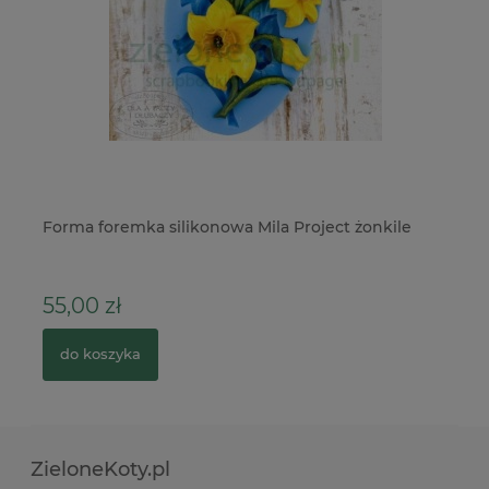
Forma foremka silikonowa Mila Project żonkile
Sz
łą
55,00 zł
3
do koszyka
ZieloneKoty.pl