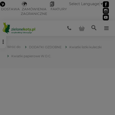
Select Language
▼
DOSTAWA
ZAMÓWIENIA
FAKTURY
ZAGRANICZNE
DODATKI OZDOBNE
Kwiatki listki kuleczki
Kwiatki papierowe W.O.C.