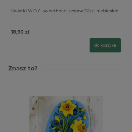
Kwiatki W.O.C. sweetheart zestaw 50szt niebieskie
Kw
50
18,90 zł
18
do koszyka
Znasz to?