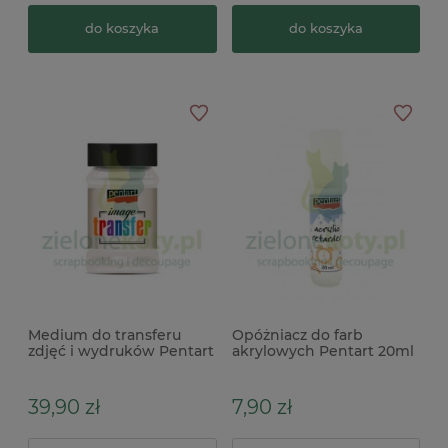
do koszyka
do koszyka
Medium do transferu
Opóżniacz do farb
zdjęć i wydruków Pentart
akrylowych Pentart 20ml
Transfer Image 100ml
do cieniowania x
39,90 zł
7,90 zł