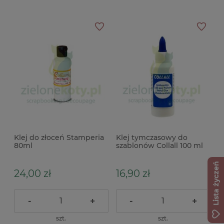
Klej do złoceń Stamperia
Klej tymczasowy do
80ml
szablonów Collall 100 ml
Lista życzeń
24,00 zł
16,90 zł
-
+
-
+
szt.
szt.