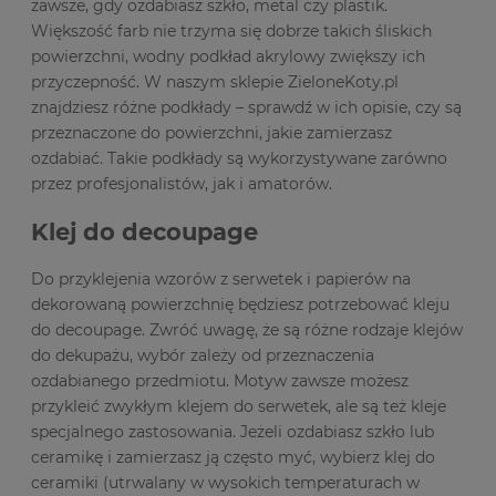
zawsze, gdy ozdabiasz szkło, metal czy plastik.
Większość farb nie trzyma się dobrze takich śliskich
powierzchni, wodny podkład akrylowy zwiększy ich
przyczepność. W naszym sklepie ZieloneKoty.pl
znajdziesz różne podkłady – sprawdź w ich opisie, czy są
przeznaczone do powierzchni, jakie zamierzasz
ozdabiać. Takie podkłady są wykorzystywane zarówno
przez profesjonalistów, jak i amatorów.
Klej do decoupage
Do przyklejenia wzorów z serwetek i papierów na
dekorowaną powierzchnię będziesz potrzebować kleju
do decoupage. Zwróć uwagę, że są różne rodzaje klejów
do dekupażu, wybór zależy od przeznaczenia
ozdabianego przedmiotu. Motyw zawsze możesz
przykleić zwykłym klejem do serwetek, ale są też kleje
specjalnego zastosowania. Jeżeli ozdabiasz szkło lub
ceramikę i zamierzasz ją często myć, wybierz klej do
ceramiki (utrwalany w wysokich temperaturach w