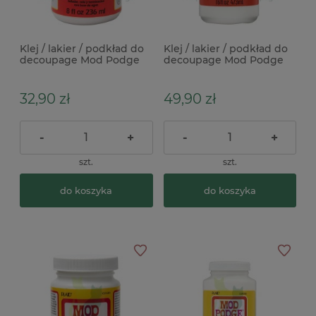
Klej / lakier / podkład do
Klej / lakier / podkład do
decoupage Mod Podge
decoupage Mod Podge
3w1 gloss błyszczący
3w1 gloss błyszczący
236ml
473ml
32,90 zł
49,90 zł
-
+
-
+
szt.
szt.
do koszyka
do koszyka