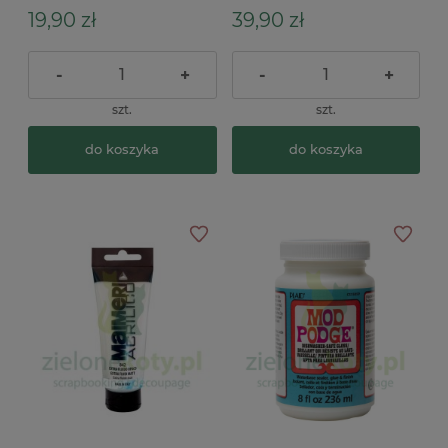
19,90 zł
39,90 zł
-
+
-
+
szt.
szt.
do koszyka
do koszyka