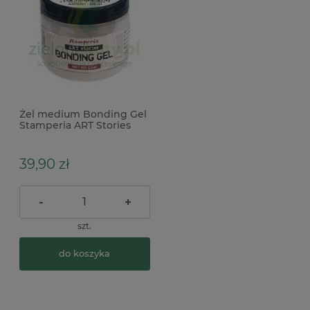
Żel medium Bonding Gel
Stamperia ART Stories
Matt and clear
przezroczysty matowy
39,90 zł
-
+
szt.
do koszyka