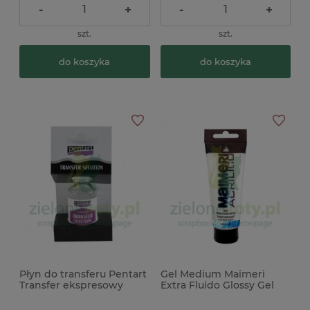
-
+
-
+
szt.
szt.
do koszyka
do koszyka
Płyn do transferu Pentart
Gel Medium Maimeri
Transfer ekspresowy
Extra Fluido Glossy Gel
20ml
841 płynny 200ml
błyszczące