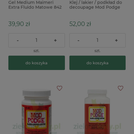
Gel Medium Maimeri
Klej / lakier / podkład do
Extra Fluido Matowe 842
decoupage Mod Podge
płynne 200ml
3w1 do zmywarki połysk
39,90 zł
52,00 zł
-
+
-
+
szt.
szt.
do koszyka
do koszyka