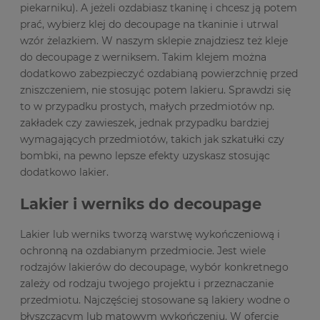
piekarniku). A jeżeli ozdabiasz tkaninę i chcesz ją potem
prać, wybierz klej do decoupage na tkaninie i utrwal
wzór żelazkiem. W naszym sklepie znajdziesz też kleje
do decoupage z werniksem. Takim klejem można
dodatkowo zabezpieczyć ozdabianą powierzchnię przed
zniszczeniem, nie stosując potem lakieru. Sprawdzi się
to w przypadku prostych, małych przedmiotów np.
zakładek czy zawieszek, jednak przypadku bardziej
wymagających przedmiotów, takich jak szkatułki czy
bombki, na pewno lepsze efekty uzyskasz stosując
dodatkowo lakier.
Lakier i werniks do decoupage
Lakier lub werniks tworzą warstwę wykończeniową i
ochronną na ozdabianym przedmiocie. Jest wiele
rodzajów lakierów do decoupage, wybór konkretnego
zależy od rodzaju twojego projektu i przeznaczanie
przedmiotu. Najczęściej stosowane są lakiery wodne o
błyszczącym lub matowym wykończeniu. W ofercie