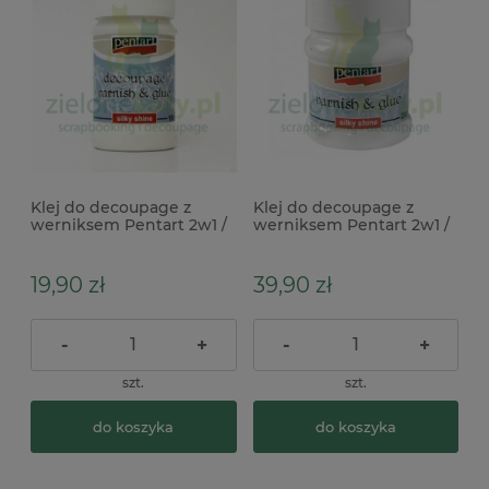
Klej do decoupage z
Klej do decoupage z
werniksem Pentart 2w1 /
werniksem Pentart 2w1 /
100ml
230ml
19,90 zł
39,90 zł
-
+
-
+
szt.
szt.
do koszyka
do koszyka