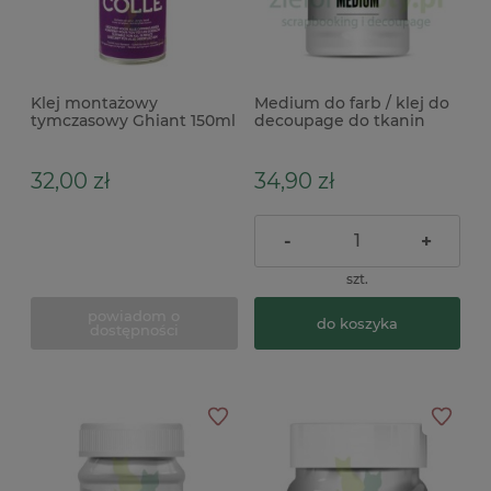
Klej montażowy
Medium do farb / klej do
tymczasowy Ghiant 150ml
decoupage do tkanin
do szablonów spray
Pentart Fabric Medium
100ml
32,00 zł
34,90 zł
-
+
szt.
powiadom o
do koszyka
dostępności