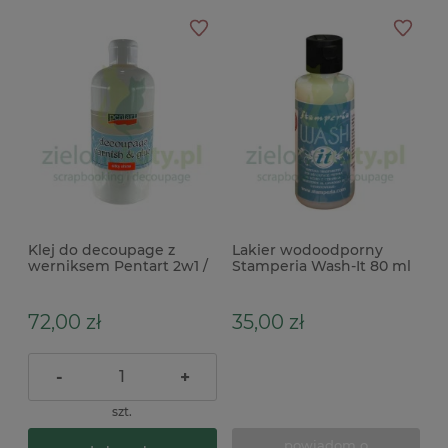
Klej do decoupage z
Lakier wodoodporny
werniksem Pentart 2w1 /
Stamperia Wash-It 80 ml
500ml
72,00 zł
35,00 zł
-
+
szt.
powiadom o