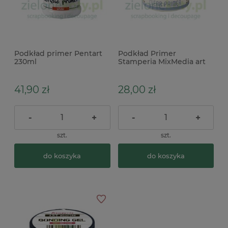
Podkład primer Pentart
Podkład Primer
230ml
Stamperia MixMedia art
Clear Primer 150 ml
41,90 zł
28,00 zł
-
+
-
+
szt.
szt.
do koszyka
do koszyka