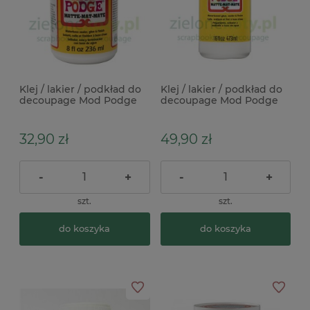
Klej / lakier / podkład do
Klej / lakier / podkład do
decoupage Mod Podge
decoupage Mod Podge
3w1 matte matowy 236ml
3w1 matte matowy 473ml
32,90 zł
49,90 zł
-
+
-
+
szt.
szt.
do koszyka
do koszyka