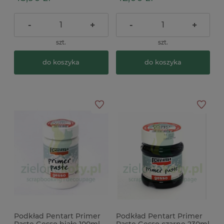
-
+
-
+
szt.
szt.
do koszyka
do koszyka
Podkład Pentart Primer
Podkład Pentart Primer
Paste Gesso białe 100ml
Paste Gesso czarne 230ml