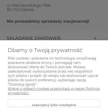
ul. Malczewskiego 118A
80-112 Gdańsk
Nie prowadzimy sprzedaży stacjonarnej!
SKŁADANIE ZAMÓWIEŃ
Dbamy o Twoją prywatność
INFORMACJE
Pliki cookies i pokrewne im technologie umożliwiają
poprawne działanie strony i pomagają nam
ODWIEDŹ NAS NA
dostosować ofertę do Twoich potrzeb. Możesz
zaakceptować wykorzystanie przez nas wszystkich
tych plików i przejść do sklepu lub dostosować użycie
plików do swoich preferencji, wybierając opcję
"Dostosuj zgody".
Więcej o plikach cookies przeczytasz w naszej Polityce
prywatności.
zaakceptuj tylko niezbędne