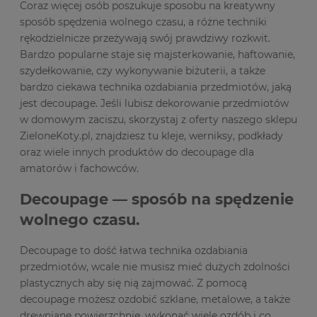
Coraz więcej osób poszukuje sposobu na kreatywny
sposób spędzenia wolnego czasu, a różne techniki
rękodzielnicze przeżywają swój prawdziwy rozkwit.
Bardzo popularne staje się majsterkowanie, haftowanie,
szydełkowanie, czy wykonywanie biżuterii, a także
bardzo ciekawa technika ozdabiania przedmiotów, jaką
jest decoupage. Jeśli lubisz dekorowanie przedmiotów
w domowym zaciszu, skorzystaj z oferty naszego sklepu
ZieloneKoty.pl, znajdziesz tu kleje, werniksy, podkłady
oraz wiele innych produktów do decoupage dla
amatorów i fachowców.
Decoupage — sposób na spędzenie
wolnego czasu.
Decoupage to dość łatwa technika ozdabiania
przedmiotów, wcale nie musisz mieć dużych zdolności
plastycznych aby się nią zajmować. Z pomocą
decoupage możesz ozdobić szklane, metalowe, a także
drewniane powierzchnie, wykonać wiele ozdób i co