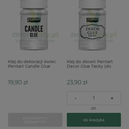
Klej do dekoracji świec
Klej do złoceń Pentart
Pentart Candle Glue
Decor Glue Tacky (do
100ml do decoupage na
brokatu) 100ml
świecach
samoprzylepny
19,90 zł
23,90 zł
-
+
szt.
powiadom o
do koszyka
dostępności