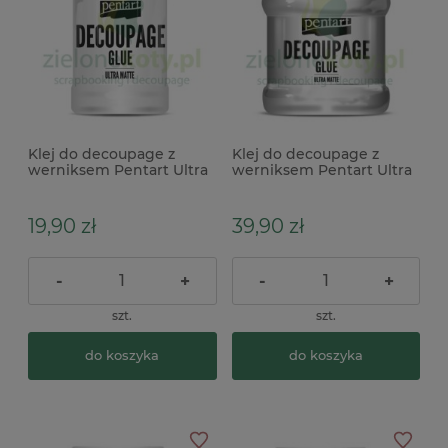
Klej do decoupage z
Klej do decoupage z
werniksem Pentart Ultra
werniksem Pentart Ultra
Matte 100ml super
Matte 230ml super
matowy
matowy
19,90 zł
39,90 zł
-
+
-
+
szt.
szt.
do koszyka
do koszyka