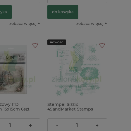
zyka
do koszyka
zobacz więcej
zobacz więcej
NOWOŚĆ
yżowy ITD
Stempel Sizzix
n 15x15cm 6szt
49andMarket Stamps
miasto
Holiday Textures mixed
media Boże Narodzenie
ł
109,00 zł
+
-
+