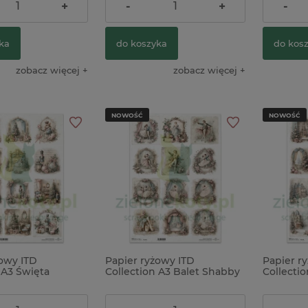
16,90 zł
16,90 z
+
-
+
-
ka
do koszyka
do kos
zobacz więcej
zobacz więcej
NOWOŚĆ
NOWOŚĆ
żowy ITD
Papier ryżowy ITD
Papier r
 A3 Święta
Collection A3 Balet Shabby
Collecti
Do Orzechów
Chic
Shabby C