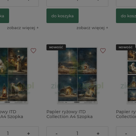
ka
do koszyka
do kos
zobacz więcej
zobacz więcej
NOWOŚĆ
NOWOŚĆ
żowy ITD
Papier ryżowy ITD
Papier r
 A4 Szopka
Collection A4 Szopka
Collecti
Betlejem
Betleje
9,90 zł
9,90 zł
+
-
+
-