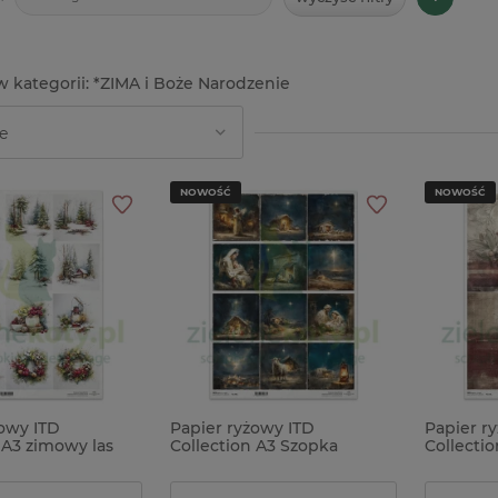
*ZIMA i Boże Narodzenie
NOWOŚĆ
NOWOŚĆ
żowy ITD
Papier ryżowy ITD
Papier r
 A3 zimowy las
Collection A3 Szopka
Collectio
Betlejem
ostrokrz