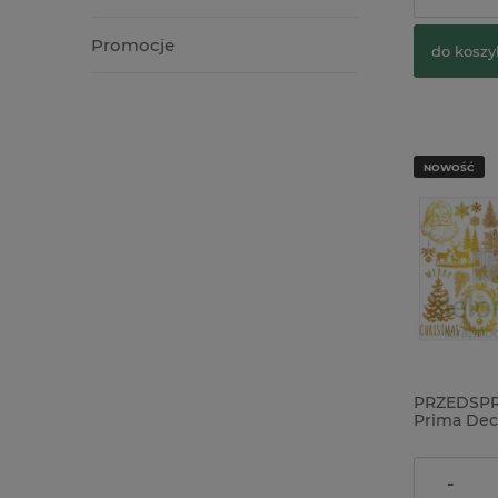
Promocje
do koszy
NOWOŚĆ
PRZEDSPRZ
Prima Dec
Heirloom 
arkusze m
bożonarod
74,00 zł
-