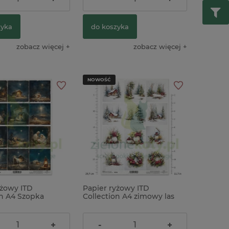
zyka
do koszyka
zobacz więcej
zobacz więcej
NOWOŚĆ
yżowy ITD
Papier ryżowy ITD
on A4 Szopka
Collection A4 zimowy las
m
stroiki
9,90 zł
+
-
+