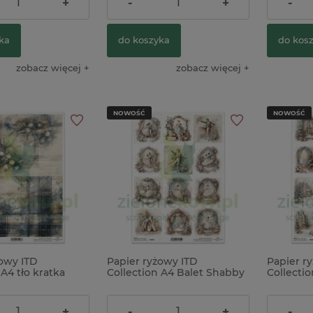
16,90 zł
16,90 z
+
-
+
-
ka
do koszyka
do kos
zobacz więcej
zobacz więcej
NOWOŚĆ
NOWOŚĆ
żowy ITD
Papier ryżowy ITD
Papier r
 A4 tło kratka
Collection A4 Balet Shabby
Collecti
w
Chic
Shabby C
9,90 zł
9,90 zł
+
-
+
-