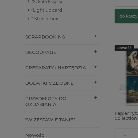
*Szkoła książki
*Light up card
do koszy
* Shaker box
SCRAPBOOKING
NOWOŚĆ
DECOUPAGE
PREPARATY i NARZĘDZIA
DODATKI OZDOBNE
PRZEDMIOTY DO
OZDABIANIA
Papier ry
Collection
*W ZESTAWIE TANIEJ
Betlejem
9,90 zł
Nowości
-