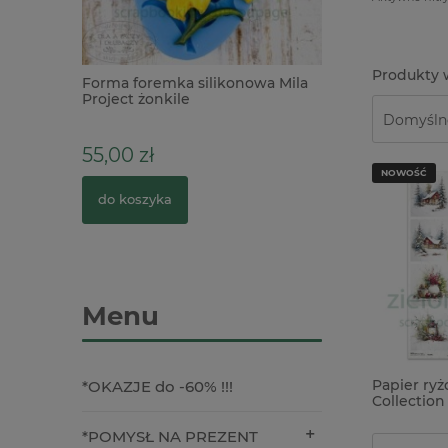
nowa Mila
Wycinanka 3D SnipArt
Kamieniczka 12cm
10,90 zł
NOWOŚĆ
do koszyka
Menu
Papier ry
*OKAZJE do -60% !!!
Collection
stroiki
*POMYSŁ NA PREZENT