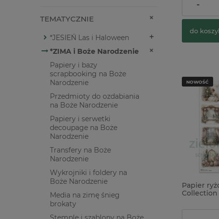
16,90 zł
-
TEMATYCZNIE
do koszy
*JESIEŃ Las i Haloween
*ZIMA i Boże Narodzenie
Papiery i bazy
scrapbooking na Boże
Narodzenie
NOWOŚĆ
Przedmioty do ozdabiania
na Boże Narodzenie
Papiery i serwetki
decoupage na Boże
Narodzenie
Transfery na Boże
Narodzenie
Wykrojniki i foldery na
Boże Narodzenie
Papier ry
Collection
Media na zimę śnieg
Dziadek 
brokaty
Stemple i szablony na Boże