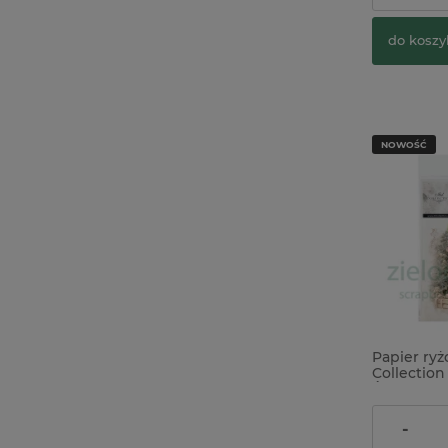
do koszy
NOWOŚĆ
Papier ry
Collection
Święta Sh
24,90 zł
-