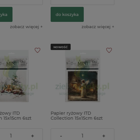
zyka
do koszyka
zobacz więcej
zobacz więcej
NOWOŚĆ
yżowy ITD
Papier ryżowy ITD
n 15x15cm 6szt
Collection 15x15cm 6szt
a zima
Szopka
ł
24,90 zł
+
-
+