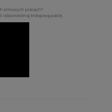
oich zimowych pracach?
ać odpowiednią śniegową pastę.