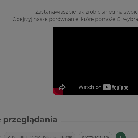
Zastanawiasz się jak zrobić śnieg na sw
Obejrzyj nasze porównanie, które pomoże Ci wybr
 przeglądania
+
wyczyść filtry
Kategorie:
*ZIMA i Boże Narodzenie
: