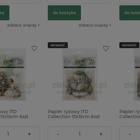
ka
do koszyka
do kos
zobacz więcej
zobacz więcej
NOWOŚĆ
NOWOŚĆ
żowy ITD
Papier ryżowy ITD
Papier r
 15x15cm 6szt
Collection 15x15cm 6szt
Collectio
abby Chic
Baletnice
Zimowe 
24,90 zł
24,90 z
+
-
+
-