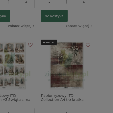
ł
16,90 zł
+
-
+
zyka
do koszyka
zobacz więcej
zobacz więcej
NOWOŚĆ
yżowy ITD
Papier ryżowy ITD
on A3 Święta zima
Collection A4 tło kratka
hic
ostrokrzew