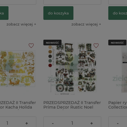
ka
do koszyka
do kos
zobacz więcej
zobacz więcej
NOWOŚĆ
NOWOŚĆ
EDAŻ II Transfer
PRZEDSPRZEDAŻ II Transfer
Papier r
or Kacha Holida
Prima Decor Rustic Noel
Collectio
28x21cm / 4
28x21cm / 4 arkusze
zwierzęt
otywy
świąteczna krowa
zeniowe złote
bożenarodzenie
74,00 zł
24,90 z
+
-
+
-