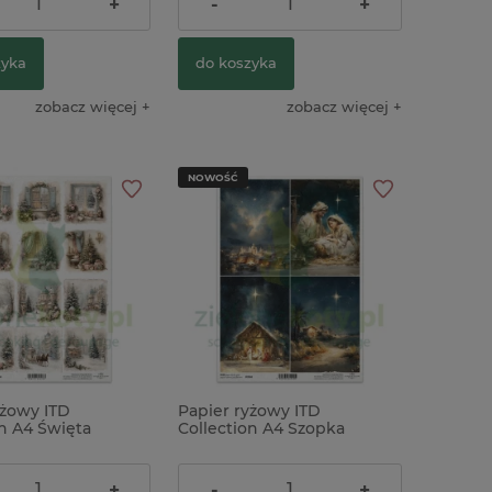
ł
9,90 zł
+
-
+
zyka
do koszyka
zobacz więcej
zobacz więcej
NOWOŚĆ
yżowy ITD
Papier ryżowy ITD
on A4 Święta
Collection A4 Szopka
hic
Betlejem
9,90 zł
+
-
+