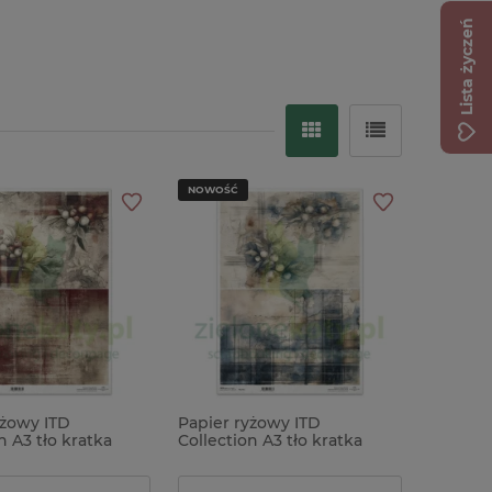
Lista życzeń
NOWOŚĆ
yżowy ITD
Papier ryżowy ITD
n A3 tło kratka
Collection A3 tło kratka
ew
ostrokrzew