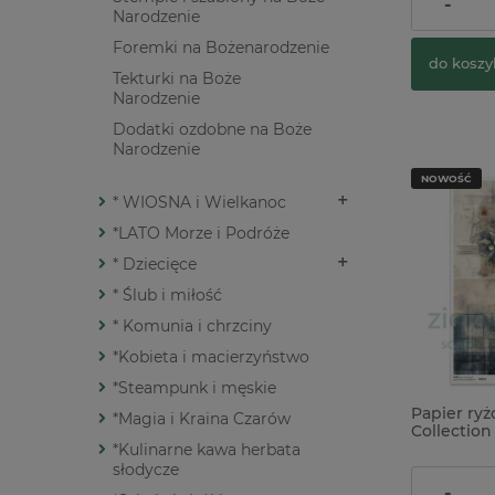
16,90 zł
-
Narodzenie
Foremki na Bożenarodzenie
do koszy
Tekturki na Boże
Narodzenie
Dodatki ozdobne na Boże
Narodzenie
NOWOŚĆ
* WIOSNA i Wielkanoc
*LATO Morze i Podróże
* Dziecięce
* Ślub i miłość
* Komunia i chrzciny
*Kobieta i macierzyństwo
*Steampunk i męskie
Papier ry
*Magia i Kraina Czarów
Collection
ostrokrze
*Kulinarne kawa herbata
słodycze
9,90 zł
-