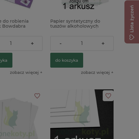
Lista życzeń
e do robienia
Papier syntetyczny do
ka silikonowa Prima
k Bowdabra
tuszów alkoholowych
ntage Ladies głowy
r mini
ScrapEgo 35x50 cm / 1szt.
a
ł
8,90 zł
+
-
+
109,01 zł
na:
zyka
do koszyka
zobacz więcej
zobacz więcej