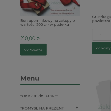
Gruszka 
ajka
Bon upominkowy na zakupy o
Płótno introligat
powietrza
wartości 200 zł - w pudełku
bawełniane samo
alkoholow
30x60cm czarne
19,90 zł
-
210,00 zł
12,90 zł
do koszy
do koszyka
do koszyka
Menu
*OKAZJE do -60% !!!
*POMYSŁ NA PREZENT