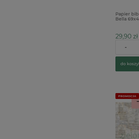
Papier bib
Bella 69x
tapeta
29,90 zł
-
Cena regul
do koszy
PROMOCJA