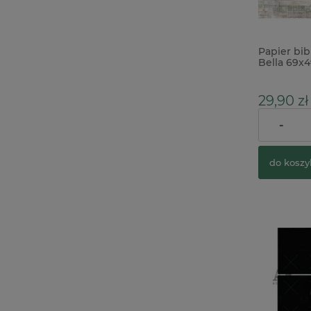
Papier bib
Bella 69x
Music She
29,90 zł
-
Cena regul
do koszy