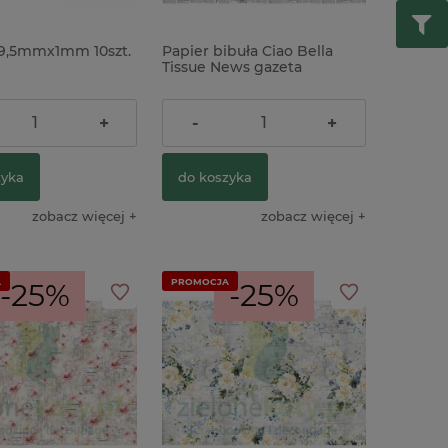
9,5mmx1mm 10szt.
Papier bibuła Ciao Bella
Tissue News gazeta
69x49cm x
39,90 zł
+
-
+
zyka
do koszyka
zobacz więcej
zobacz więcej
A
PROMOCJA
-25%
-25%