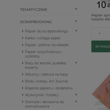
TEMATYCZNIE
Papier sy
tuszów al
SCRAPBOOKING
ScrapEgo A
Papier do scrapbookingu
49,90 zł
-
Kalka i collage paper
Papier i płótno na okładki
do koszy
Papier wizytówkowy i
ozdobny
Bazy do kartek, pudełka,
koperty
Albumy i tektura na bazy
Bloki, notesy, Art Journal
Klejenie papieru i dodatków
Wykrojniki i foldery
Stemple i akcesoria do
stemplowania