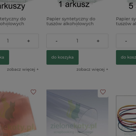
ntetyczny do
Papier syntetyczny do
Papier s
koholowych
tuszów alkoholowych
tuszów a
4 / 10szt.
ScrapEgo A4 / 1szt.
ScrapEgo 
5,90 zł
27,90 z
+
-
+
-
ka
do koszyka
do kos
zobacz więcej
zobacz więcej