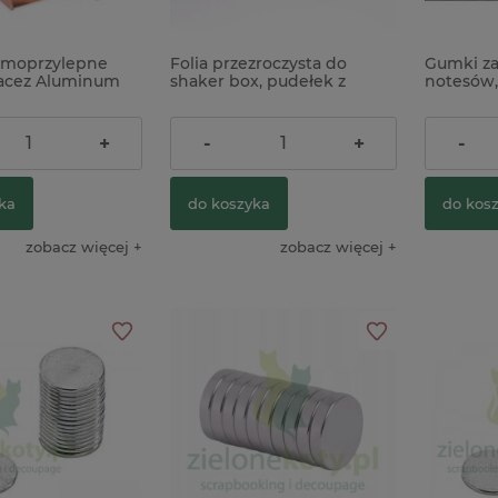
amoprzylepne
Folia przezroczysta do
Gumki z
rfacez Aluminum
shaker box, pudełek z
notesów,
ts 10szt Rose
okienkiem, tuszów
czarne x
we złoto
alkoholowych A4/5szt
7,90 zł
5,90 zł
+
-
+
-
ka
do koszyka
do kos
zobacz więcej
zobacz więcej