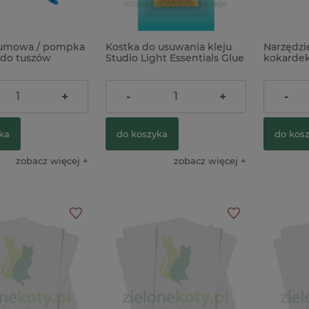
gumowa / pompka
Kostka do usuwania kleju
Narzędzi
orskie
Dłutko kulkowe Stamperia
Forma forem
 do tuszów
Studio Light Essentials Glue
kokarde
przylepne
średnie
Finnabair Vi
ych
& Residue Eraser
Bowmake
kobiet ramk
15,00 zł
59,90 z
+
-
+
-
22,00 zł
69,00 zł
Cena regular
ka
do koszyka
do kos
do koszyka
do koszyka
zobacz więcej
zobacz więcej