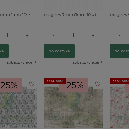
5mmx1mm 10szt.
magnes 7mmx1mm 10szt.
magnes 
5,90 zł
7,90 zł
+
-
+
-
ka
do koszyka
do kos
zobacz więcej
zobacz więcej
PROMOCJA
PROMOCJ
-25%
-25%