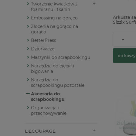
Tworzenie kwiatków z
foamiranu i tkanin
Arkusze s
Embossing na gorąco
Sizzix Su
Złocenia na gorąco na
Metal Shee
Gold różo
gorąco
36,00 zł
-
BetterPress
Dziurkacze
do koszy
Maszynki do scrapbookingu
Narzędzia do cięcia i
bigowania
Narzędzia do
scrapbookingu pozostałe
Akcesoria do
scrapbookingu
Organizacja i
przechowywanie
DECOUPAGE