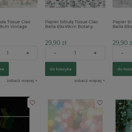
uła Tissue Ciao
Papier bibułą Tissue Ciao
Papier bi
49cm Vintage
Bella 69x49cm Botany
Bella 69
et nuty
kwiaty czarno-białe
Time tap
29,90 zł
29,90 z
+
-
+
-
39,90 zł
39,90 zł
arna:
Cena regularna:
Cena reg
ka
do koszyka
do kos
zobacz więcej
zobacz więcej