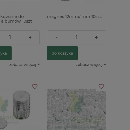
akuwane do
magnes 12mmx1mm 10szt.
 albumów 10szt
11,90 zł
+
-
+
zyka
do koszyka
zobacz więcej
zobacz więcej