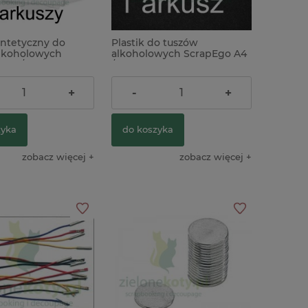
yntetyczny do
Plastik do tuszów
lkoholowych
alkoholowych ScrapEgo A4
A4 / 5szt.
/ 1szt. biały
ł
4,90 zł
+
-
+
zyka
do koszyka
zobacz więcej
zobacz więcej