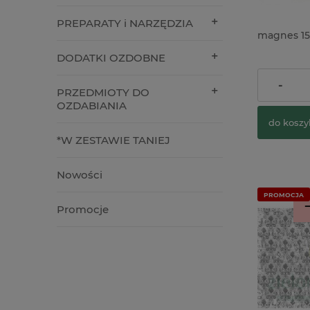
PREPARATY i NARZĘDZIA
magnes 1
DODATKI OZDOBNE
14,90 zł
-
PRZEDMIOTY DO
OZDABIANIA
do koszy
*W ZESTAWIE TANIEJ
Nowości
PROMOCJA
Promocje