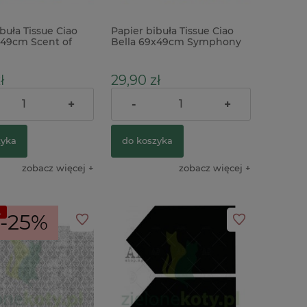
buła Tissue Ciao
Papier bibuła Tissue Ciao
x49cm Scent of
Bella 69x49cm Symphony
kwiaty różowe
of Elegance kwiaty
ł
29,90 zł
+
-
+
39,90 zł
39,90 zł
ularna:
Cena regularna:
zyka
do koszyka
zobacz więcej
zobacz więcej
A
-25%