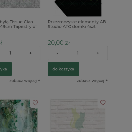
byłą Tissue Ciao
Przezroczyste elementy AB
x49cm Tapestry of
Studio ATC domki 4szt
eta ornament
ł
20,00 zł
+
-
+
39,90 zł
ularna:
zyka
do koszyka
zobacz więcej
zobacz więcej