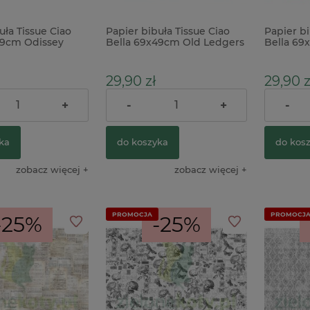
uła Tissue Ciao
Papier bibuła Tissue Ciao
Papier bi
49cm Odissey
Bella 69x49cm Old Ledgers
Bella 69
napisy
Flowers 
29,90 zł
29,90 z
+
-
+
-
39,90 zł
39,90 zł
arna:
Cena regularna:
Cena reg
ka
do koszyka
do kos
zobacz więcej
zobacz więcej
PROMOCJA
PROMOCJ
-25%
-25%