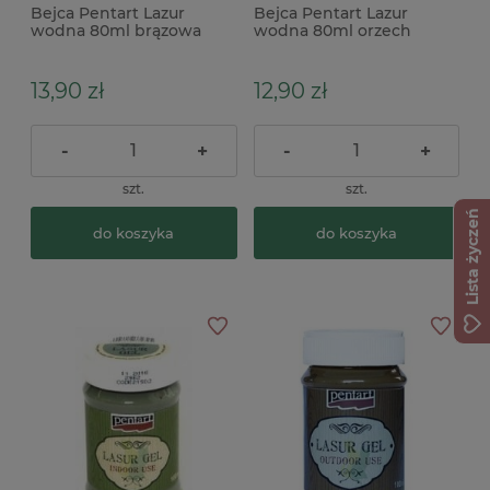
Bejca Pentart Lazur
Bejca Pentart Lazur
wodna 80ml brązowa
wodna 80ml orzech
kasztanowa
13,90 zł
12,90 zł
-
+
-
+
szt.
szt.
Lista życzeń
do koszyka
do koszyka