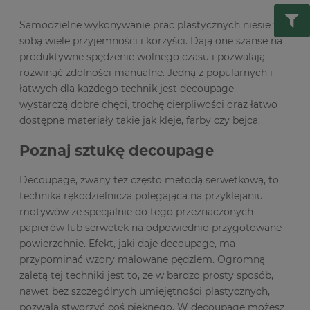
Samodzielne wykonywanie prac plastycznych niesie za
sobą wiele przyjemności i korzyści. Dają one szanse na
produktywne spędzenie wolnego czasu i pozwalają
rozwinąć zdolności manualne. Jedną z popularnych i
łatwych dla każdego technik jest decoupage –
wystarczą dobre chęci, trochę cierpliwości oraz łatwo
dostępne materiały takie jak kleje, farby czy bejca.
Poznaj sztukę decoupage
Decoupage, zwany też często metodą serwetkową, to
technika rękodzielnicza polegająca na przyklejaniu
motywów ze specjalnie do tego przeznaczonych
papierów lub serwetek na odpowiednio przygotowane
powierzchnie. Efekt, jaki daje decoupage, ma
przypominać wzory malowane pędzlem. Ogromną
zaletą tej techniki jest to, że w bardzo prosty sposób,
nawet bez szczególnych umiejętności plastycznych,
pozwala stworzyć coś pięknego. W decoupage możesz