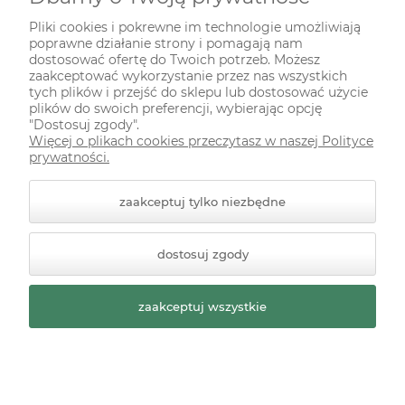
INFORMACJE
Pliki cookies i pokrewne im technologie umożliwiają
poprawne działanie strony i pomagają nam
ODWIEDŹ NAS NA
dostosować ofertę do Twoich potrzeb. Możesz
zaakceptować wykorzystanie przez nas wszystkich
tych plików i przejść do sklepu lub dostosować użycie
plików do swoich preferencji, wybierając opcję
"Dostosuj zgody".
Więcej o plikach cookies przeczytasz w naszej Polityce
prywatności.
zaakceptuj tylko niezbędne
© 2026 zielonekoty.pl. Wszelkie prawa zastrzeżone.
dostosuj zgody
Styl graficzny ShopGadget.pl
Sklep internetowy Shoper
Premium
zaakceptuj wszystkie