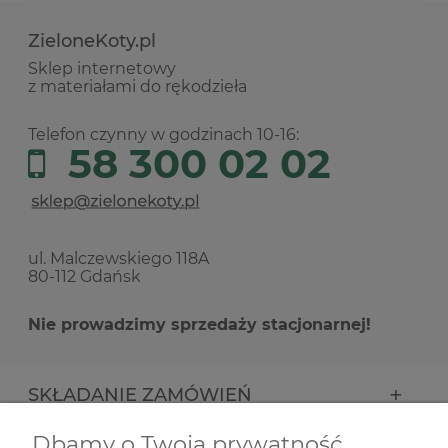
ZieloneKoty.pl
Sklep internetowy
z materiałami do rękodzieła
Telefon czynny w godzinach 10-16:
58 300 02 02
ul. Malczewskiego 118A
80-112 Gdańsk
Nie prowadzimy sprzedaży stacjonarnej!
SKŁADANIE ZAMÓWIEŃ
Dbamy o Twoją prywatność