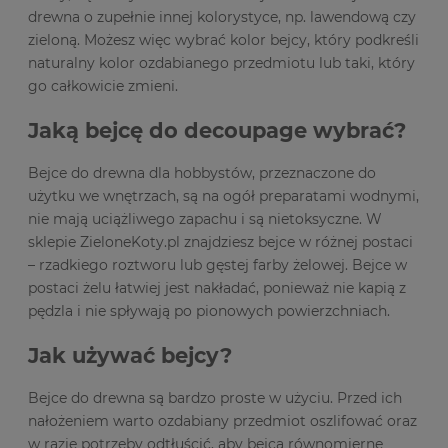
drewna o zupełnie innej kolorystyce, np. lawendową czy
zieloną. Możesz więc wybrać kolor bejcy, który podkreśli
naturalny kolor ozdabianego przedmiotu lub taki, który
go całkowicie zmieni.
Jaką bejcę do decoupage wybrać?
Bejce do drewna dla hobbystów, przeznaczone do
użytku we wnętrzach, są na ogół preparatami wodnymi,
nie mają uciążliwego zapachu i są nietoksyczne. W
sklepie ZieloneKoty.pl znajdziesz bejce w różnej postaci
– rzadkiego roztworu lub gęstej farby żelowej. Bejce w
postaci żelu łatwiej jest nakładać, ponieważ nie kapią z
pędzla i nie spływają po pionowych powierzchniach.
Jak używać bejcy?
Bejce do drewna są bardzo proste w użyciu. Przed ich
nałożeniem warto ozdabiany przedmiot oszlifować oraz
w razie potrzeby odtłuścić, aby bejca równomierne