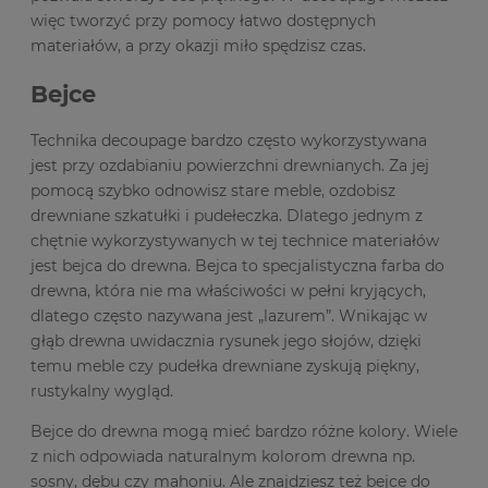
więc tworzyć przy pomocy łatwo dostępnych
materiałów, a przy okazji miło spędzisz czas.
Bejce
Technika decoupage bardzo często wykorzystywana
jest przy ozdabianiu powierzchni drewnianych. Za jej
pomocą szybko odnowisz stare meble, ozdobisz
drewniane szkatułki i pudełeczka. Dlatego jednym z
chętnie wykorzystywanych w tej technice materiałów
jest bejca do drewna. Bejca to specjalistyczna farba do
drewna, która nie ma właściwości w pełni kryjących,
dlatego często nazywana jest „lazurem”. Wnikając w
głąb drewna uwidacznia rysunek jego słojów, dzięki
temu meble czy pudełka drewniane zyskują piękny,
rustykalny wygląd.
Bejce do drewna mogą mieć bardzo różne kolory. Wiele
z nich odpowiada naturalnym kolorom drewna np.
sosny, dębu czy mahoniu. Ale znajdziesz też bejce do