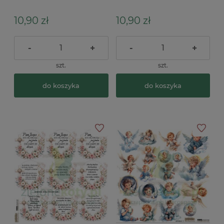
Lily Of The Valley 3
Cytaty koła niebieskie
konwalie
napisy
10,90 zł
10,90 zł
-
+
-
+
szt.
szt.
do koszyka
do koszyka