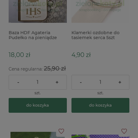
Baza HDF Agateria
Klamerki ozdobne do
Pudełko na pieniądze
tasiemek serca 5szt
Komunia Dziewczynka
srebrne x
20cm
18,00 zł
4,90 zł
25,90 zł
Cena regularna:
-
+
-
+
szt.
szt.
do koszyka
do koszyka