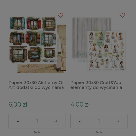
Papier 30x30 Alchemy Of
Papier 30x30 Craft&You
Art dodatki do wycinania
elementy do wycinania
Natural Beauty okna
Wonderful Day 10
komunia
6,00 zł
4,00 zł
-
+
-
+
szt.
szt.