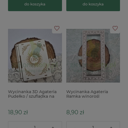
do koszyka
do koszyka
Wycinanka 3D Agateria
Wycinanka Agateria
Pudełko / szufladka na
Ramka winorośl
pieniądze 9cm / do
warstwowa do kartki DL
exploding boxa
18,90 zł
8,90 zł