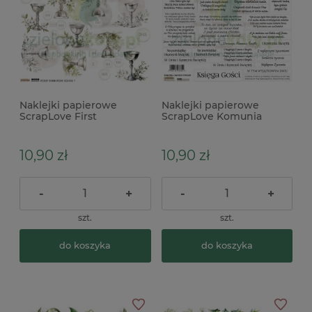
Naklejki papierowe
Naklejki papierowe
ScrapLove First
ScrapLove Komunia
Communion-Silver 1 -
napisy cytaty teksty
Pierwsza Komunia
10,90 zł
10,90 zł
-
+
-
+
szt.
szt.
do koszyka
do koszyka