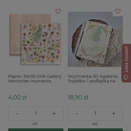
Lista życzeń
Papier 30x30 UHK Gallery
Wycinanka 3D Agateria
Memories moments
Pudełko / szufladka na
Delight
pieniądze 9cm / do
exploding boxa
4,00 zł
18,90 zł
-
+
-
+
szt.
szt.