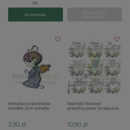
szt.
powiadom o
do koszyka
dostępności
Metalowa zawieszka
Naklejki foliowe
aniołek 3cm emalia
przezroczyste ScrapLove
Komunia Cytaty koła
niebieskie napisy
3,90 zł
10,90 zł