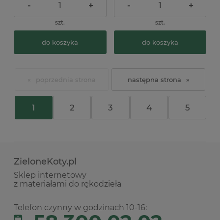
-
+
-
+
szt.
szt.
do koszyka
do koszyka
«
»
1
2
3
4
5
ZieloneKoty.pl
Sklep internetowy
z materiałami do rękodzieła
Telefon czynny w godzinach 10-16: