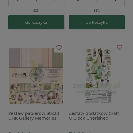
-
+
-
+
szt.
szt.
do koszyka
do koszyka
Zestaw papierów 30x30
Zestaw dodatków Craft
UHK Gallery Memories
O'Clock Cherished
moments
Memories Memories ślub
chrzest