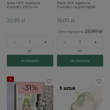
Baza HDF Agateria
Baza HDF Agateria
Pudełko 20cm na
Pudełko na pieniądze
pieniądze, prezent,
Komunia Chłopiec 20cm
kredki, pisaki
20,90 zł
18,00 zł
25,90 zł
Cena regularna:
-
+
-
+
szt.
szt.
do koszyka
do koszyka
-31%