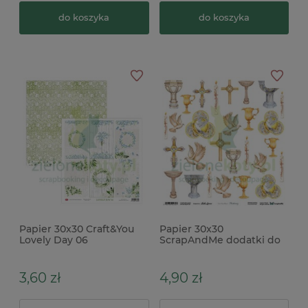
do koszyka
do koszyka
Papier 30x30 Craft&You
Papier 30x30
Lovely Day 06
ScrapAndMe dodatki do
wycinania chrzest
Christening
3,60 zł
4,90 zł