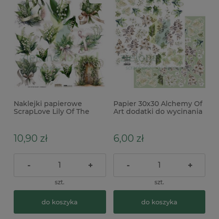
Naklejki papierowe
Papier 30x30 Alchemy Of
ScrapLove Lily Of The
Art dodatki do wycinania
Valley 1 konwalie
I Believe kwiaty
10,90 zł
6,00 zł
-
+
-
+
szt.
szt.
do koszyka
do koszyka