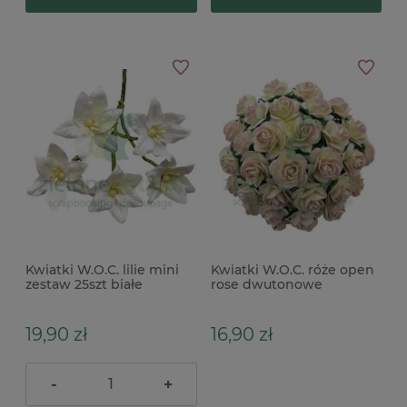
Kwiatki W.O.C. lilie mini
Kwiatki W.O.C. róże open
zestaw 25szt białe
rose dwutonowe
kremowo-różowe 20mm
zestaw 25szt
19,90 zł
16,90 zł
-
+