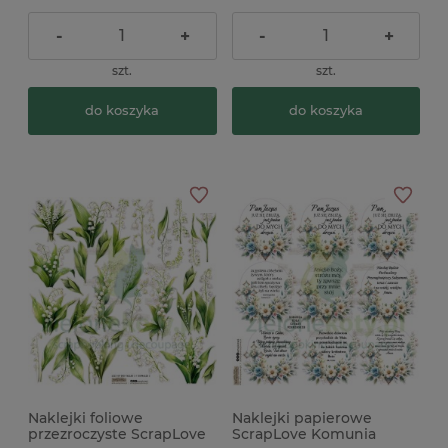
-
+
-
+
szt.
szt.
do koszyka
do koszyka
Naklejki foliowe
Naklejki papierowe
przezroczyste ScrapLove
ScrapLove Komunia