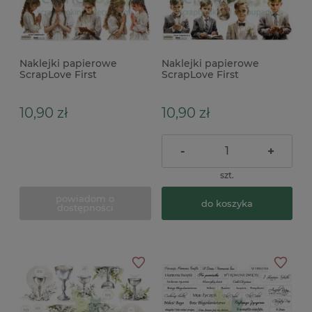
Naklejki papierowe
Naklejki papierowe
ScrapLove First
ScrapLove First
Communion 1 komunia
Communion 2 komunia
dziewczynka
chłopiec
10,90 zł
10,90 zł
-
+
szt.
powiadom o
do koszyka
dostępności