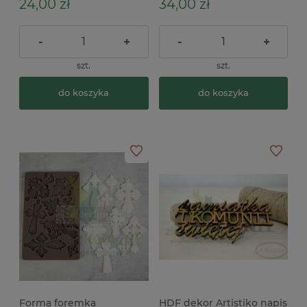
24,00 zł
34,00 zł
-
+
-
+
szt.
szt.
do koszyka
do koszyka
Forma foremka
HDF dekor Artistiko napis