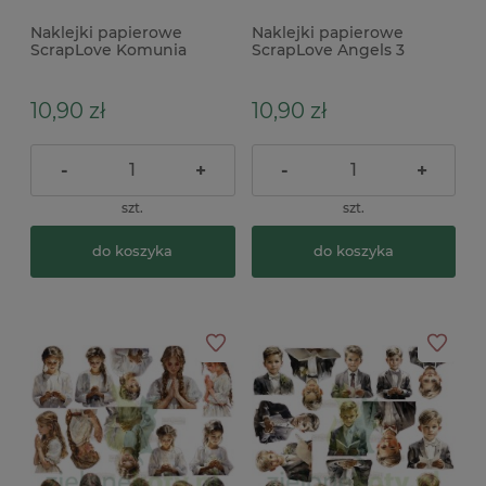
Naklejki papierowe
Naklejki papierowe
ScrapLove Komunia
ScrapLove Angels 3
Cytaty koła różowe napisy
aniołki
10,90 zł
10,90 zł
-
+
-
+
szt.
szt.
do koszyka
do koszyka