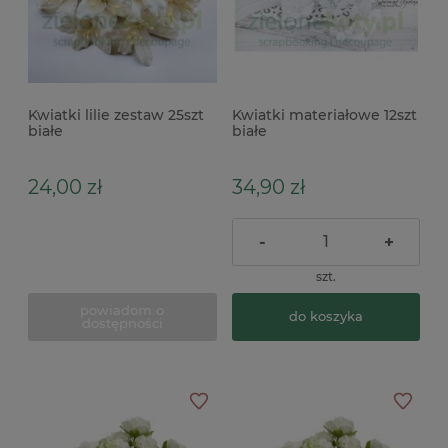
Kwiatki lilie zestaw 25szt
Kwiatki materiałowe 12szt
białe
białe
24,00 zł
34,90 zł
-
+
szt.
powiadom o
do koszyka
dostępności