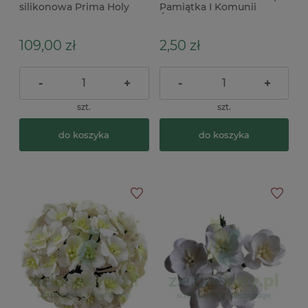
silikonowa Prima Holy
Pamiątka I Komunii
Harmony krzyże x
Świętej
109,00 zł
2,50 zł
-
+
-
+
szt.
szt.
do koszyka
do koszyka