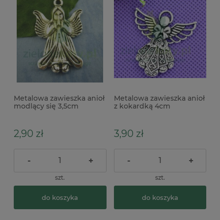
Metalowa zawieszka anioł
Metalowa zawieszka anioł
modlący się 3,5cm
z kokardką 4cm
2,90 zł
3,90 zł
-
+
-
+
szt.
szt.
do koszyka
do koszyka