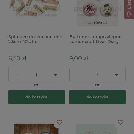
Spinacze drewniane mini
Buttony samoprzylepne
2,5cm 40szt x
Lemoncraft Dear Diary
Roses zestaw 4szt
6,50 zł
9,00 zł
-
+
-
+
szt.
szt.
do koszyka
do koszyka