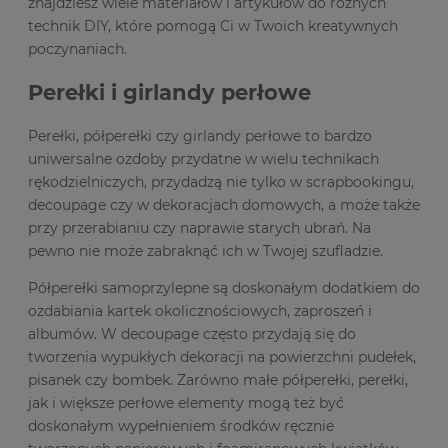
znajdziesz wiele materiałów i artykułów do różnych
technik DIY, które pomogą Ci w Twoich kreatywnych
poczynaniach.
Perełki i girlandy perłowe
Perełki, półperełki czy girlandy perłowe to bardzo
uniwersalne ozdoby przydatne w wielu technikach
rękodzielniczych, przydadzą nie tylko w scrapbookingu,
decoupage czy w dekoracjach domowych, a może także
przy przerabianiu czy naprawie starych ubrań. Na
pewno nie może zabraknąć ich w Twojej szufladzie.
Półperełki samoprzylepne są doskonałym dodatkiem do
ozdabiania kartek okolicznościowych, zaproszeń i
albumów. W decoupage często przydają się do
tworzenia wypukłych dekoracji na powierzchni pudełek,
pisanek czy bombek. Zarówno małe półperełki, perełki,
jak i większe perłowe elementy mogą też być
doskonałym wypełnieniem środków ręcznie