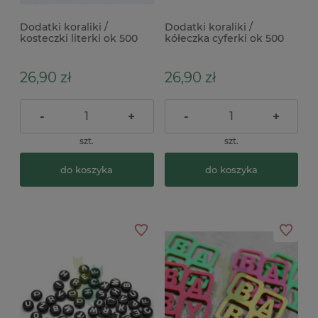
Dodatki koraliki /
Dodatki koraliki /
kosteczki literki ok 500
kółeczka cyferki ok 500
szt. czarno złote
szt. białe
26,90 zł
26,90 zł
-
+
-
+
szt.
szt.
do koszyka
do koszyka