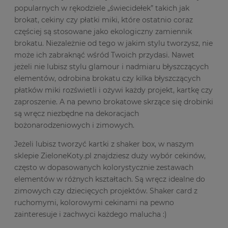
popularnych w rękodziele „świecidełek” takich jak
brokat, cekiny czy płatki miki, które ostatnio coraz
częściej są stosowane jako ekologiczny zamiennik
brokatu. Niezależnie od tego w jakim stylu tworzysz, nie
może ich zabraknąć wśród Twoich przydasi. Nawet
jeżeli nie lubisz stylu glamour i nadmiaru błyszczących
elementów, odrobina brokatu czy kilka błyszczących
płatków miki rozświetli i ożywi każdy projekt, kartkę czy
zaproszenie. A na pewno brokatowe skrzące się drobinki
są wręcz niezbędne na dekoracjach
bożonarodzeniowych i zimowych.
Jeżeli lubisz tworzyć kartki z shaker box, w naszym
sklepie ZieloneKoty.pl znajdziesz duży wybór cekinów,
często w dopasowanych kolorystycznie zestawach
elementów w różnych kształtach. Są wręcz idealne do
zimowych czy dziecięcych projektów. Shaker card z
ruchomymi, kolorowymi cekinami na pewno
zainteresuje i zachwyci każdego malucha :)