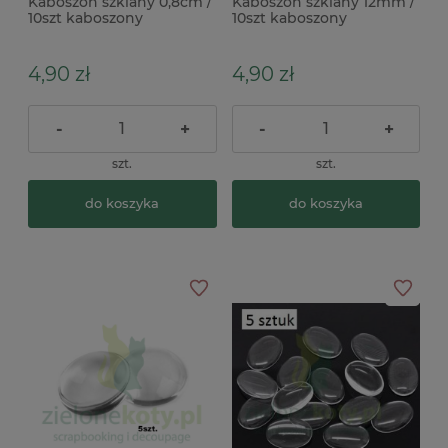
Kaboszon szklany 0,8cm /
Kaboszon szklany 12mm /
10szt kaboszony
10szt kaboszony
4,90 zł
4,90 zł
-
+
-
+
szt.
szt.
do koszyka
do koszyka