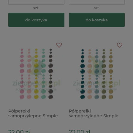
szt.
szt.
do koszyka
do koszyka
Półperełki
Półperełki
samoprzylepne Simple
samoprzylepne Simple
Stories Enamel Dots True
Stories Remember Glossy
Colors 60szt x
60szt
22,00 zł
22,00 zł