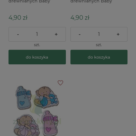
drewnianych Baby
drewnianych Baby
chłopiec x
dziewczynka x
4,90 zł
4,90 zł
-
+
-
+
szt.
szt.
do koszyka
do koszyka