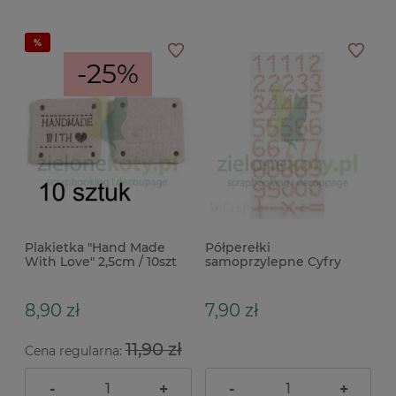
-25%
Plakietka "Hand Made
Półperełki
With Love" 2,5cm / 10szt
samoprzylepne Cyfry
szara
40szt różowe
8,90 zł
7,90 zł
11,90 zł
Cena regularna:
-
+
-
+