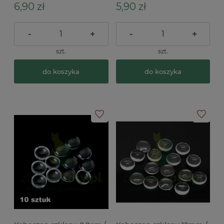
6,90 zł
5,90 zł
-
+
-
+
szt.
szt.
do koszyka
do koszyka