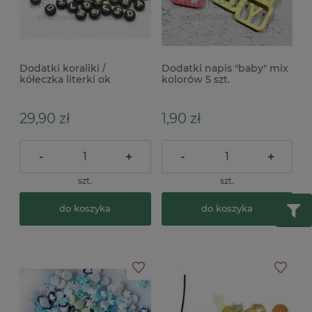
Dodatki koraliki /
Dodatki napis "baby" mix
kółeczka literki ok
kolorów 5 szt.
1000szt. czarne
29,90 zł
1,90 zł
-
+
-
+
szt.
szt.
do koszyka
do koszyka