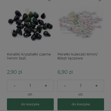
Koraliki kryształki czarne
Perełki kuleczki 6mm/
14mm 5szt.
80szt tęczowe
2,90 zł
6,90 zł
-
+
-
+
szt.
szt.
do koszyka
do koszyka