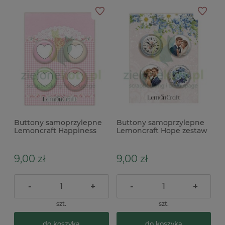
Buttony samoprzylepne
Buttony samoprzylepne
Lemoncraft Happiness
Lemoncraft Hope zestaw
zestaw 4szt
4szt
9,00 zł
9,00 zł
-
+
-
+
szt.
szt.
do koszyka
do koszyka