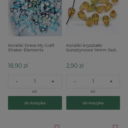
Koraliki Dress My Craft
Koraliki kryształki
Shaker Elements
bursztynowe 14mm 5szt.
Penguins & Snowflakes
śnieżynki pingwinki
18,90 zł
2,90 zł
-
+
-
+
szt.
szt.
do koszyka
do koszyka