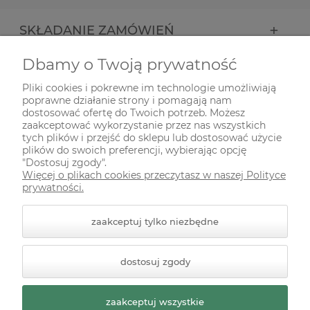
SKŁADANIE ZAMÓWIEŃ
Dbamy o Twoją prywatność
INFORMACJE
Pliki cookies i pokrewne im technologie umożliwiają
poprawne działanie strony i pomagają nam
ODWIEDŹ NAS NA
dostosować ofertę do Twoich potrzeb. Możesz
zaakceptować wykorzystanie przez nas wszystkich
tych plików i przejść do sklepu lub dostosować użycie
plików do swoich preferencji, wybierając opcję
"Dostosuj zgody".
Więcej o plikach cookies przeczytasz w naszej Polityce
prywatności.
zaakceptuj tylko niezbędne
© 2026 zielonekoty.pl. Wszelkie prawa zastrzeżone.
dostosuj zgody
Styl graficzny ShopGadget.pl
Sklep internetowy Shoper
Premium
zaakceptuj wszystkie