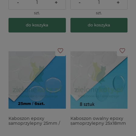
-
+
-
+
szt.
szt.
do koszyka
do koszyka
Kaboszon epoxy
Kaboszon owalny epoxy
samoprzylepny 25mm /
samoprzylepny 25x18mm
6szt. kaboszony
/ 8szt. kaboszony