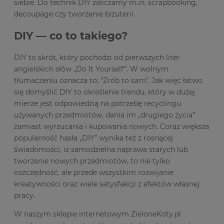
siebie. Do technik DIY zaliczamy m.in. scrapbooking,
decoupage czy tworzenie biżuterii.
DIY — co to takiego?
DIY to skrót, który pochodzi od pierwszych liter
angielskich słów „Do It Yourself”. W wolnym
tłumaczeniu oznacza to: "Zrób to sam". Jak więc łatwo
się domyślić DIY to określenie trendu, który w dużej
mierze jest odpowiedzią na potrzebę recyclingu
używanych przedmiotów, dania im „drugiego życia”
zamiast wyrzucania i kupowania nowych. Coraz większa
popularność hasła „DIY” wynika też z rosnącej
świadomości, iż samodzielna naprawa starych lub
tworzenie nowych przedmiotów, to nie tylko
oszczędność, ale przede wszystkim rozwijanie
kreatywności oraz wiele satysfakcji z efektów własnej
pracy.
W naszym sklepie internetowym ZieloneKoty.pl