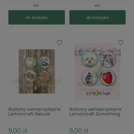
szt.
szt.
do koszyka
do koszyka
Buttony samoprzylepne
Buttony samoprzylepne
Lemoncraft Natural
Lemoncraft Something
Christmas zestaw 4szt
Sweet zestaw 4szt
kuchnia x
9,00 zł
9,00 zł