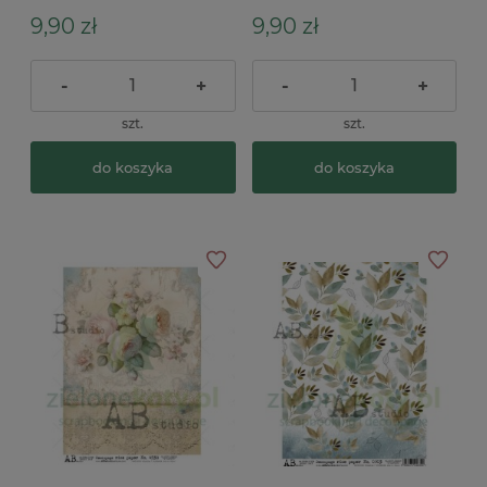
9,90 zł
9,90 zł
-
+
-
+
szt.
szt.
do koszyka
do koszyka