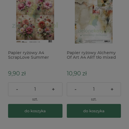
Papier ryżowy A4
Papier ryżowy Alchemy
ScrapLove Summer
Of Art A4 ART tło mixed
garden 6 kwiaty
media
9,90 zł
10,90 zł
-
+
-
+
szt.
szt.
do koszyka
do koszyka