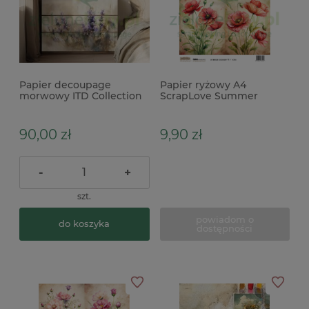
Papier decoupage
Papier ryżowy A4
morwowy ITD Collection
ScrapLove Summer
A1 na meble kwiaty
garden 10 kwiaty maki,
chabry
90,00 zł
9,90 zł
-
+
szt.
powiadom o
do koszyka
dostępności