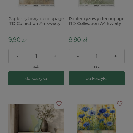
Papier ryżowy decoupage
Papier ryżowy decoupage
ITD Collection A4 kwiaty
ITD Collection A4 kwiaty
akwarela brązowe x
akwarela zielone x
9,90 zł
9,90 zł
-
+
-
+
szt.
szt.
do koszyka
do koszyka