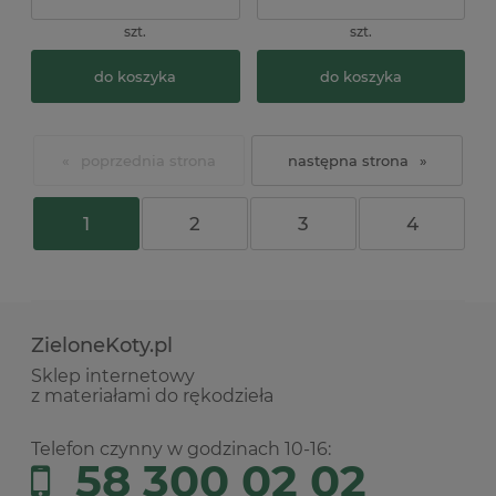
szt.
szt.
do koszyka
do koszyka
«
»
1
2
3
4
ZieloneKoty.pl
Sklep internetowy
z materiałami do rękodzieła
Telefon czynny w godzinach 10-16:
58 300 02 02