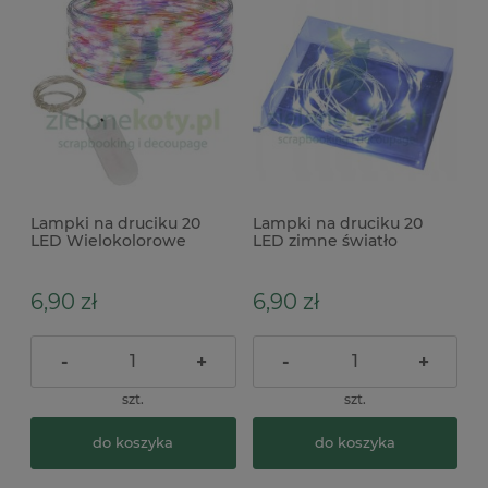
Lampki na druciku 20
Lampki na druciku 20
LED Wielokolorowe
LED zimne światło
(baterie CR2032) x
(baterie AA)
6,90 zł
6,90 zł
-
+
-
+
szt.
szt.
do koszyka
do koszyka