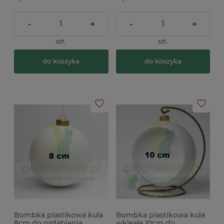
-
+
-
+
szt.
szt.
do koszyka
do koszyka
Bombka plastikowa kula
Bombka plastikowa kula
8cm do ozdabiania
wklęsła 10cm do