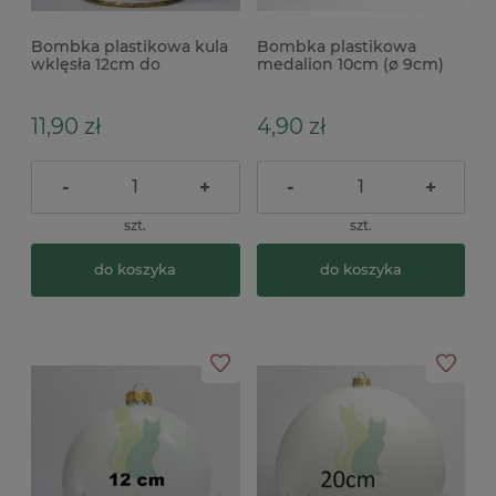
Bombka plastikowa kula
Bombka plastikowa
wklęsła 12cm do
medalion 10cm (ø 9cm)
ozdabiania decoupage
płaska do ozdabiania
decoupage
11,90 zł
4,90 zł
-
+
-
+
szt.
szt.
do koszyka
do koszyka