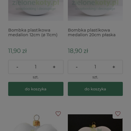
Bombka plastikowa
Bombka plastikowa
medalion 12cm (ø 11cm)
medalion 20cm płaska
płaska do ozdabiania
decoupage
11,90 zł
18,90 zł
-
+
-
+
szt.
szt.
do koszyka
do koszyka