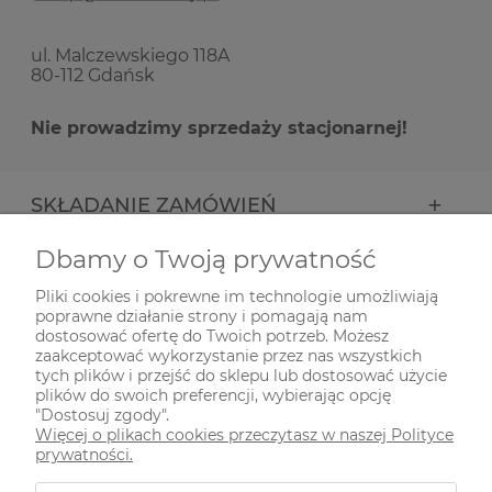
ul. Malczewskiego 118A
80-112 Gdańsk
Nie prowadzimy sprzedaży stacjonarnej!
SKŁADANIE ZAMÓWIEŃ
Dbamy o Twoją prywatność
INFORMACJE
Pliki cookies i pokrewne im technologie umożliwiają
poprawne działanie strony i pomagają nam
ODWIEDŹ NAS NA
dostosować ofertę do Twoich potrzeb. Możesz
zaakceptować wykorzystanie przez nas wszystkich
tych plików i przejść do sklepu lub dostosować użycie
plików do swoich preferencji, wybierając opcję
"Dostosuj zgody".
Więcej o plikach cookies przeczytasz w naszej Polityce
prywatności.