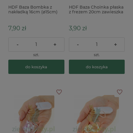
HDF Baza Bombka z
HDF Baza Choinka płaska
nakładką 16cm (ø15cm)
z frezem 20cm zawieszka
x
7,90 zł
3,90 zł
-
+
-
+
szt.
szt.
do koszyka
do koszyka