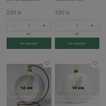
decoupage
ozdabiania decoupage
2,90 zł
7,90 zł
-
+
-
+
szt.
szt.
do koszyka
do koszyka