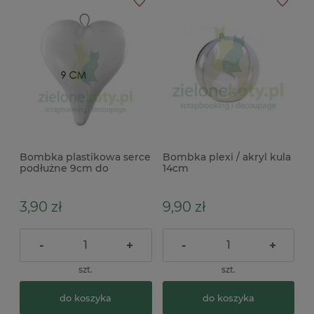
Bombka plastikowa serce
Bombka plexi / akryl kula
podłużne 9cm do
14cm
ozdabiania decoupage
3,90 zł
9,90 zł
-
+
-
+
szt.
szt.
do koszyka
do koszyka