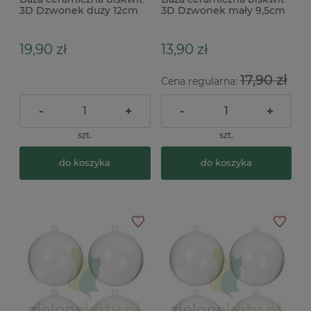
3D Dzwonek duży 12cm
3D Dzwonek mały 9,5cm
19,90 zł
13,90 zł
17,90 zł
Cena regularna:
-
+
-
+
szt.
szt.
do koszyka
do koszyka