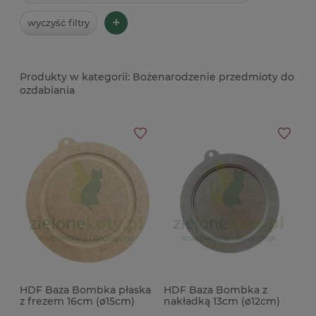
+
wyczyść filtry
Bożenarodzenie przedmioty do
ozdabiania
HDF Baza Bombka płaska
HDF Baza Bombka z
z frezem 16cm (ø15cm)
nakładką 13cm (ø12cm)
zawieszka