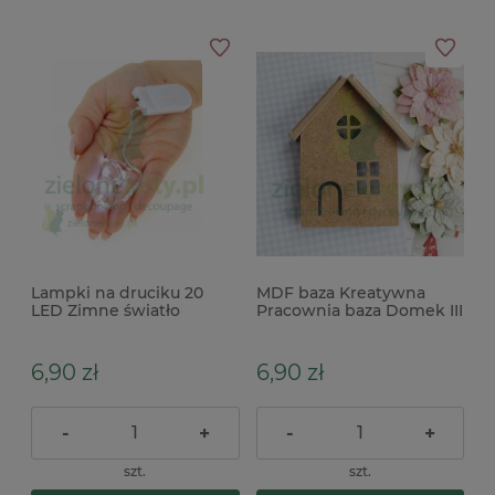
Lampki na druciku 20
MDF baza Kreatywna
LED Zimne światło
Pracownia baza Domek III
(baterie CR2032)
12cm
6,90 zł
6,90 zł
-
+
-
+
szt.
szt.