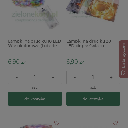
Lampki na druciku 10 LED
Lampki na druciku 20
Lista życzeń
Wielokolorowe (baterie
LED ciepłe światło
AA) x
(baterie AA)
6,90 zł
6,90 zł
-
+
-
+
szt.
szt.
do koszyka
do koszyka