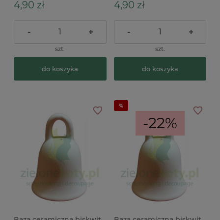
4,90 zł
4,90 zł
-
+
-
+
szt.
szt.
do koszyka
do koszyka
-22%
Baza ceramiczna biskwit
Baza ceramiczna biskwit