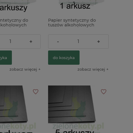
yntetyczny do
Papier syntetyczny do
lkoholowych
tuszów alkoholowych
A4 / 10szt.
ScrapEgo A4 / 1szt.
ł
5,90 zł
+
-
+
zyka
do koszyka
zobacz więcej
zobacz więcej