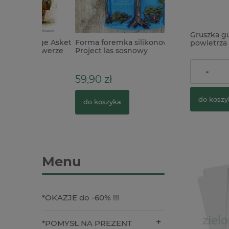
Gruszka 
page Asket
Forma foremka silikonowa Mila
Forma foremka s
powietrza
 rowerze
Project las sosnowy
Cheerful Cups ku
alkoholow
19,90 zł
-
59,90 zł
89,00 zł
1
Cena regularna:
do koszy
do koszyka
do koszyka
Menu
*OKAZJE do -60% !!!
*POMYSŁ NA PREZENT