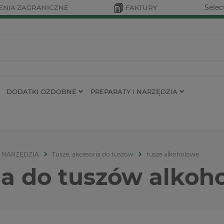
Selec
NIA ZAGRANICZNE
FAKTURY
DODATKI OZDOBNE
PREPARATY i NARZĘDZIA
i NARZĘDZIA
Tusze, akcesoria do tuszów
tusze alkoholowe
ia do tuszów alkoh