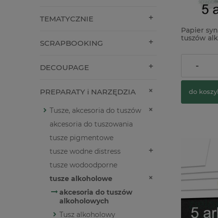
TEMATYCZNIE
Papier sy
tuszów al
SCRAPBOOKING
ScrapEgo A
27,90 zł
-
DECOUPAGE
PREPARATY i NARZĘDZIA
do koszy
Tusze, akcesoria do tuszów
akcesoria do tuszowania
tusze pigmentowe
tusze wodne distress
tusze wodoodporne
tusze alkoholowe
akcesoria do tuszów
alkoholowych
Tusz alkoholowy