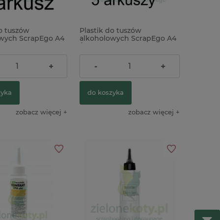
do tuszów
Plastik do tuszów
wych ScrapEgo A4
alkoholowych ScrapEgo A4
arny
/ 5 szt. czarny
29,00 zł
+
-
+
zyka
do koszyka
zobacz więcej
zobacz więcej