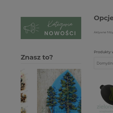
Opcje
Aktywne filtry
Znasz to?
-1