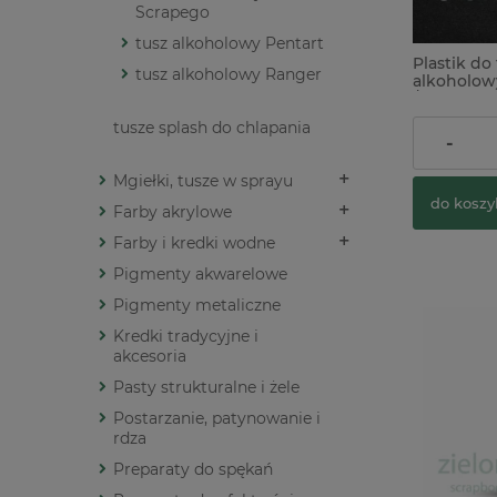
Scrapego
tusz alkoholowy Pentart
Plastik do
tusz alkoholowy Ranger
alkoholow
/ 5szt. biał
tusze splash do chlapania
22,90 zł
-
Mgiełki, tusze w sprayu
do koszy
Farby akrylowe
Farby i kredki wodne
Pigmenty akwarelowe
Pigmenty metaliczne
Kredki tradycyjne i
akcesoria
Pasty strukturalne i żele
Postarzanie, patynowanie i
rdza
Preparaty do spękań