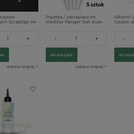
 tuszów
Pipetka / zakraplacz do
Alkohol 
ych ScrapEgo A4
mediów Ranger 5szt duża
tuszów a
y
5,90 zł
18,00 z
+
-
+
-
ka
do koszyka
do kos
zobacz więcej
zobacz więcej