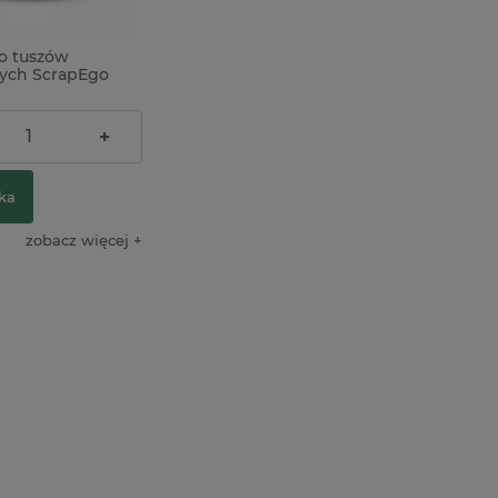
o tuszów
ych ScrapEgo
+
ka
zobacz więcej