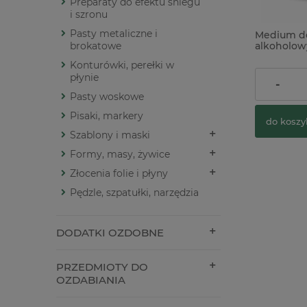
Preparaty do efektu śniegu
i szronu
Pasty metaliczne i
Medium d
brokatowe
alkoholow
300ml
Konturówki, perełki w
płynie
34,90 zł
-
Pasty woskowe
Pisaki, markery
do koszy
Szablony i maski
Formy, masy, żywice
Złocenia folie i płyny
Pędzle, szpatułki, narzędzia
DODATKI OZDOBNE
PRZEDMIOTY DO
OZDABIANIA