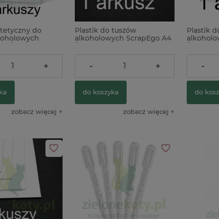
ntetyczny do
Plastik do tuszów
Plastik 
koholowych
alkoholowych ScrapEgo A4
alkoholo
4 / 5szt.
/ 1szt. biały
/ 1szt. cz
4,90 zł
5,90 zł
+
-
+
-
ka
do koszyka
do kos
zobacz więcej
zobacz więcej