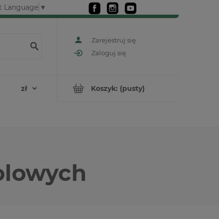
t Language
▼
Zarejestruj się
Zaloguj się
Koszyk:
(pusty)
olowych