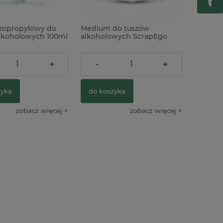
izopropylowy do
Medium do tuszów
lkoholowych 100ml
alkoholowych ScrapEgo
150ml
ł
23,50 zł
+
-
+
zyka
do koszyka
zobacz więcej
zobacz więcej