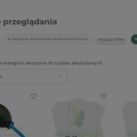
 przeglądania
wyczyść filtry
Kategorie:
akcesoria do tuszów alkoholowych
:
akcesoria do tuszów alkoholowych
8%