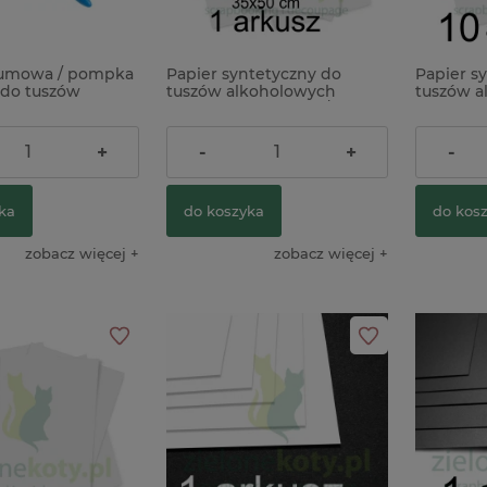
gumowa / pompka
Papier syntetyczny do
Papier s
ilikonowa Prima
Pasta strukturalna Ranger
 do tuszów
tuszów alkoholowych
tuszów a
beczki
Distress Tim Holtz Texture Paste
ych
ScrapEgo 35x50 cm / 1szt.
ScrapEgo 
Twinkle przezroczysta
brokatowa
8,90 zł
49,90 z
+
-
+
-
39,00 zł
09,00 zł
ka
do koszyka
do kos
do koszyka
zobacz więcej
zobacz więcej