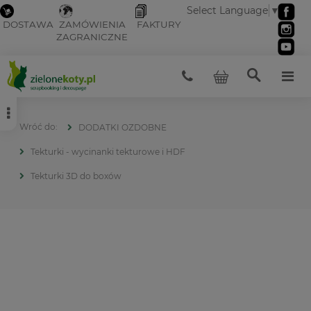
Select Language
▼
DOSTAWA
ZAMÓWIENIA
FAKTURY
ZAGRANICZNE
DODATKI OZDOBNE
Tekturki - wycinanki tekturowe i HDF
Tekturki 3D do boxów