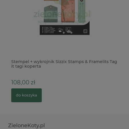
e
Stempel + wykrojnik Sizzix Stamps & Framelits Tag
Wy
it tagi koperta
20
108,00 zł
4
do koszyka
ZieloneKoty.pl