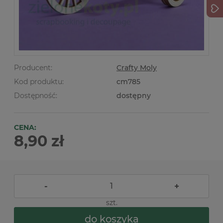
Producent:
Crafty Moly
Kod produktu:
cm785
Dostępność:
dostępny
CENA:
8,90 zł
-
+
szt.
do koszyka