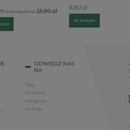
8,90 zł
ł
25,90 zł
Cena regularna:
do koszyka
zyka
JE
ODWIEDŹ NAS
NA
Blog
Facebook
Instagram
YouTube
ci