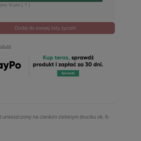
jesz
16
pkt [
?
]
Dodaj do swojej listy życzeń
rodukt
t umieszczony na cienkim zielonym druciku ok. 6-