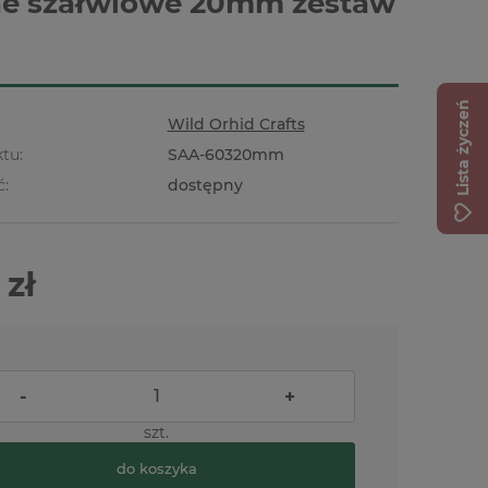
ne szałwiowe 20mm zestaw
Lista życzeń
Wild Orhid Crafts
tu:
SAA-60320mm
ć:
dostępny
 zł
-
+
szt.
do koszyka