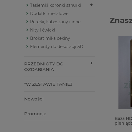
Tasiemki koronki sznurki
Dodatki metalowe
Znasz
Perełki, kaboszony i inne
Nity i ćwieki
Brokat mika cekiny
Elementy do dekoracji 3D
PRZEDMIOTY DO
OZDABIANIA
*W ZESTAWIE TANIEJ
Nowości
Promocje
Kaboszon epoxy samoprzylepny
Baza HDF
25mm / 6szt. kaboszony
pieniąd
20cm