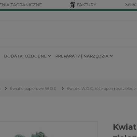
Selec
NIA ZAGRANICZNE
FAKTURY
DODATKI OZDOBNE
PREPARATY i NARZĘDZIA
i
Kwiatki papierowe W.O.C.
Kwiatki W.O.C. róże open rose zielon
Kwiat