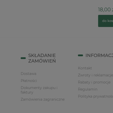
6,90 zł
18,00 z
do koszyka
do kos
SKŁADANIE
INFORMAC
ZAMÓWIEŃ
Kontakt
Dostawa
Zwroty i reklamacje
Płatności
Rabaty i promocje
Dokumenty zakupu i
Regulamin
faktury
Polityka prywatnoś
Zamówienia zagraniczne