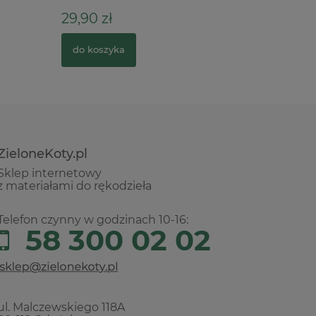
29,90 zł
39,90 z
do koszyka
do kosz
ZieloneKoty.pl
Sklep internetowy
z materiałami do rękodzieła
Telefon czynny w godzinach 10-16:
58 300 02 02
ul. Malczewskiego 118A