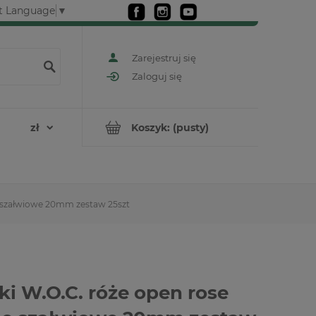
t Language
▼
Zarejestruj się
Zaloguj się
Koszyk:
(pusty)
e szałwiowe 20mm zestaw 25szt
ki W.O.C. róże open rose