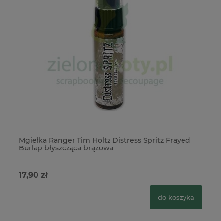
Mgiełka Ranger Tim Holtz Distress Spritz Frayed
Mg
Burlap błyszcząca brązowa
ti
17,90 zł
27
do koszyka