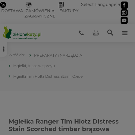
Select Language
▼
DOSTAWA
ZAMÓWIENIA
FAKTURY
ZAGRANICZNE
PREPARATY i NARZĘDZIA
Mgiełki, tusze w sprayu
Mgiełki Tim Holtz Distress Stain i Oxide
Mgiełka Ranger Tim Hlotz Distress
Stain Scorched timber brązowa