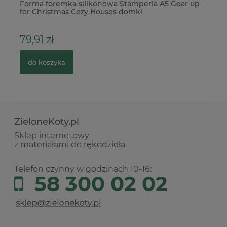
e
Forma foremka silikonowa Stamperia A5 Gear up
Me
for Christmas Cozy Houses domki
ko
79,91 zł
3
do koszyka
ZieloneKoty.pl
Sklep internetowy
z materiałami do rękodzieła
Telefon czynny w godzinach 10-16:
58 300 02 02