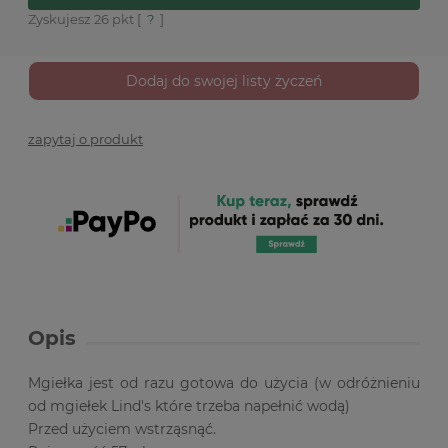
Zyskujesz
26
pkt [
?
]
Dodaj do swojej listy życzeń
zapytaj o produkt
Opis
Mgiełka jest od razu gotowa do użycia (w odróżnieniu
od mgiełek Lind's które trzeba napełnić wodą)
Przed użyciem wstrząsnąć.