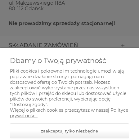
ul. Malczewskiego 118A
80-112 Gdańsk
Nie prowadzimy sprzedaży stacjonarnej!
SKŁADANIE ZAMÓWIEŃ
Dbamy o Twoją prywatność
INFORMACJE
Pliki cookies i pokrewne im technologie umożliwiają
poprawne działanie strony i pomagają nam
ODWIEDŹ NAS NA
dostosować ofertę do Twoich potrzeb. Możesz
zaakceptować wykorzystanie przez nas wszystkich
tych plików i przejść do sklepu lub dostosować użycie
plików do swoich preferencji, wybierając opcję
"Dostosuj zgody".
Więcej o plikach cookies przeczytasz w naszej Polityce
prywatności.
zaakceptuj tylko niezbędne