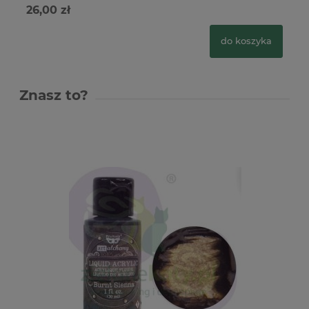
26,00 zł
27
do koszyka
Znasz to?