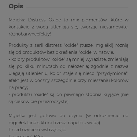
Opis
Mgiełka Distress Oxide to mix pigmentów, które w
kontakcie z wodą utleniają się, tworząc niesamowite,
różnobarwneefekty!
Produkty z serii distress "oxide" (tusze, mgiełki) różnią
się od produktów bez określenia "oxide' w nazwie.
- kolory produktów "oxide" są mniej wyraziste, zmieniają
się po kilku minutach od nałożenia; zgodnie z nazwa
ulegają utlenieniu, kolor staje się nieco "przydymione";
efekt jest widoczny szczególnie przy mieszaniu kolorów
na pracy;
- produktu "oxide" są do pewnego stopnia kryjące (nie
są całkowicie przezroczyste)
Mgiełka jest gotowa do użycia (w odróżnieniu od
mgiełek Lind's które trzeba napełnić wodą)
Przed użyciem wstrząsnąć.
Pojemność 57ml