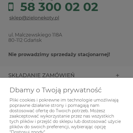
58 300 02 02
ul. Malczewskiego 118A
80-112 Gdańsk
Nie prowadzimy sprzedaży stacjonarnej!
SKŁADANIE ZAMÓWIEŃ
Dbamy o Twoją prywatność
INFORMACJE
Pliki cookies i pokrewne im technologie umożliwiają
poprawne działanie strony i pomagają nam
ODWIEDŹ NAS NA
dostosować ofertę do Twoich potrzeb. Możesz
zaakceptować wykorzystanie przez nas wszystkich
tych plików i przejść do sklepu lub dostosować użycie
plików do swoich preferencji, wybierając opcję
"Dostosuj zgody".