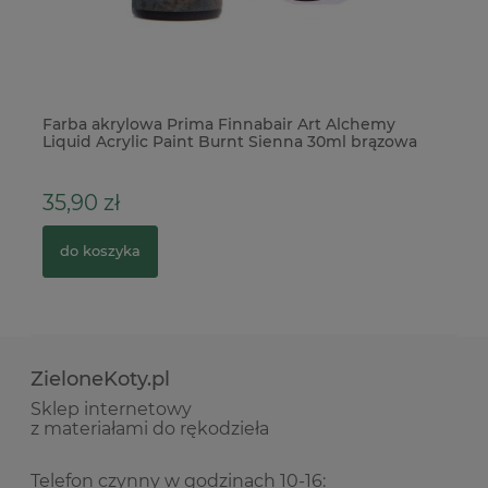
Farba akrylowa Prima Finnabair Art Alchemy
Ba
Liquid Acrylic Paint Burnt Sienna 30ml brązowa
Ch
35,90 zł
1
do koszyka
ZieloneKoty.pl
Sklep internetowy
z materiałami do rękodzieła
Telefon czynny w godzinach 10-16: