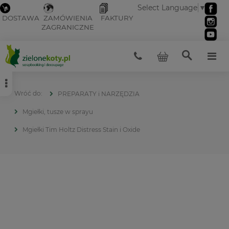
Select Language
▼
DOSTAWA
ZAMÓWIENIA
FAKTURY
ZAGRANICZNE
PREPARATY i NARZĘDZIA
Mgiełki, tusze w sprayu
Mgiełki Tim Holtz Distress Stain i Oxide