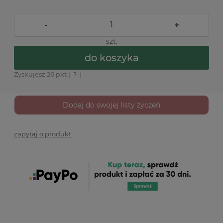
-
+
szt.
do koszyka
Zyskujesz
26
pkt [
?
]
Dodaj do swojej listy życzeń
zapytaj o produkt