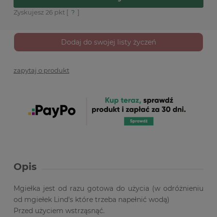
Zyskujesz
26
pkt [
?
]
Dodaj do swojej listy życzeń
zapytaj o produkt
Opis
Mgiełka jest od razu gotowa do użycia (w odróżnieniu
od mgiełek Lind's które trzeba napełnić wodą)
Przed użyciem wstrząsnąć.