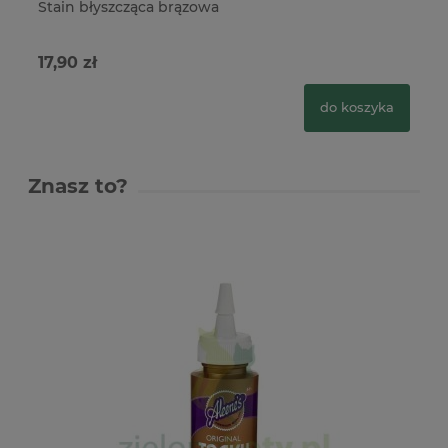
Stain błyszcząca brązowa
ti
17,90 zł
27
do koszyka
Znasz to?