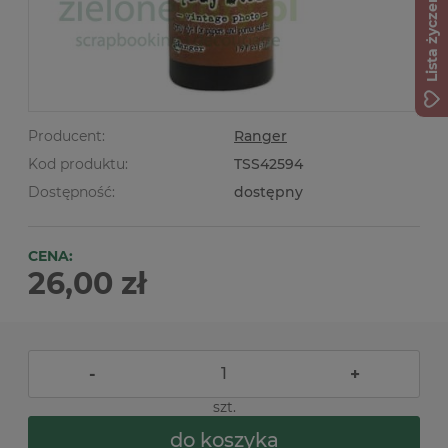
Lista życzeń
Producent:
Ranger
Kod produktu:
TSS42594
Dostępność:
dostępny
CENA:
26,00 zł
-
+
szt.
do koszyka