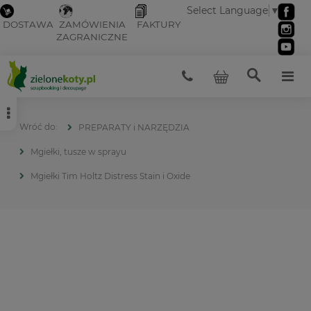
Select Language
▼
DOSTAWA
ZAMÓWIENIA
FAKTURY
ZAGRANICZNE
PREPARATY i NARZĘDZIA
Mgiełki, tusze w sprayu
Mgiełki Tim Holtz Distress Stain i Oxide