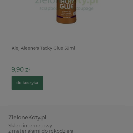
Klej Aleene's Tacky Glue 59ml
Se
r
9,90 zł
1,
do koszyka
ZieloneKoty.pl
Sklep internetowy
z materiałami do rękodzieła