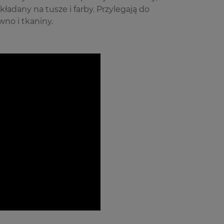
ładany na tusze i farby. Przylegają do
wno i tkaniny.