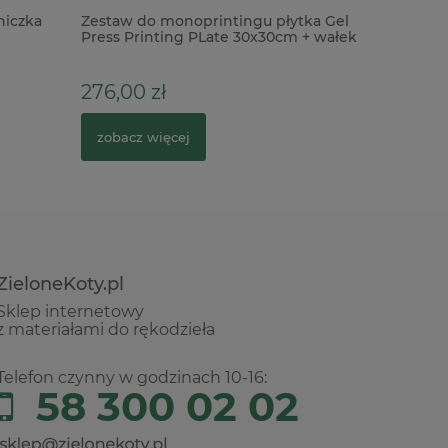
niczka
Zestaw do monoprintingu płytka Gel
Baza cera
Press Printing PLate 30x30cm + wałek
15cm do 
10cm
276,00 zł
18,00 z
zobacz więcej
do kosz
ZieloneKoty.pl
Sklep internetowy
z materiałami do rękodzieła
Telefon czynny w godzinach 10-16:
58 300 02 02