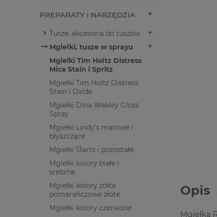
PREPARATY i NARZĘDZIA
Tusze, akcesoria do tuszów
Mgiełki, tusze w sprayu
Mgielki Tim Holtz Distress
Mica Stain i Spritz
Mgiełki Tim Holtz Distress
Stain i Oxide
Mgiełki Dina Wakley Gloss
Spray
Mgiełki Lindy's matowe i
błyszczące
Mgiełki 13arts i pozostałe
Mgiełki kolory białe i
srebrne
Mgiełki kolory żółte
Opis
pomarańczowe złote
Mgiełki kolory czerwone
Mgiełka R