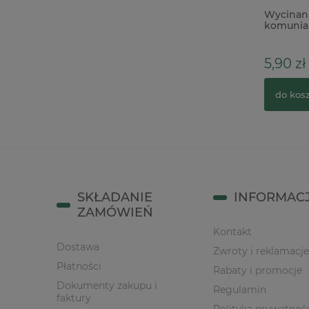
Dodatki Tim Holtz Idea-Ology
Wycinan
Halloween Typography 72szt / literki
komunia 
2cm
warstwo
5,90 zł
39,00 zł
64,00 zł
Cena regularna:
do kos
do koszyka
SKŁADANIE
INFORMAC
ZAMÓWIEŃ
Kontakt
Dostawa
Zwroty i reklamacje
Płatności
Rabaty i promocje
Dokumenty zakupu i
Regulamin
faktury