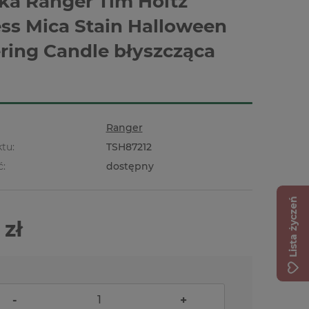
ka Ranger Tim Holtz
ess Mica Stain Halloween
ering Candle błyszcząca
Ranger
tu:
TSH87212
ć:
dostępny
Lista życzeń
 zł
-
+