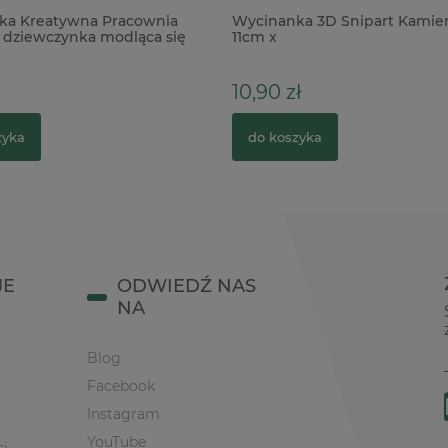
ka Kreatywna Pracownia
Wycinanka 3D Snipart Kamie
dziewczynka modląca się
11cm x
wa
10,90 zł
zyka
do koszyka
JE
ODWIEDŹ NAS
NA
Blog
Facebook
Instagram
YouTube