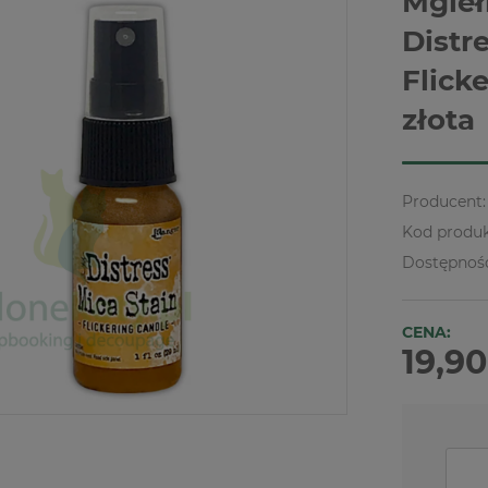
Mgieł
Distr
Flick
złota
Producent:
Kod produk
Dostępnoś
CENA:
19,90