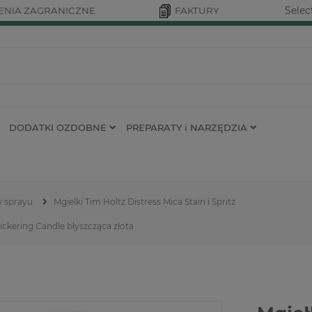
Selec
NIA ZAGRANICZNE
FAKTURY
DODATKI OZDOBNE
PREPARATY i NARZĘDZIA
w sprayu
Mgielki Tim Holtz Distress Mica Stain i Spritz
ickering Candle błyszcząca złota