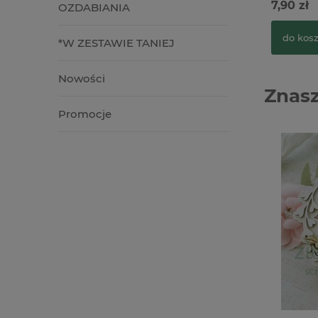
7,90 zł
OZDABIANIA
do kos
*W ZESTAWIE TANIEJ
Nowości
Znasz
Promocje