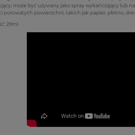
ryjący; może być używany jako spray wykańczający lub nak
i porowatych powierzchni, takich jak papier, płótno, dre
ć: 29ml