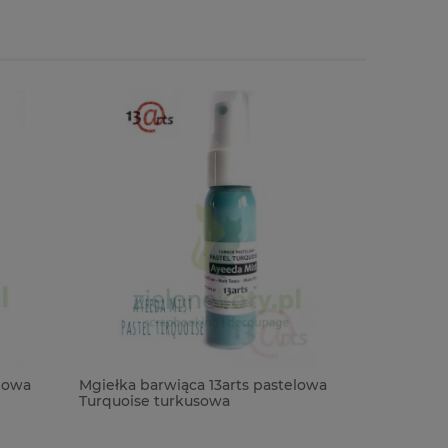
elowa
Mgiełka barwiąca 13arts pastelowa
Mgiełka b
Turquoise turkusowa
Green ol