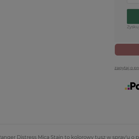
Zysku
zapytaj o p
anger Distress Mica Stain to kolorowy tusz w spray'u o 