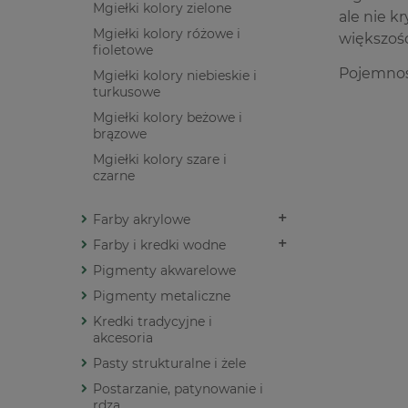
Mgiełki kolory zielone
ale nie k
Mgiełki kolory różowe i
większośc
fioletowe
Pojemnoś
Mgiełki kolory niebieskie i
turkusowe
Mgiełki kolory beżowe i
brązowe
Mgiełki kolory szare i
czarne
Farby akrylowe
Farby i kredki wodne
Pigmenty akwarelowe
Pigmenty metaliczne
Kredki tradycyjne i
akcesoria
Pasty strukturalne i żele
Postarzanie, patynowanie i
rdza