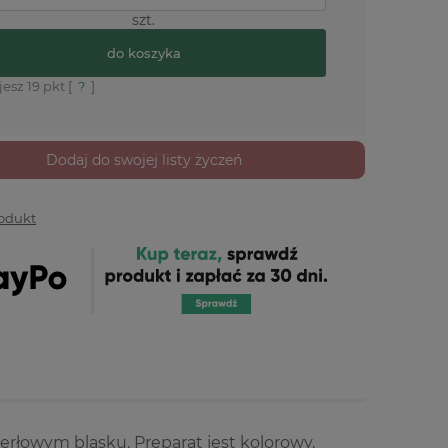
szt.
do koszyka
jesz
19
pkt [
?
]
Dodaj do swojej listy życzeń
rodukt
perłowym blasku. Preparat jest kolorowy,