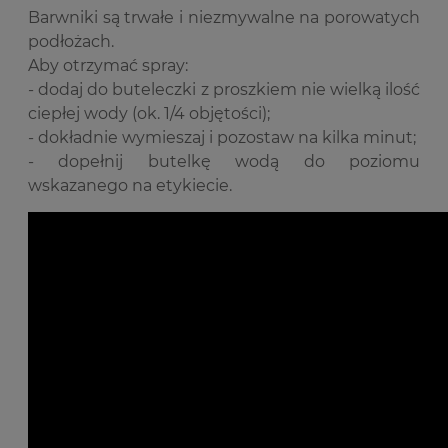
Barwniki są trwałe i niezmywalne na porowatych
podłożach.
Aby otrzymać spray:
- dodaj do buteleczki z proszkiem nie wielką ilość
ciepłej wody (ok. 1/4 objętości);
- dokładnie wymieszaj i pozostaw na kilka minut;
- dopełnij butelkę wodą do poziomu
wskazanego na etykiecie.