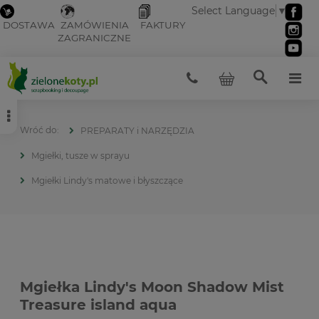
Select Language
▼
DOSTAWA
ZAMÓWIENIA
FAKTURY
ZAGRANICZNE
PREPARATY i NARZĘDZIA
Mgiełki, tusze w sprayu
Mgiełki Lindy's matowe i błyszczące
Mgiełka Lindy's Moon Shadow Mist
Treasure island aqua