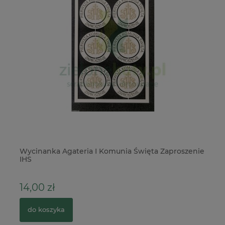
Wycinanka Agateria I Komunia Święta Zaproszenie
No
IHS
ka
14,00 zł
2
do koszyka