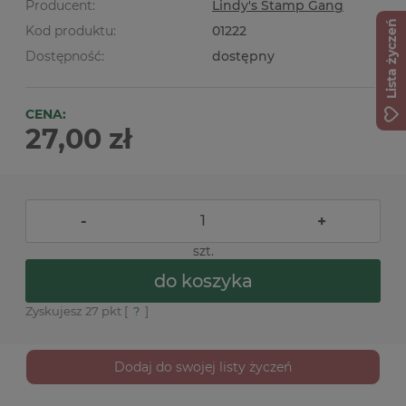
Producent:
Lindy's Stamp Gang
Lista życzeń
Kod produktu:
01222
Dostępność:
dostępny
CENA:
27,00 zł
-
+
szt.
do koszyka
Zyskujesz
27
pkt [
?
]
Dodaj do swojej listy życzeń