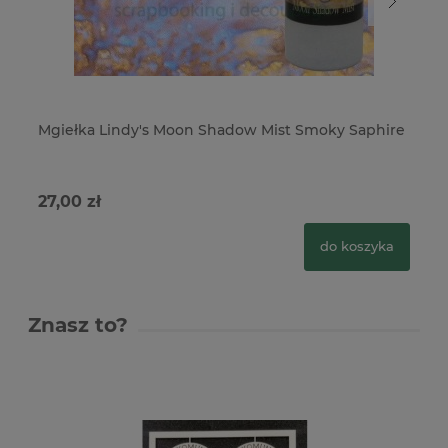
Mgiełka Lindy's Moon Shadow Mist Smoky Saphire
Mg
tu
27,00 zł
29
do koszyka
Znasz to?