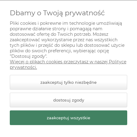
Dbamy o Twoją prywatność
INFORMACJE
Pliki cookies i pokrewne im technologie umożliwiają
poprawne działanie strony i pomagają nam
ODWIEDŹ NAS NA
dostosować ofertę do Twoich potrzeb. Możesz
zaakceptować wykorzystanie przez nas wszystkich
tych plików i przejść do sklepu lub dostosować użycie
plików do swoich preferencji, wybierając opcję
"Dostosuj zgody".
Więcej o plikach cookies przeczytasz w naszej Polityce
prywatności.
zaakceptuj tylko niezbędne
© 2026 zielonekoty.pl. Wszelkie prawa zastrzeżone.
dostosuj zgody
Styl graficzny ShopGadget.pl
Sklep internetowy Shoper
Premium
zaakceptuj wszystkie