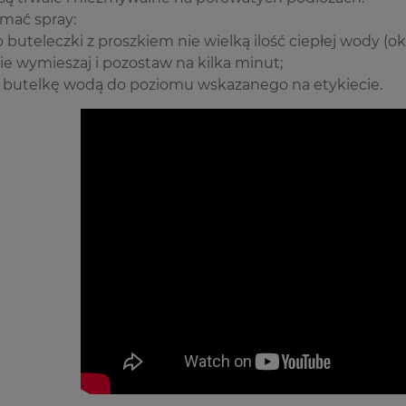
mać spray:
 buteleczki z proszkiem nie wielką ilość ciepłej wody (ok. 
ie wymieszaj i pozostaw na kilka minut;
j butelkę wodą do poziomu wskazanego na etykiecie.