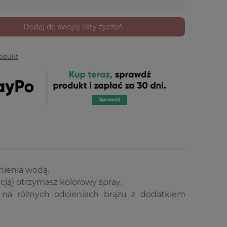
Dodaj do swojej listy życzeń
rodukt
nienia wodą.
ją) otrzymasz kolorowy spray.
h na różnych odcieniach brązu z dodatkiem