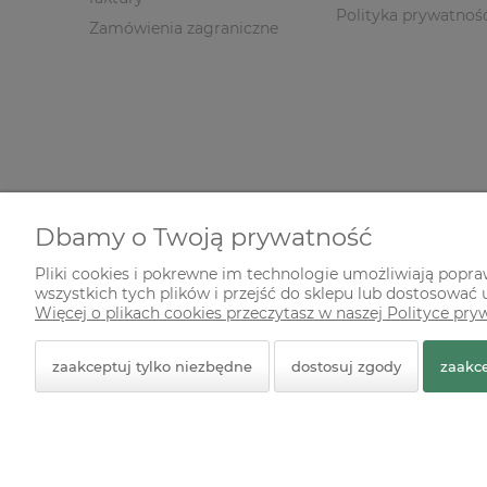
Polityka prywatnoś
Zamówienia zagraniczne
Dbamy o Twoją prywatność
Pliki cookies i pokrewne im technologie umożliwiają popr
wszystkich tych plików i przejść do sklepu lub dostosować u
© 2026 zielonekoty.pl. Wszelkie prawa zastrzeżone.
Więcej o plikach cookies przeczytasz w naszej Polityce pry
Styl graficzny ShopGadget.pl
Sklep internetowy Shope
zaakceptuj tylko niezbędne
dostosuj zgody
zaakce