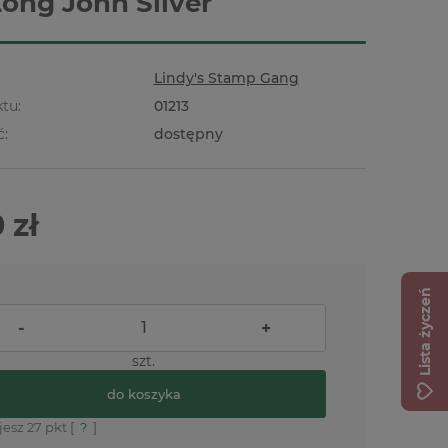
Long John Silver
Lindy's Stamp Gang
tu:
01213
ć:
dostępny
 zł
Lista życzeń
-
+
szt.
do koszyka
jesz
27
pkt [
?
]