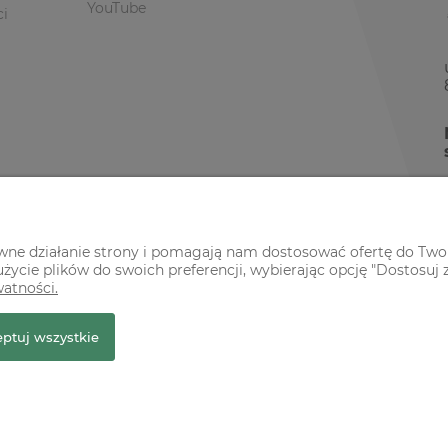
YouTube
ci
awne działanie strony i pomagają nam dostosować ofertę do Two
życie plików do swoich preferencji, wybierając opcję "Dostosuj 
watności.
r Premium
ptuj wszystkie