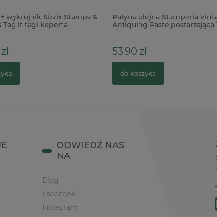
+ wykrojnik Sizzix Stamps &
Patyna olejna Stamperia Vint
 Tag it tagi koperta
Antiquing Paste postarzająca
zł
53,90 zł
zyka
do koszyka
JE
ODWIEDŹ NAS
NA
Blog
Facebook
Instagram