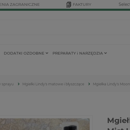
Selec
NIA ZAGRANICZNE
FAKTURY
DODATKI OZDOBNE
PREPARATY i NARZĘDZIA
w sprayu
Mgiełki Lindy's matowe i błyszczące
Mgiełka Lindy's Moon
Mgieł