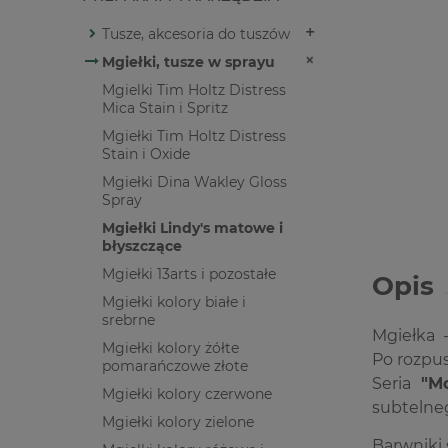
Tusze, akcesoria do tuszów
Mgiełki, tusze w sprayu
Mgielki Tim Holtz Distress
Mica Stain i Spritz
Mgiełki Tim Holtz Distress
Stain i Oxide
Mgiełki Dina Wakley Gloss
Spray
Mgiełki Lindy's matowe i
błyszczące
Mgiełki 13arts i pozostałe
Opis
Mgiełki kolory białe i
srebrne
Mgiełka 
Mgiełki kolory żółte
Po rozpus
pomarańczowe złote
Seria
"M
Mgiełki kolory czerwone
subtelne
Mgiełki kolory zielone
Barwniki 