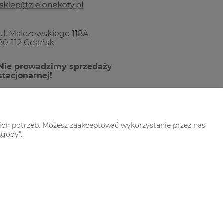
ul. Malczewskiego 118A
80-112 Gdańsk
Nie prowadzimy sprzedaży
stacjonarnej!
ich potrzeb. Możesz zaakceptować wykorzystanie przez nas
zgody".