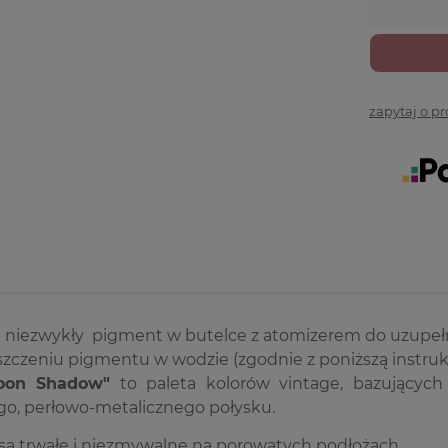
zapytaj o p
- niezwykły pigment w butelce z atomizerem do uzupeł
zczeniu pigmentu w wodzie (zgodnie z poniższą instrukc
oon Shadow"
to paleta kolorów vintage, bazującyc
go, perłowo-metalicznego połysku.
są trwałe i niezmywalne na porowatych podłożach.