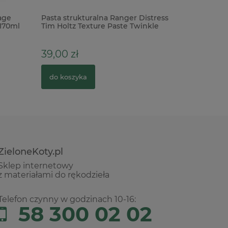
age
Pasta strukturalna Ranger Distress
Forma fo
 170ml
Tim Holtz Texture Paste Twinkle
Buzzing 
przezroczysta brokatowa
39,00 zł
79,00 z
do koszyka
do kosz
ZieloneKoty.pl
Sklep internetowy
z materiałami do rękodzieła
Telefon czynny w godzinach 10-16:
58 300 02 02