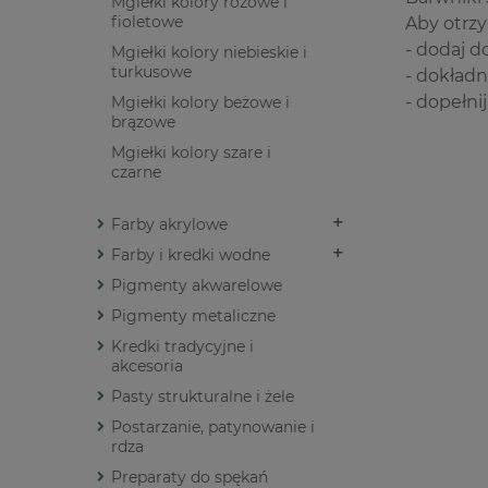
Mgiełki kolory różowe i
fioletowe
Aby otrzy
- dodaj do
Mgiełki kolory niebieskie i
turkusowe
- dokładn
- dopełni
Mgiełki kolory beżowe i
brązowe
Mgiełki kolory szare i
czarne
Farby akrylowe
Farby i kredki wodne
Pigmenty akwarelowe
Pigmenty metaliczne
Kredki tradycyjne i
akcesoria
Pasty strukturalne i żele
Postarzanie, patynowanie i
rdza
Preparaty do spękań