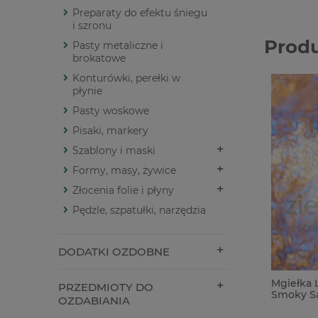
Preparaty do efektu śniegu
i szronu
Prod
Pasty metaliczne i
brokatowe
Konturówki, perełki w
płynie
Pasty woskowe
Pisaki, markery
Szablony i maski
Formy, masy, żywice
Złocenia folie i płyny
Pędzle, szpatułki, narzędzia
DODATKI OZDOBNE
Mgiełka 
PRZEDMIOTY DO
Smoky S
OZDABIANIA