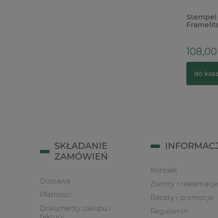
Forma foremka silikonowa Prima The
Stempel 
Home Baker Sweet Seal pieczęcie
Framelits
słodycze kuchnia
112,00 zł
108,00 
do koszyka
do kos
SKŁADANIE
INFORMAC
ZAMÓWIEŃ
Kontakt
Dostawa
Zwroty i reklamacje
Płatności
Rabaty i promocje
Dokumenty zakupu i
Regulamin
faktury