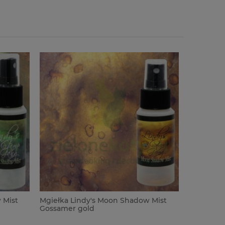
 Mist
Mgiełka Lindy's Moon Shadow Mist
Mgiełka L
Gossamer gold
Buccaneer