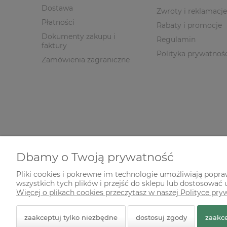
Dostawa
Zwroty i reklamacje
Płatności
Rabaty i promocje
Dokumenty zakupu i
Regulamin
faktury
Polityka prywatnoś
Zamówienia zagraniczne
Dbamy o Twoją prywatność
Pliki cookies i pokrewne im technologie umożliwiają popr
wszystkich tych plików i przejść do sklepu lub dostosować u
© 2026 zielonekoty.pl. Wszelkie prawa zastrzeżone.
Więcej o plikach cookies przeczytasz w naszej Polityce pry
Styl graficzny ShopGadget.pl
Sklep internetowy Shope
zaakceptuj tylko niezbędne
dostosuj zgody
zaakce