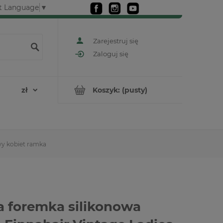
t Language
▼
Zarejestruj się
Zaloguj się
Koszyk:
(pusty)
wy kobiet ramka
 foremka silikonowa