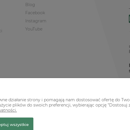
Blog
Facebook
Instagram
YouTube
ci
awne działanie strony i pomagają nam dostosować ofertę do Two
życie plików do swoich preferencji, wybierając opcję "Dostosuj 
watności.
r Premium
ptuj wszystkie