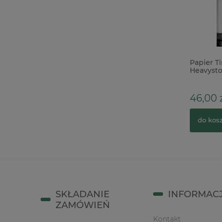
Wycinanka 3D Snipart Kamieniczka
Papier T
11cm x
Heavysto
10,90 zł
46,00 
do koszyka
do kos
SKŁADANIE
INFORMAC
ZAMÓWIEŃ
Kontakt