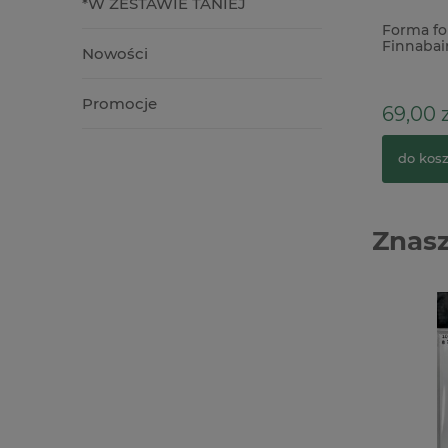
*W ZESTAWIE TANIEJ
Forma fo
Finnabai
Nowości
Promocje
69,00 z
do kos
Znasz