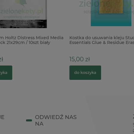
im Holtz Distress Mixed Media
Kostka do usuwania kleju Stu
ck 21x29cm / 10szt biały
Essentials Glue & Residue Era
zł
15,00 zł
zyka
do koszyka
JE
ODWIEDŹ NAS
NA