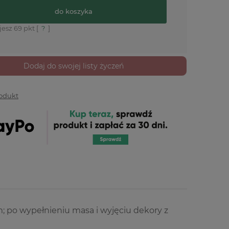
do koszyka
jesz
69
pkt [
?
]
Dodaj do swojej listy życzeń
rodukt
 po wypełnieniu masa i wyjęciu dekory z