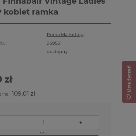
 Finnabair Vintage Ladies
 kobiet ramka
Prima Marketing
tu:
969561
ć:
dostępny
Lista życzeń
 zł
109,01 zł
arna:
-
+
szt.