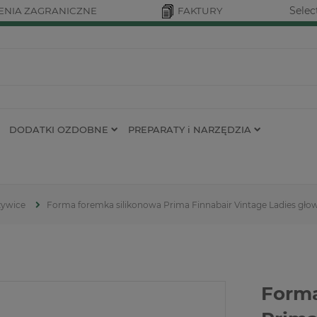
Selec
NIA ZAGRANICZNE
FAKTURY
DODATKI OZDOBNE
PREPARATY i NARZĘDZIA
żywice
Forma foremka silikonowa Prima Finnabair Vintage Ladies gło
Forma