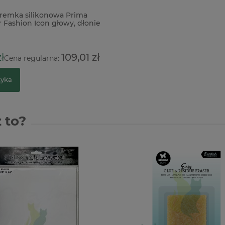
remka silikonowa Prima
r Fashion Icon głowy, dłonie
ł
109,01 zł
Cena regularna:
zyka
 to?