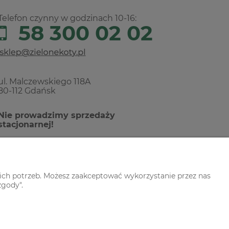
Telefon czynny w godzinach 10-16:
58 300 02 02
ul. Malczewskiego 118A
80-112 Gdańsk
Nie prowadzimy sprzedaży
stacjonarnej!
ich potrzeb. Możesz zaakceptować wykorzystanie przez nas
zgody".