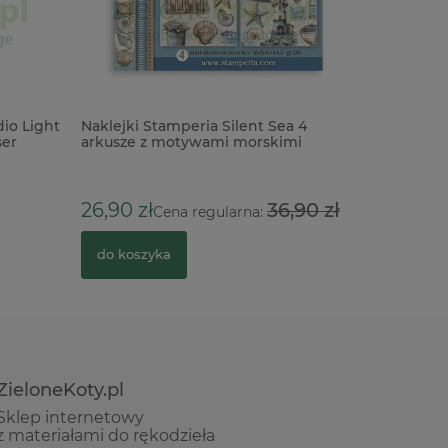
dio Light
Naklejki Stamperia Silent Sea 4
Pudełko d
ser
arkusze z motywami morskimi
chustecz
24,00 z
26,90 zł
36,90 zł
Cena regularna:
do kosz
do koszyka
ZieloneKoty.pl
Sklep internetowy
z materiałami do rękodzieła