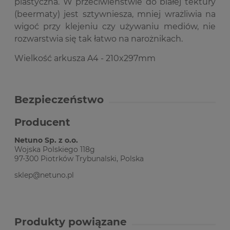
plastyczna. W przeciwieństwie do białej tektury
(beermaty) jest sztywniesza, mniej wrażliwia na
wigoć przy klejeniu czy używaniu mediów, nie
rozwarstwia się tak łatwo na narożnikach.
Wielkość arkusza A4 - 210x297mm
Bezpieczeństwo
Producent
Netuno Sp. z o.o.
Wojska Polskiego 118g
97-300 Piotrków Trybunalski, Polska
sklep@netuno.pl
Produkty powiązane