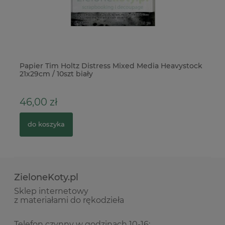
ć
Papier Tim Holtz Distress Mixed Media Heavystock
Ba
21x29cm / 10szt biały
9
46,00 zł
1
do koszyka
ZieloneKoty.pl
Sklep internetowy
z materiałami do rękodzieła
Telefon czynny w godzinach 10-16: