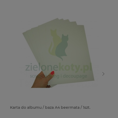
Karta do albumu / baza A4 beermata / 1szt.
Ka