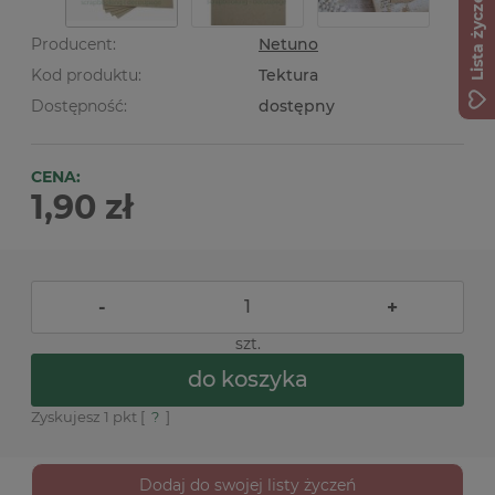
Lista życzeń
Producent:
Netuno
Kod produktu:
Tektura
Dostępność:
dostępny
CENA:
1,90 zł
-
+
szt.
do koszyka
Zyskujesz
1
pkt [
?
]
Dodaj do swojej listy życzeń