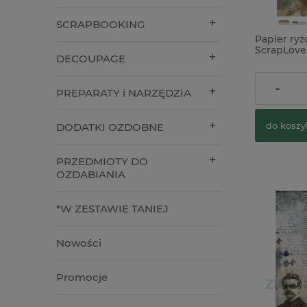
SCRAPBOOKING
Papier ry
ScrapLove
DECOUPAGE
morskie is
9,90 zł
-
PREPARATY i NARZĘDZIA
do koszy
DODATKI OZDOBNE
PRZEDMIOTY DO
OZDABIANIA
*W ZESTAWIE TANIEJ
Nowości
Promocje