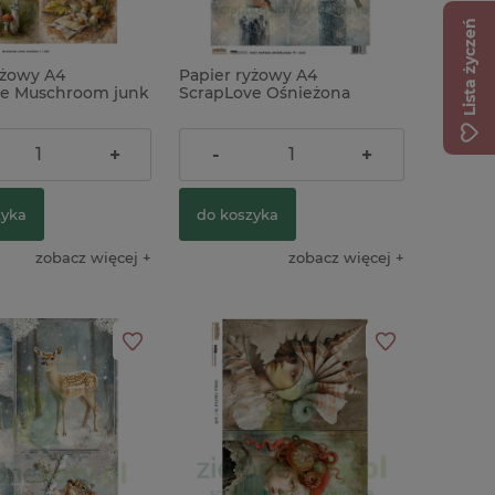
Lista życzeń
yżowy A4
Papier ryżowy A4
oxy samoprzylepny
ve Muschroom junk
ScrapLove Ośnieżona
 kaboszony
 grzyby
przytulna zima 10 ptaszki
9,90 zł
+
-
+
zyka
do koszyka
zobacz więcej
zobacz więcej