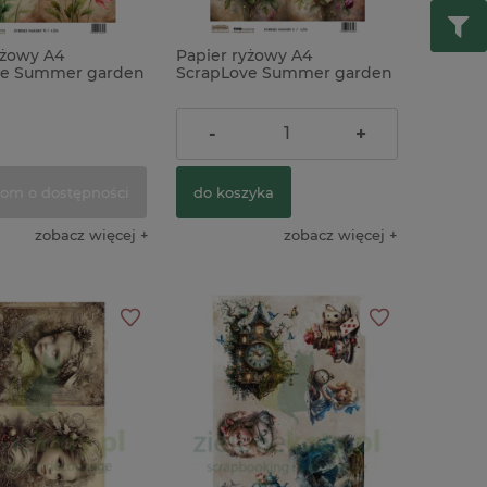
yżowy A4
Papier ryżowy A4
ve Summer garden
ScrapLove Summer garden
y maki, chabry
6 kwiaty
9,90 zł
-
+
om o dostępności
do koszyka
zobacz więcej
zobacz więcej