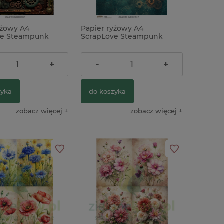
yżowy A4
Papier ryżowy A4
ve Steampunk
ScrapLove Steampunk
nd 1 tło
background 11 tło
9,90 zł
+
-
+
zyka
do koszyka
zobacz więcej
zobacz więcej