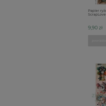
Papier ry
ScrapLove
mysia rodz
9,90 zł
powiado