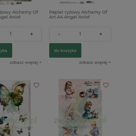
yżowy Alchemy Of
Papier ryżowy Alchemy Of
gel Anioł
Art A4 Angel Anioł
ł
10,90 zł
+
-
+
zyka
do koszyka
zobacz więcej
zobacz więcej