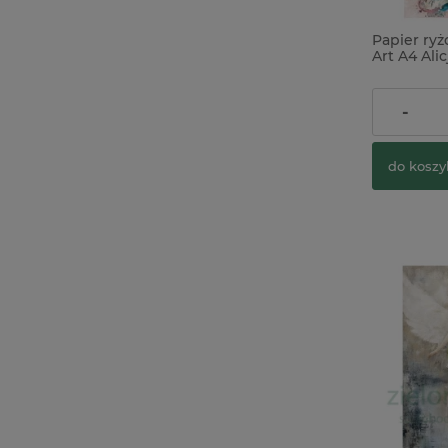
Papier ry
Art A4 Alic
10,90 zł
-
do koszy