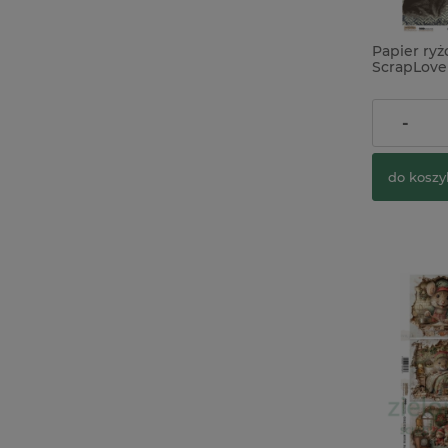
Papier ry
ScrapLov
background
mężczyzn
9,90 zł
-
do koszy