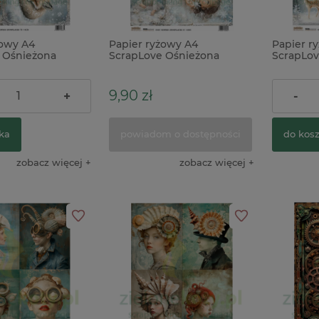
żowy A4
Papier ryżowy A4
Papier r
 Ośnieżona
ScrapLove Ośnieżona
ScrapLov
ima 12 jeże lis
przytulna zima 2
przytuln
dziewczynki
9,90 zł
9,90 zł
+
-
ka
powiadom o dostępności
do kos
zobacz więcej
zobacz więcej