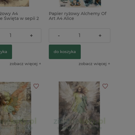
yżowy A4
Papier ryżowy Alchemy Of
e Święta w sepii 2
Art A4 Alice
nki
10,90 zł
+
-
+
zyka
do koszyka
zobacz więcej
zobacz więcej