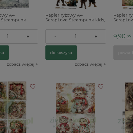
żowy A4
Papier ryżowy A4
Papier r
e Steampunk
ScrapLove Steampunk kids,
ScrapLo
 7 tło,
dzieci
10 kwiat
a
9,90 zł
9,90 zł
+
-
+
ka
do koszyka
powiad
zobacz więcej
zobacz więcej