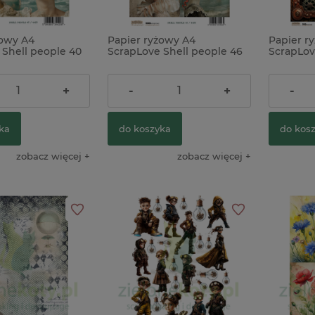
żowy A4
Papier ryżowy A4
Papier r
 Shell people 40
ScrapLove Shell people 46
ScrapLo
toty x
morskie istoty
backgrou
9,90 zł
9,90 zł
+
-
+
-
ka
do koszyka
do kos
zobacz więcej
zobacz więcej