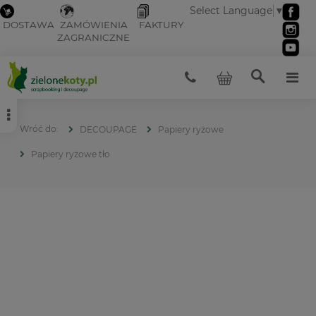
Select Language
▼
DOSTAWA
ZAMÓWIENIA
FAKTURY
ZAGRANICZNE
DECOUPAGE
Papiery ryżowe
Papiery ryżowe tło