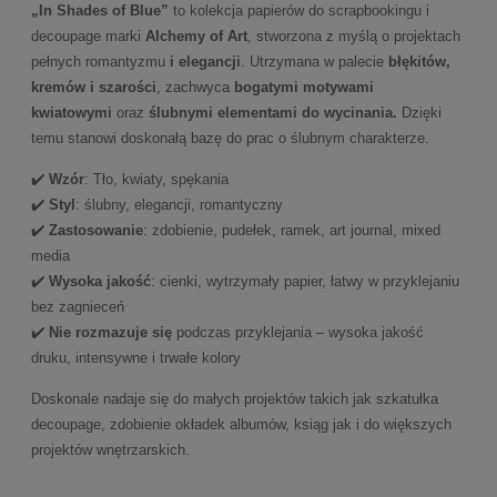
„In Shades of Blue”
to kolekcja papierów do scrapbookingu i
decoupage marki
Alchemy of Art
, stworzona z myślą o projektach
pełnych romantyzmu
i elegancji
. Utrzymana w palecie
błękitów,
kremów i szarości
, zachwyca
bogatymi motywami
kwiatowymi
oraz
ślubnymi elementami do wycinania.
Dzięki
temu stanowi doskonałą bazę do prac o ślubnym charakterze.
✔️
Wzór
: Tło, kwiaty, spękania
✔️
Styl
: ślubny, elegancji, romantyczny
✔️
Zastosowanie
: zdobienie, pudełek, ramek, art journal, mixed
media
✔️
Wysoka jakość
: cienki, wytrzymały papier, łatwy w przyklejaniu
bez zagnieceń
✔️
Nie rozmazuje się
podczas przyklejania – wysoka jakość
druku, intensywne i trwałe kolory
Doskonale nadaje się do małych projektów takich jak szkatułka
decoupage, zdobienie okładek albumów, ksiąg jak i do większych
projektów wnętrzarskich.