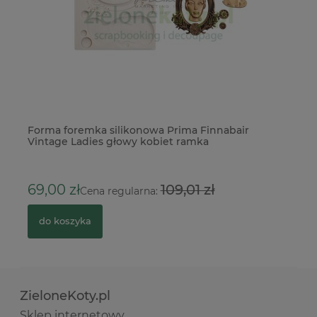
Forma foremka silikonowa Prima Finnabair
Ze
Vintage Ladies głowy kobiet ramka
do
69,00 zł
109,01 zł
9
Cena regularna:
do koszyka
ZieloneKoty.pl
Sklep internetowy