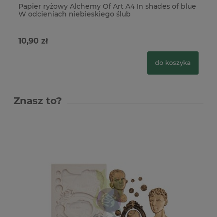
Papier ryżowy Alchemy Of Art A4 In shades of blue
Pa
W odcieniach niebieskiego ślub
W 
10,90 zł
10
do koszyka
Znasz to?