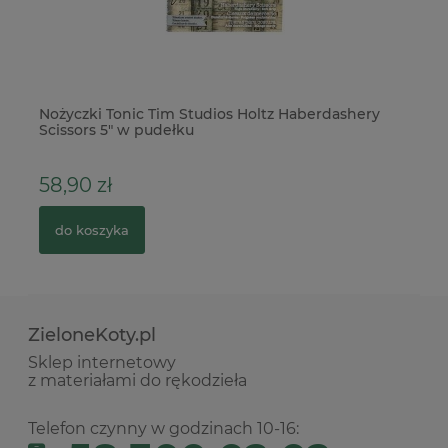
Nożyczki Tonic Tim Studios Holtz Haberdashery
Fo
Scissors 5" w pudełku
fo
58,90 zł
79
do koszyka
ZieloneKoty.pl
Sklep internetowy
z materiałami do rękodzieła
Telefon czynny w godzinach 10-16: