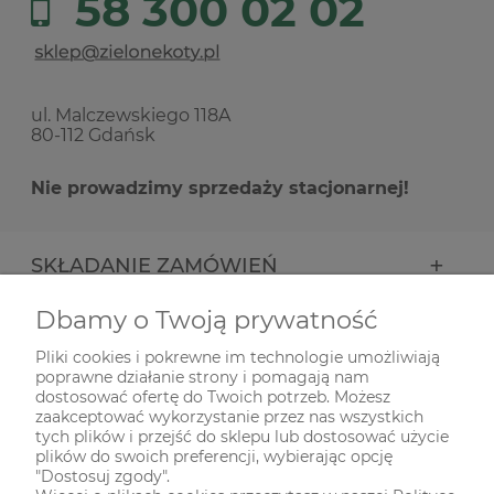
58 300 02 02
ul. Malczewskiego 118A
80-112 Gdańsk
Nie prowadzimy sprzedaży stacjonarnej!
SKŁADANIE ZAMÓWIEŃ
Dbamy o Twoją prywatność
INFORMACJE
Pliki cookies i pokrewne im technologie umożliwiają
poprawne działanie strony i pomagają nam
ODWIEDŹ NAS NA
dostosować ofertę do Twoich potrzeb. Możesz
zaakceptować wykorzystanie przez nas wszystkich
tych plików i przejść do sklepu lub dostosować użycie
plików do swoich preferencji, wybierając opcję
"Dostosuj zgody".