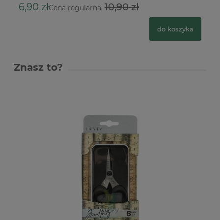
10
6,90 zł
10,90 zł
Cena regularna:
do koszyka
Znasz to?