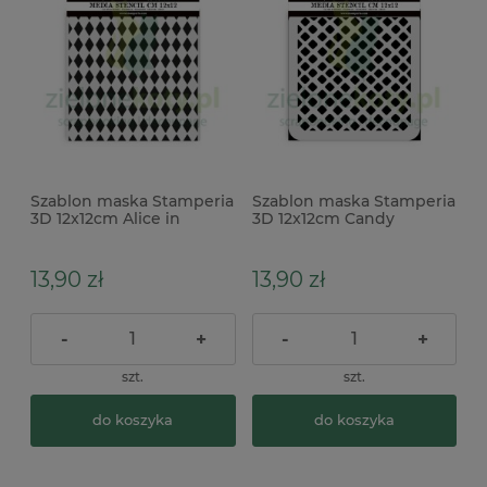
Szablon maska Stamperia
Szablon maska Stamperia
3D 12x12cm Alice in
3D 12x12cm Candy
Christmas tło w romby
Christmas waflowy
wzorek
13,90 zł
13,90 zł
-
+
-
+
szt.
szt.
do koszyka
do koszyka