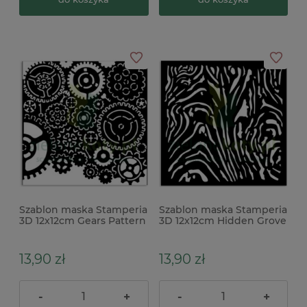
Szablon maska Stamperia
Szablon maska Stamperia
3D 12x12cm Gears Pattern
3D 12x12cm Hidden Grove
koła zębate
Wood drewno
13,90 zł
13,90 zł
-
+
-
+