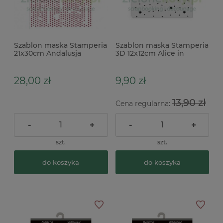
Szablon maska Stamperia
Szablon maska Stamperia
21x30cm Andalusja
3D 12x12cm Alice in
kropeczki tło
Christmas niebo gwiazdki
księżyc
28,00 zł
9,90 zł
13,90 zł
Cena regularna:
-
+
-
+
szt.
szt.
do koszyka
do koszyka