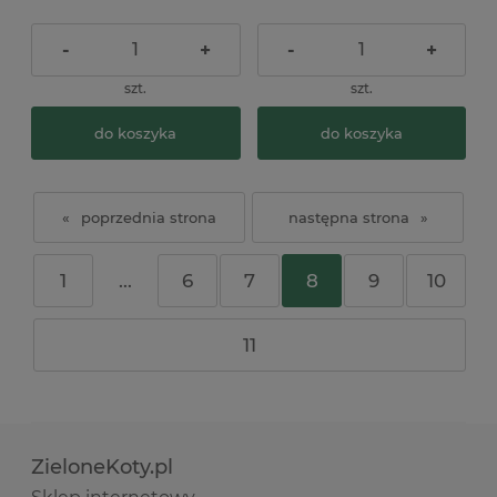
-
+
-
+
szt.
szt.
do koszyka
do koszyka
«
»
1
...
6
7
8
9
10
11
ZieloneKoty.pl