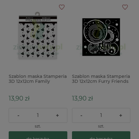
Szablon maska Stamperia
Szablon maska Stamperia
3D 12x12cm Family
3D 12x12cm Furry Friends
Serduszka
tło koła
13,90 zł
13,90 zł
-
+
-
+
szt.
szt.
do koszyka
do koszyka