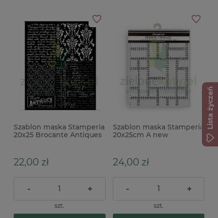
Lista życzeń
Szablon maska Stamperia
Szablon maska Stamperia
20x25 Brocante Antiques
20x25cm A new
pismo
beginning plakietki
blacha
22,00 zł
24,00 zł
-
+
-
+
szt.
szt.