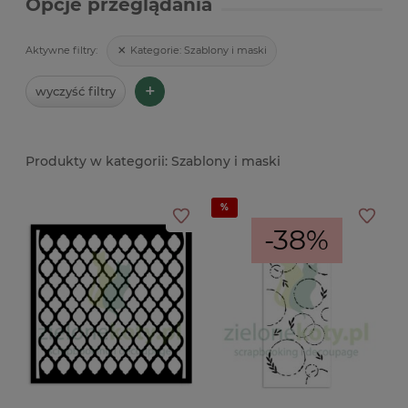
Opcje przeglądania
Kategorie:
Szablony i maski
Aktywne filtry:
+
wyczyść filtry
Szablony i maski
-38%