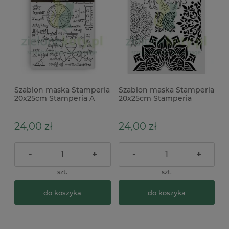
Szablon maska Stamperia
Szablon maska Stamperia
20x25cm Stamperia A
20x25cm Stamperia
new beginning schematy
Gardens of Time mandale
wzory
24,00 zł
24,00 zł
-
+
-
+
szt.
szt.
do koszyka
do koszyka