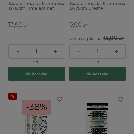
Szablon maska Stamperia
Szablon maska Stamperia
12x12cm Timeless net
12x25cm Create
texture koniczyna
Happiness Welcome
maroko
Home Garlands kółka
13,90 zł
9,90 zł
15,90 zł
Cena regularna:
-
+
-
+
szt.
szt.
do koszyka
do koszyka
-38%