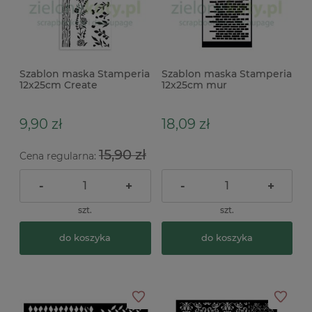
Szablon maska Stamperia
Szablon maska Stamperia
12x25cm Create
12x25cm mur
Happiness Welcome
Home Nature bordery
łączka
9,90 zł
18,09 zł
15,90 zł
Cena regularna:
-
+
-
+
szt.
szt.
do koszyka
do koszyka