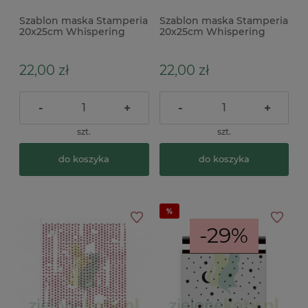
Szablon maska Stamperia
Szablon maska Stamperia
20x25cm Whispering
20x25cm Whispering
woods kratka
woods liście, żołędzie
22,00 zł
22,00 zł
-
+
-
+
szt.
szt.
do koszyka
do koszyka
-29%