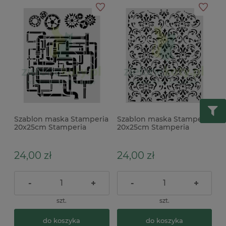
Szablon maska Stamperia
Szablon maska Stamperia
20x25cm Stamperia
20x25cm Stamperia
Gardens of Time rury
Gardens of Time tło
tryby
tapeta
24,00 zł
24,00 zł
-
+
-
+
szt.
szt.
do koszyka
do koszyka