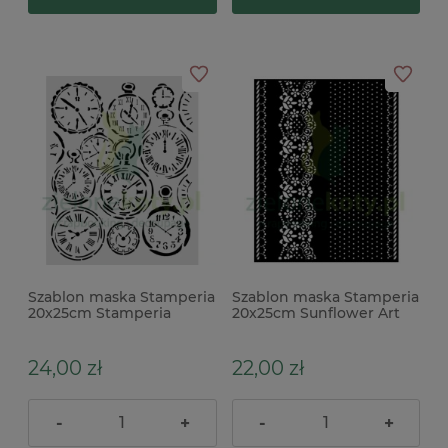
Szablon maska Stamperia
Szablon maska Stamperia
20x25cm Stamperia
20x25cm Sunflower Art
Gardens of Time zegary
border koronka
24,00 zł
22,00 zł
-
+
-
+