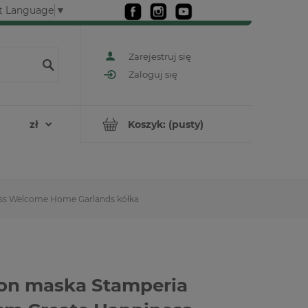
t Language
▼
Zarejestruj się
Zaloguj się
Koszyk:
(pusty)
ess Welcome Home Garlands kółka
on maska Stamperia