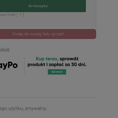
do koszyka
jesz
9
pkt [
?
]
Dodaj do swojej listy życzeń
rodukt
wego użytku, zmywalny.