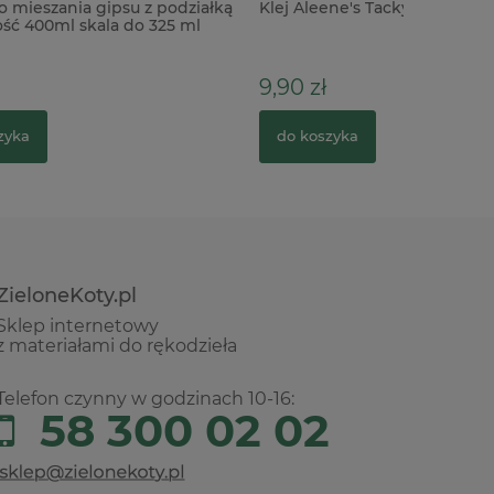
odziałką
Klej Aleene's Tacky Glue 59ml
5 ml
9,90 zł
do koszyka
ZieloneKoty.pl
Sklep internetowy
z materiałami do rękodzieła
Telefon czynny w godzinach 10-16:
58 300 02 02