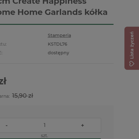
cm Create Happiness
me Home Garlands kółka
Lista życzeń
Stamperia
tu:
KSTDL76
ć:
dostępny
zł
15,90 zł
arna:
-
+
szt.