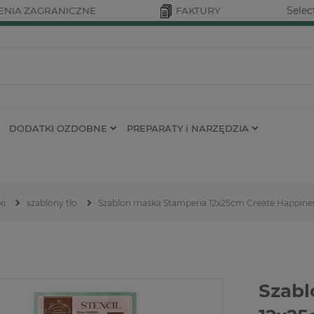
Selec
NIA ZAGRANICZNE
FAKTURY
DODATKI OZDOBNE
PREPARATY i NARZĘDZIA
ki
szablony tło
Szablon maska Stamperia 12x25cm Create Happin
Szabl