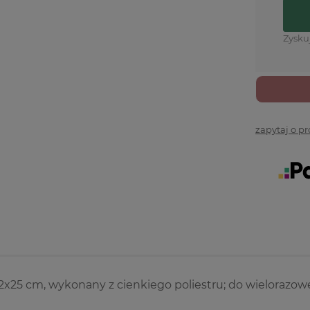
Zysku
zapytaj o p
2x25 cm, wykonany z cienkiego poliestru; do wielorazo