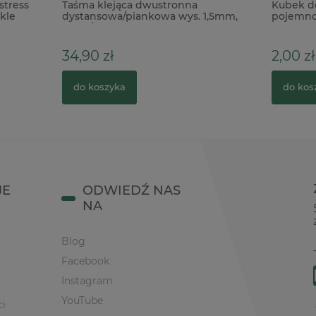
ejąca dwustronna
Kubek do mieszania gipsu z p
wa/piankowa wys. 1,5mm,
pojemność 400ml skala do 32
b czarna
ł
2,00 zł
zyka
do koszyka
JE
ODWIEDŹ NAS
NA
Blog
Facebook
Instagram
YouTube
ci