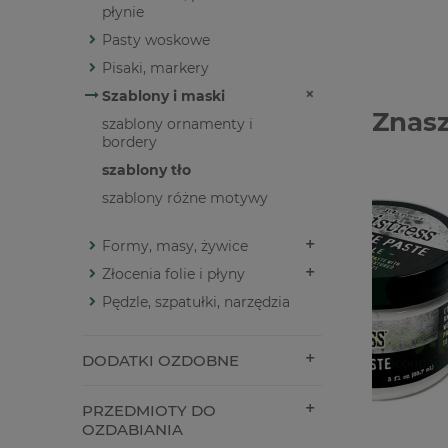
płynie
Pasty woskowe
Pisaki, markery
Szablony i maski
Znasz
szablony ornamenty i
bordery
szablony tło
szablony różne motywy
Formy, masy, żywice
Złocenia folie i płyny
Pędzle, szpatułki, narzędzia
DODATKI OZDOBNE
PRZEDMIOTY DO
OZDABIANIA