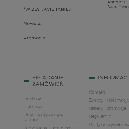
a
Pasta strukturalna Ranger Distress
Taśma kl
kartkę /
Tim Holtz Texture Paste Twinkle
dystanso
*W ZESTAWIE TANIEJ
przezroczysta brokatowa
6mm/50m
39,00 zł
34,90 z
Nowości
do koszyka
do kos
Promocje
SKŁADANIE
INFORMAC
ZAMÓWIEŃ
Kontakt
Dostawa
Zwroty i reklamacje
Płatności
Rabaty i promocje
Dokumenty zakupu i
Regulamin
faktury
Polityka prywatnoś
Zamówienia zagraniczne