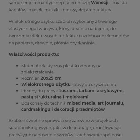
samo serce romantycznej i tajemniczej
Wenecji
– miasta
kanałów, masek, muzyki i niezwykłej architektury.
Wielokrotnego użytku szablon wykonany z trwałego,
elastycznego tworzywa, który idealnie nadaje się do
tworzenia efektownych teł, faktur i ozdobnych elementów
na papierze, drewnie, płótnie czy tkaninie.
Właściwości produktu:
Materiał: elastyczny plastik odporny na
zniekształcenia
Rozmiar:
20x25 cm
Wielokrotnego użytku
, łatwy do czyszczenia
Idealny do pracy z
tuszami, farbami akrylowymi,
pastą strukturalną i mgiełkami
Doskonały do technik
mixed media, art journalu,
cardmakingu i dekoracji przedmiotów
Szablon świetnie sprawdzi się zarówno w projektach
scrapbookingowych, jak i w decoupage, umożliwiając
precyzyjne nanoszenie wzorów i zachowanie spójności