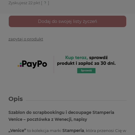
Zyskujesz
22
pkt [
?
]
Dodaj do swojej listy życzeń
zapytaj o produkt
Opis
Szablon do scrapbookingu i decoupage Stamperia
Venice – pocztówka z Wenecji, napisy
„Venice”
to kolekcja marki
Stamperia
, która przenosi Cię w