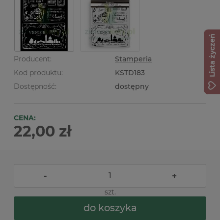
Lista życzeń
Producent:
Stamperia
Kod produktu:
KSTD183
Dostępność:
dostępny
CENA:
22,00 zł
-
+
szt.
do koszyka