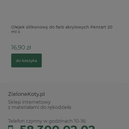
Olejek silikonowy do farb akrylowych Pentart 20
Pa
ml x
21
16,90 zł
4
do koszyka
ZieloneKoty.pl
Sklep internetowy
z materiałami do rękodzieła
Telefon czynny w godzinach 10-16: