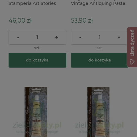
Stamperia Art Stories
Vintage Antiquing Paste
Wax Patina Titan Silver
postarzająca 170ml
metaliczna srebrna
46,00 zł
53,90 zł
Lista życzeń
-
+
-
+
szt.
szt.
do koszyka
do koszyka