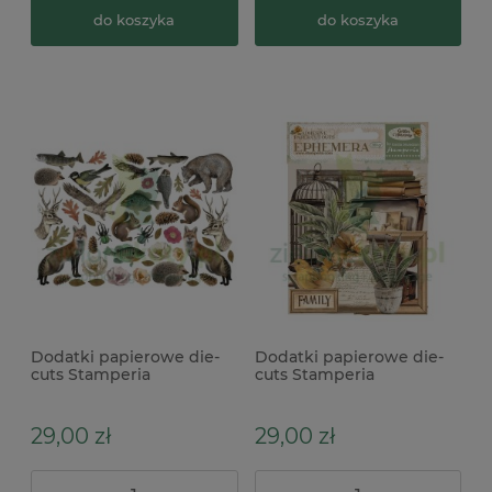
do koszyka
do koszyka
Dodatki papierowe die-
Dodatki papierowe die-
cuts Stamperia
cuts Stamperia
Ephemera Forest
Ephemera Golden
zwierzęta leśne
Harmony samoprzylepne
samoprzylepne
29,00 zł
29,00 zł