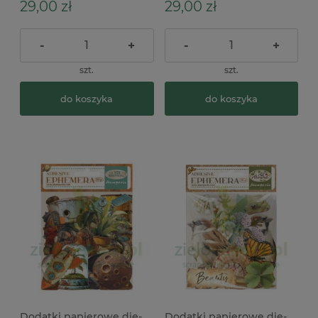
samoprzylepne
29,00 zł
29,00 zł
-
+
-
+
szt.
szt.
do koszyka
do koszyka
Dodatki papierowe die-
Dodatki papierowe die-