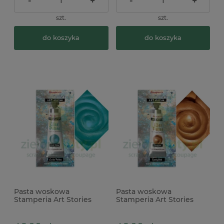
-
+
-
+
szt.
szt.
do koszyka
do koszyka
Pasta woskowa
Pasta woskowa
Stamperia Art Stories
Stamperia Art Stories
Wax Patina Oxide Patina
Wax Patina Rusty Hint
metaliczna niebieska
metaliczna złota rdza
turkusowa