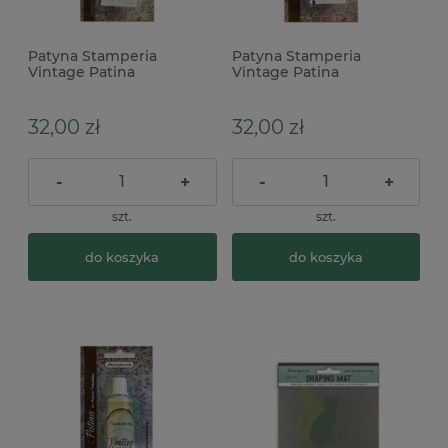
Patyna Stamperia
Patyna Stamperia
Vintage Patina
Vintage Patina
postarzająca 50ml Rust
postarzająca 50ml
rdzawa
Turquoise turkusowa
32,00 zł
32,00 zł
-
+
-
+
szt.
szt.
do koszyka
do koszyka