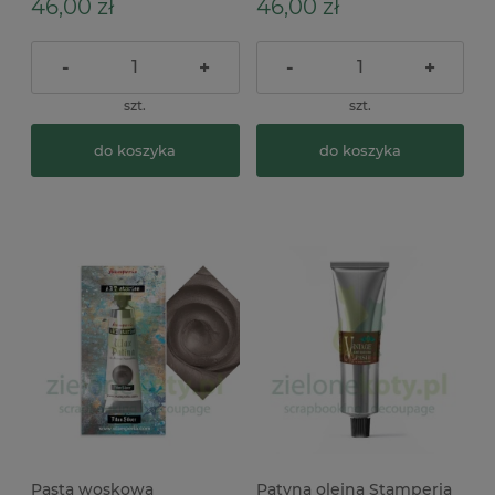
46,00 zł
46,00 zł
-
+
-
+
szt.
szt.
do koszyka
do koszyka
Pasta woskowa
Patyna olejna Stamperia