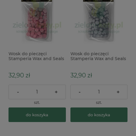
Wosk do pieczęci
Wosk do pieczęci
Stamperia Wax and Seals
Stamperia Wax and Seals
20g Candy Pink różowy
20g Light Silver srebrny
32,90 zł
32,90 zł
-
+
-
+
szt.
szt.
do koszyka
do koszyka