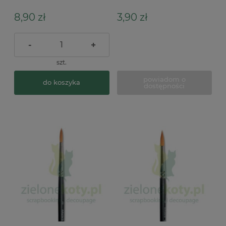
8,90 zł
3,90 zł
-
+
szt.
powiadom o
do koszyka
dostępności