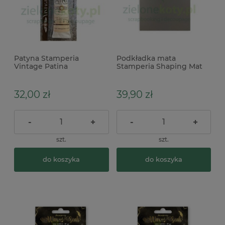
Patyna Stamperia
Podkładka mata
Vintage Patina
Stamperia Shaping Mat
postarzająca 50ml White
A6 do formowania
biała x
kwiatków
32,00 zł
39,90 zł
-
+
-
+
szt.
szt.
do koszyka
do koszyka