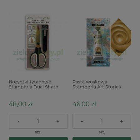
Nożyczki tytanowe
Pasta woskowa
Stamperia Dual Sharp
Stamperia Art Stories
Titanium Scissors 17cm
Wax Patina Antique Brass
metaliczna złota brązowa
48,00 zł
46,00 zł
-
+
-
+
szt.
szt.