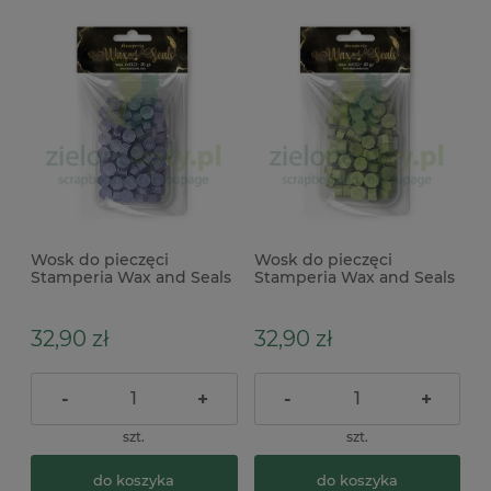
Wosk do pieczęci
Wosk do pieczęci
Stamperia Wax and Seals
Stamperia Wax and Seals
20g Purple fioletowy
20g Sage Green zielony
32,90 zł
32,90 zł
-
+
-
+
szt.
szt.
do koszyka
do koszyka