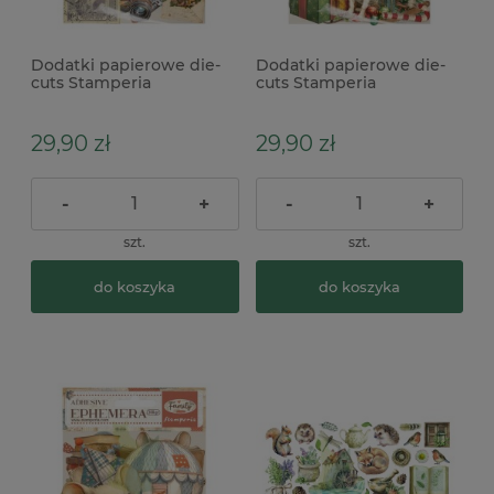
Dodatki papierowe die-
Dodatki papierowe die-
cuts Stamperia
cuts Stamperia
Ephemera Art of
Ephemera Classic
travelling samoprzylepne
Christmas
samoprzylepne
29,90 zł
29,90 zł
-
+
-
+
szt.
szt.
do koszyka
do koszyka