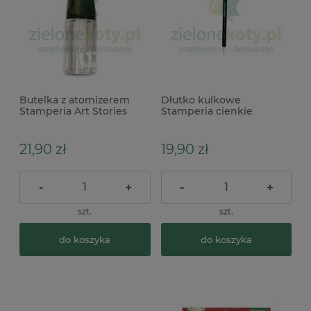
Butelka z atomizerem
Dłutko kulkowe
Stamperia Art Stories
Stamperia cienkie
Misty Spray 200 ml
21,90 zł
19,90 zł
-
+
-
+
szt.
szt.
do koszyka
do koszyka