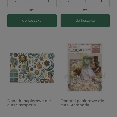
-
+
-
+
szt.
szt.
do koszyka
do koszyka
Dodatki papierowe die-
Dodatki papierowe die-
cuts Stamperia
cuts Stamperia
Ephemera Masquerade
Ephemera Romance
samoprzylepne
Forever Journaling