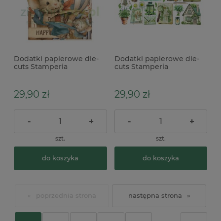
Dodatki papierowe die-
Dodatki papierowe die-
cuts Stamperia
cuts Stamperia
Ephemera Family
Ephemera Herbarium
samoprzylepne
Silvae samoprzylepne
29,90 zł
29,90 zł
-
+
-
+
szt.
szt.
do koszyka
do koszyka
«
»