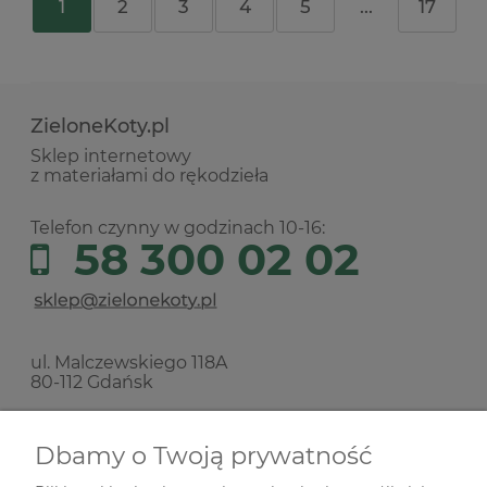
1
2
3
4
5
...
17
ZieloneKoty.pl
Sklep internetowy
z materiałami do rękodzieła
Telefon czynny w godzinach 10-16:
58 300 02 02
ul. Malczewskiego 118A
80-112 Gdańsk
Nie prowadzimy sprzedaży stacjonarnej!
Dbamy o Twoją prywatność