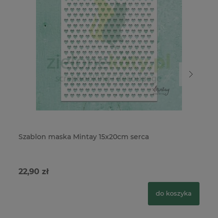
Szablon maska Mintay 15x20cm serca
Sz
22,90 zł
22
do koszyka