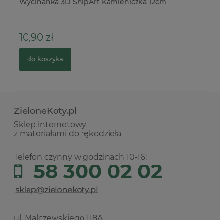
zo
Wycinanka 3D SnipArt Kamieniczka 12cm
Ta
wy
10,90 zł
3
do koszyka
ZieloneKoty.pl
Sklep internetowy
z materiałami do rękodzieła
Telefon czynny w godzinach 10-16:
58 300 02 02
ul. Malczewskiego 118A