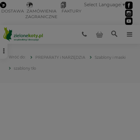
Select Language
▼
DOSTAWA
ZAMÓWIENIA
FAKTURY
ZAGRANICZNE
PREPARATY i NARZĘDZIA
Szablony i maski
szablony tło