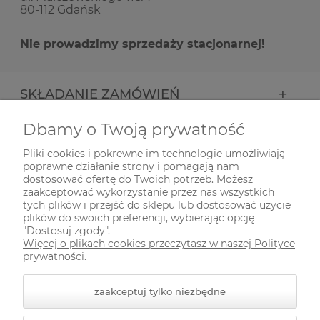
80-112 Gdańsk
Nie prowadzimy sprzedaży stacjonarnej!
SKŁADANIE ZAMÓWIEŃ
Dbamy o Twoją prywatność
INFORMACJE
Pliki cookies i pokrewne im technologie umożliwiają
poprawne działanie strony i pomagają nam
ODWIEDŹ NAS NA
dostosować ofertę do Twoich potrzeb. Możesz
zaakceptować wykorzystanie przez nas wszystkich
tych plików i przejść do sklepu lub dostosować użycie
plików do swoich preferencji, wybierając opcję
"Dostosuj zgody".
Więcej o plikach cookies przeczytasz w naszej Polityce
prywatności.
zaakceptuj tylko niezbędne