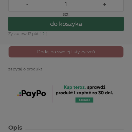
-
+
szt.
do koszyka
Zyskujesz
13
pkt [
?
]
Dodaj do swojej listy życzeń
zapytaj o produkt
Opis