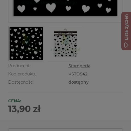
Lista życzeń
Producent:
Stamperia
Kod produktu:
KSTDS42
Dostępność:
dostępny
CENA:
13,90 zł