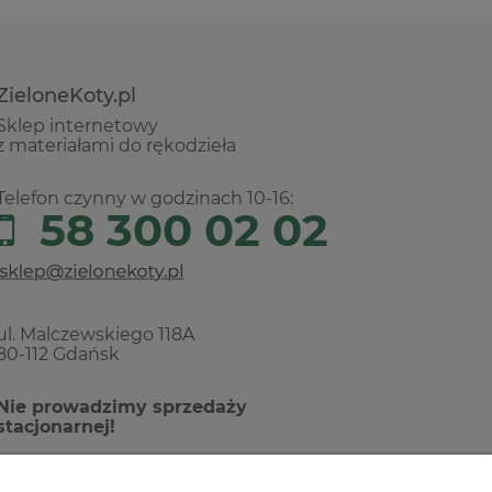
ZieloneKoty.pl
Sklep internetowy
z materiałami do rękodzieła
Telefon czynny w godzinach 10-16:
58 300 02 02
ul. Malczewskiego 118A
80-112 Gdańsk
Nie prowadzimy sprzedaży
stacjonarnej!