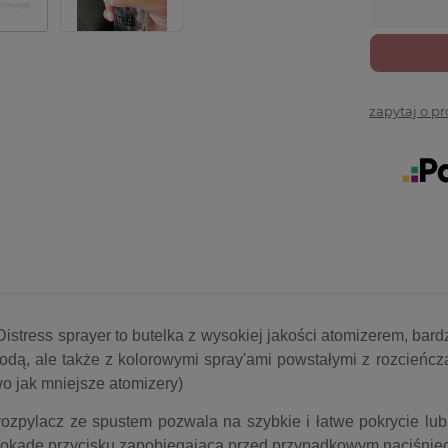
zapytaj o p
Distress sprayer to butelka z wysokiej jakości atomizerem, b
odą, ale także z kolorowymi spray'ami powstałymi z rozcieńcza
two jak mniejsze atomizery)
zpylacz ze spustem pozwala na szybkie i łatwe pokrycie lub 
lokadę przycisku zapobiegającą przed przypadkowym naciśnię