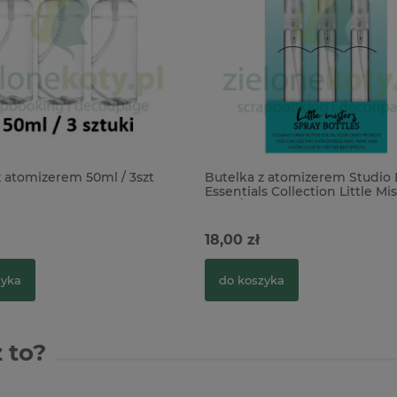
z atomizerem 50ml / 3szt
Butelka z atomizerem Studio 
Essentials Collection Little Mi
10ml / 3szt
18,00 zł
zyka
do koszyka
 to?