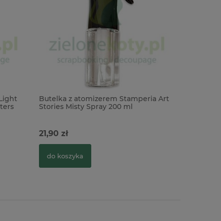
Light
Butelka z atomizerem Stamperia Art
Butelka z
sters
Stories Misty Spray 200 ml
21,90 zł
2,90 zł
do koszyka
do kosz