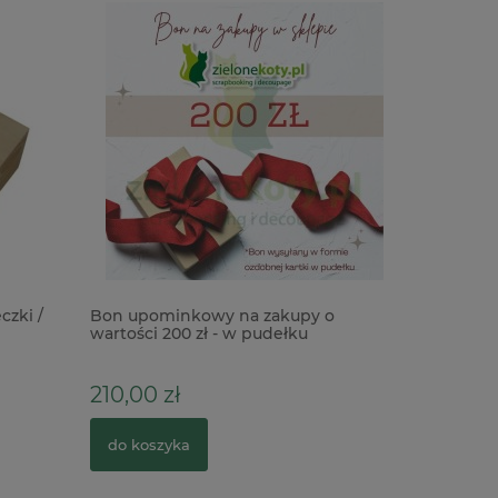
czki /
Bon upominkowy na zakupy o
Transfer 
wartości 200 zł - w pudełku
Romance 
210,00 zł
12,90 zł
do koszyka
do kosz