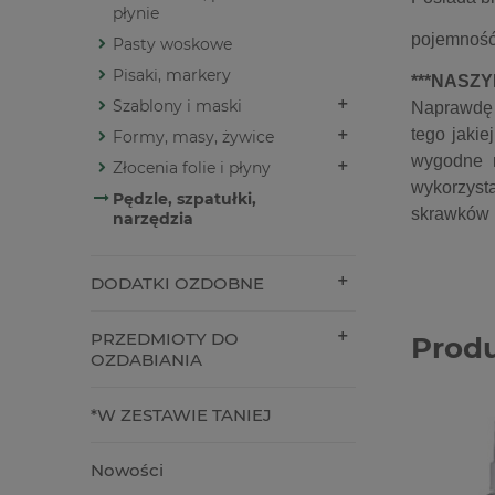
płynie
pojemność
Pasty woskowe
Pisaki, markery
***NASZ
Szablony i maski
Naprawdę 
tego jakie
Formy, masy, żywice
wygodne n
Złocenia folie i płyny
wykorzyst
Pędzle, szpatułki,
skrawków 
narzędzia
DODATKI OZDOBNE
PRZEDMIOTY DO
Prod
OZDABIANIA
*W ZESTAWIE TANIEJ
Nowości