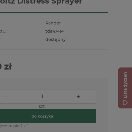
oltz Distress Sprayer
Ranger
tu:
tda47414
ć:
dostępny
 zł
Lista życzeń
-
+
szt.
do koszyka
jesz
26
pkt [
?
]