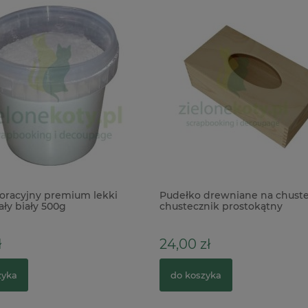
oracyjny premium lekki
Pudełko drewniane na chuste
ły biały 500g
chustecznik prostokątny
ł
24,00 zł
zyka
do koszyka