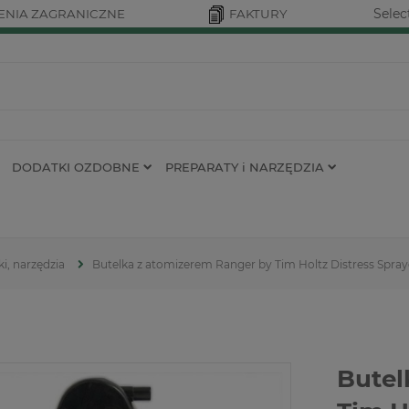
Selec
NIA ZAGRANICZNE
FAKTURY
DODATKI OZDOBNE
PREPARATY i NARZĘDZIA
ki, narzędzia
Butelka z atomizerem Ranger by Tim Holtz Distress Spray
Butel