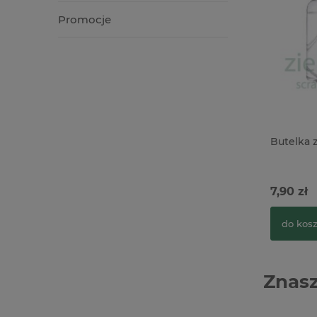
Promocje
Butelka 
7,90 zł
do kos
Znasz