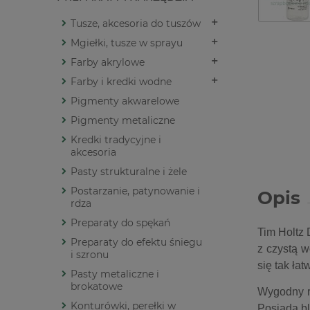
Tusze, akcesoria do tuszów
Mgiełki, tusze w sprayu
Farby akrylowe
Farby i kredki wodne
Pigmenty akwarelowe
Pigmenty metaliczne
Kredki tradycyjne i
akcesoria
Pasty strukturalne i żele
Postarzanie, patynowanie i
Opis
rdza
Preparaty do spękań
Tim Holtz 
Preparaty do efektu śniegu
z czystą w
i szronu
się tak ła
Pasty metaliczne i
brokatowe
Wygodny ro
Konturówki, perełki w
Posiada b