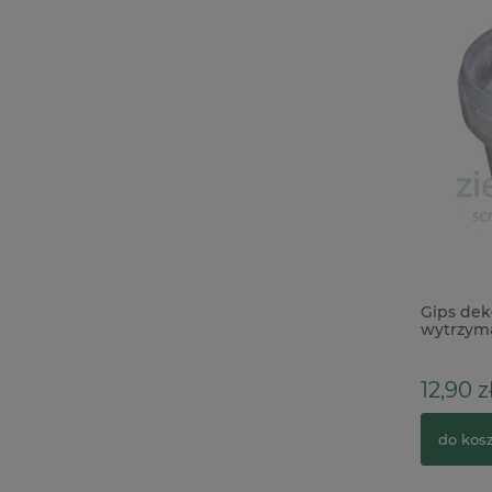
Pasta strukturalna Ranger Distress
Gips dek
Tim Holtz Texture Paste Twinkle
wytrzyma
przezroczysta brokatowa
39,00 zł
12,90 z
do koszyka
do kos