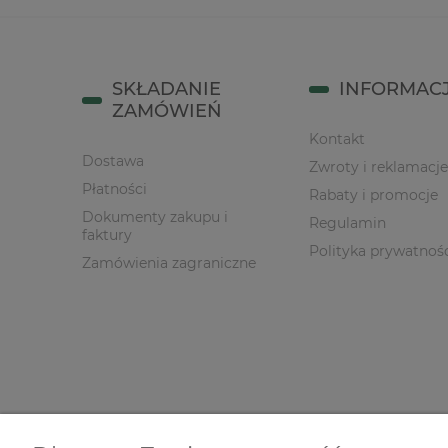
SKŁADANIE
INFORMAC
ZAMÓWIEŃ
Kontakt
Dostawa
Zwroty i reklamacje
Płatności
Rabaty i promocje
Dokumenty zakupu i
Regulamin
faktury
Polityka prywatnoś
Zamówienia zagraniczne