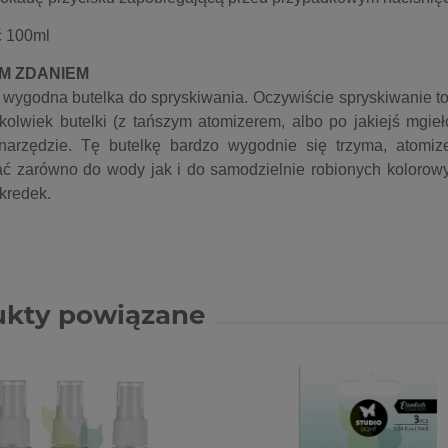
 100ml
YM ZDANIEM
wygodna butelka do spryskiwania. Oczywiście spryskiwanie to
jkolwiek butelki (z tańszym atomizerem, albo po jakiejś mgieł
arzędzie. Tę butelkę bardzo wygodnie się trzyma, atomize
ać zarówno do wody jak i do samodzielnie robionych kolorow
kredek.
ukty powiązane