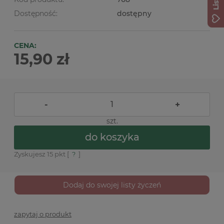
Dostępność:
dostępny
CENA:
15,90 zł
-
+
szt.
do koszyka
Zyskujesz
15
pkt [
?
]
Dodaj do swojej listy życzeń
zapytaj o produkt