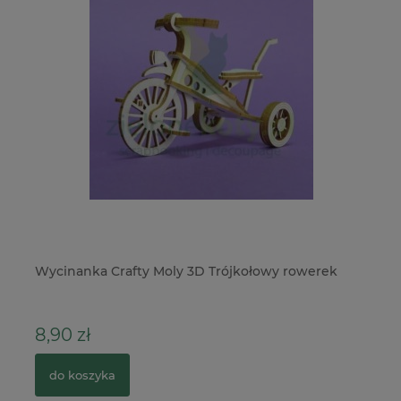
ia
Wycinanka Crafty Moly 3D Trójkołowy rowerek
Na
m
8,90 zł
2
do koszyka