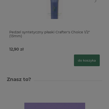
Pedzel syntetyczny płaski Crafter's Choice 1/2"
Pe
(13mm)
(1
12,90 zł
12
do koszyka
Znasz to?