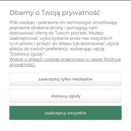
Dbamy o Twoją prywatność
INFORMACJE
Pliki cookies i pokrewne im technologie umożliwiają
poprawne działanie strony i pomagają nam
ODWIEDŹ NAS NA
dostosować ofertę do Twoich potrzeb. Możesz
zaakceptować wykorzystanie przez nas wszystkich
tych plików i przejść do sklepu lub dostosować użycie
plików do swoich preferencji, wybierając opcję
"Dostosuj zgody".
Więcej o plikach cookies przeczytasz w naszej Polityce
prywatności.
zaakceptuj tylko niezbędne
© 2026 zielonekoty.pl. Wszelkie prawa zastrzeżone.
dostosuj zgody
Styl graficzny ShopGadget.pl
Sklep internetowy Shoper
Premium
zaakceptuj wszystkie