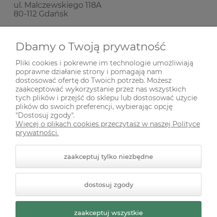
ul. Malczewskiego 118A
80-112 Gdańsk
Nie prowadzimy sprzedaży stacjonarnej!
Dbamy o Twoją prywatność
Pliki cookies i pokrewne im technologie umożliwiają
SKŁADANIE ZAMÓWIEŃ
poprawne działanie strony i pomagają nam
dostosować ofertę do Twoich potrzeb. Możesz
zaakceptować wykorzystanie przez nas wszystkich
tych plików i przejść do sklepu lub dostosować użycie
INFORMACJE
plików do swoich preferencji, wybierając opcję
"Dostosuj zgody".
Więcej o plikach cookies przeczytasz w naszej Polityce
ODWIEDŹ NAS NA
prywatności.
zaakceptuj tylko niezbędne
dostosuj zgody
zaakceptuj wszystkie