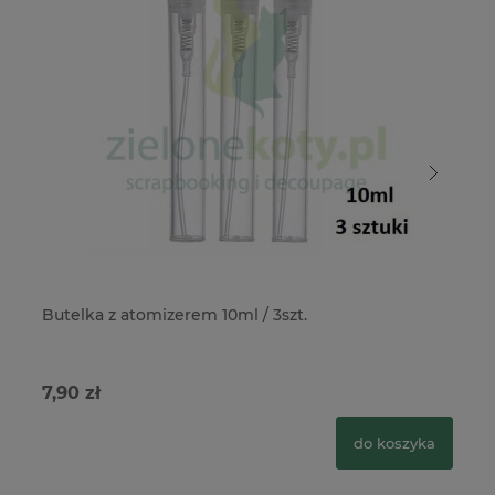
Butelka z atomizerem 10ml / 3szt.
Bu
Sp
7,90 zł
26
do koszyka