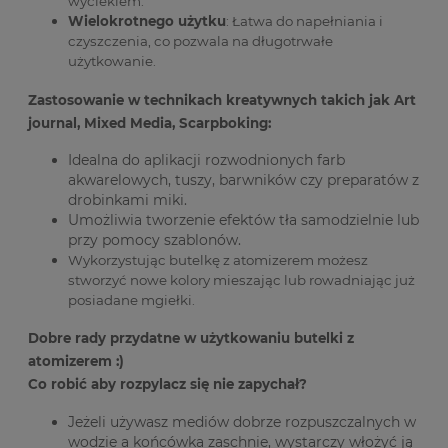
wyciekiem.
Wielokrotnego użytku
:
Łatwa do napełniania i
czyszczenia, co pozwala na długotrwałe
użytkowanie.
Zastosowanie w technikach kreatywnych takich jak Art
journal, Mixed Media, Scarpboking:
Idealna do aplikacji rozwodnionych farb
akwarelowych, tuszy, barwników czy preparatów z
drobinkami miki.
Umożliwia tworzenie efektów tła samodzielnie lub
przy pomocy szablonów.
Wykorzystując butelkę z atomizerem możesz
stworzyć nowe kolory mieszając lub rowadniając już
posiadane mgiełki.
Dobre rady przydatne w użytkowaniu butelki z
atomizerem :)
Co robić aby rozpylacz się nie zapychał?
Jeżeli używasz mediów dobrze rozpuszczalnych w
wodzie a końcówka zaschnie, wystarczy włożyć ją