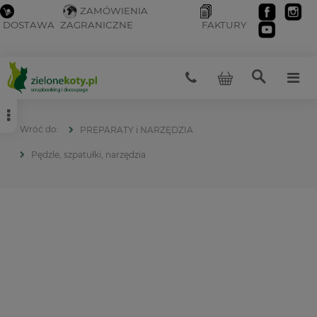
ZAMÓWIENIA
DOSTAWA
ZAGRANICZNE
FAKTURY
PREPARATY i NARZĘDZIA
Pędzle, szpatułki, narzędzia