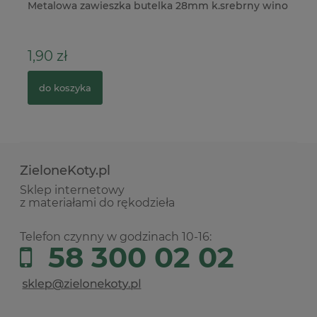
Metalowa zawieszka butelka 28mm k.srebrny wino
Fo
1,90 zł
17
do koszyka
ZieloneKoty.pl
Sklep internetowy
z materiałami do rękodzieła
Telefon czynny w godzinach 10-16:
58 300 02 02