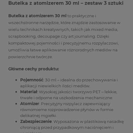
Butelka z atomizerem 30 ml – zestaw 3 sztuki
Butelka z atomizerem 30 ml
to praktyczne i
wszechstronne narzędzie, które znajdzie zastosowanie w
wielu technikach kreatywnych, takich jak mixed media,
scrapbooking, decoupage czy art journaling.
Dzięki
kompaktowej pojemności i precyzyjnemu rozpylaczowi,
umożliwia łatwe aplikowanie różnorodnych mediów na
powierzchnie twórcze.
Główne cechy produktu:
Pojemność
:
30 ml – idealna do przechowywania i
aplikacji niewielkich ilości mediów.
Materiał
:
Wysokiej jakości tworzywo PET – lekkie,
trwałe i odporne na uszkodzenia mechaniczne.
Atomizer
:
Precyzyjny rozpylacz zapewniający
równomierne rozprowadzenie płynów w formie
delikatnej mgiełki.
Zabezpieczenie
:
Wyposażona w plastikową nasadkę
chroniącą przed przypadkowym naciśnięciem i