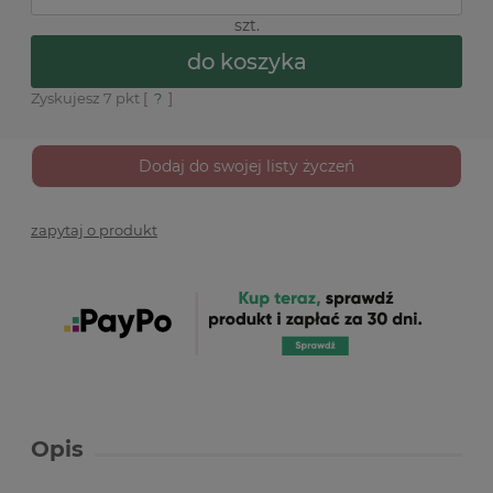
szt.
do koszyka
Zyskujesz
7
pkt [
?
]
Dodaj do swojej listy życzeń
zapytaj o produkt
Opis